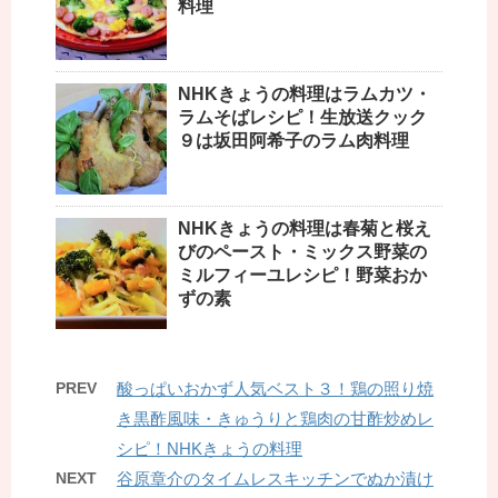
料理
NHKきょうの料理はラムカツ・
ラムそばレシピ！生放送クック
９は坂田阿希子のラム肉料理
NHKきょうの料理は春菊と桜え
びのペースト・ミックス野菜の
ミルフィーユレシピ！野菜おか
ずの素
PREV
酸っぱいおかず人気ベスト３！鶏の照り焼
き黒酢風味・きゅうりと鶏肉の甘酢炒めレ
シピ！NHKきょうの料理
NEXT
谷原章介のタイムレスキッチンでぬか漬け