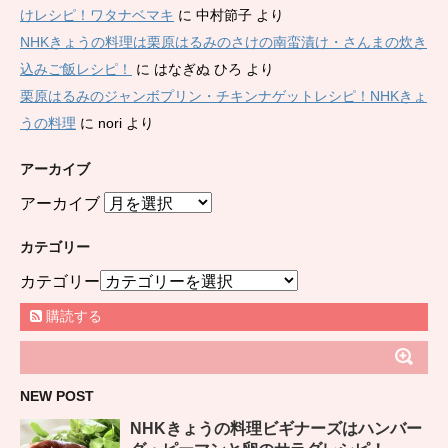
けレシピ！ワタナベマキ
に
中村節子
より
NHKきょうの料理は栗原はるみのさけの南蛮漬け・さんまの炊き
込みご飯レシピ！
に
はなぎぬ ひろ
より
栗原はるみのジャンボプリン・チキンナゲットレシピ！NHKきょ
うの料理
に
nori
より
アーカイブ
アーカイブ
カテゴリー
カテゴリー
購読する
NEW POST
NHKきょうの料理ビギナーズはハンバー