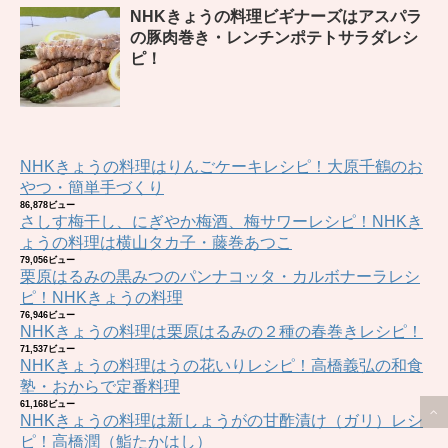
NHKきょうの料理ビギナーズはアスパラ
の豚肉巻き・レンチンポテトサラダレシ
ピ！
NHKきょうの料理はりんごケーキレシピ！大原千鶴のお
やつ・簡単手づくり
86,878ビュー
さしす梅干し、にぎやか梅酒、梅サワーレシピ！NHKき
ょうの料理は横山タカ子・藤巻あつこ
79,056ビュー
栗原はるみの黒みつのパンナコッタ・カルボナーラレシ
ピ！NHKきょうの料理
76,946ビュー
NHKきょうの料理は栗原はるみの２種の春巻きレシピ！
71,537ビュー
NHKきょうの料理はうの花いりレシピ！高橋義弘の和食
塾・おからで定番料理
61,168ビュー
NHKきょうの料理は新しょうがの甘酢漬け（ガリ）レシ
ピ！高橋潤（鮨たかはし）