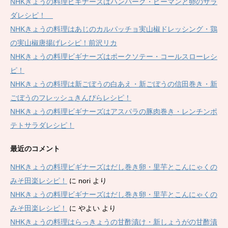
NHKきょうの料理ビギナーズはハンバーグ・ピーマンと卵のサラ
ダレシピ！
NHKきょうの料理はあじのカルパッチョ実山椒ドレッシング・鶏
の実山椒唐揚げレシピ！前沢リカ
NHKきょうの料理ビギナーズはポークソテー・コールスローレシ
ピ！
NHKきょうの料理は新ごぼうの白あえ・新ごぼうの信田巻き・新
ごぼうのフレッシュきんぴらレシピ！
NHKきょうの料理ビギナーズはアスパラの豚肉巻き・レンチンポ
テトサラダレシピ！
最近のコメント
NHKきょうの料理ビギナーズはだし巻き卵・里芋とこんにゃくの
みそ田楽レシピ！
に
nori
より
NHKきょうの料理ビギナーズはだし巻き卵・里芋とこんにゃくの
みそ田楽レシピ！
に
やよい
より
NHKきょうの料理はらっきょうの甘酢漬け・新しょうがの甘酢漬