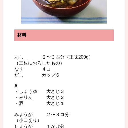
材料
あじ ２〜３匹分（正味200g）
（三枚におろしたもの）
なす ４コ
だし カップ６
A
・しょうゆ 大さじ３
・みりん 大さじ２
・酒 大さじ１
みょうが ２〜３コ分
（小口切り）
しょうが １かけ分