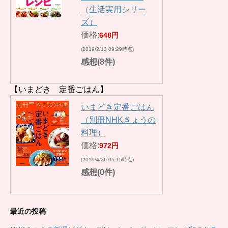
（生活実用シリー
ズ）
価格:
648円
(2019/2/13 09:29時点)
感想(8件)
【いまどき 定番ごはん】
いまどき定番ごはん
（別冊NHKきょうの
料理）
価格:
972円
(2019/4/26 05:15時点)
感想(0件)
最近の投稿