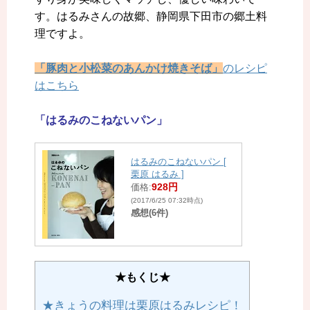
す。はるみさんの故郷、静岡県下田市の郷土料
理ですよ。
「豚肉と小松菜のあんかけ焼きそば」
のレシピ
はこちら
「はるみのこねないパン」
はるみのこねないパン [
栗原 はるみ ]
928円
価格:
(2017/6/25 07:32時点)
感想(6件)
★もくじ★
★きょうの料理は栗原はるみレシピ！