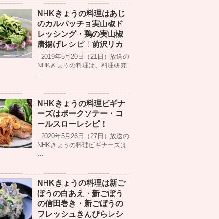
NHKきょうの料理はあじ
のカルパッチョ実山椒ド
レッシング・鶏の実山椒
唐揚げレシピ！前沢リカ
2019年5月20日（21日）放送の
NHKきょうの料理は、料理研究
…
NHKきょうの料理ビギナ
ーズはポークソテー・コ
ールスローレシピ！
2020年5月26日（27日）放送の
NHKきょうの料理ビギナーズは
…
NHKきょうの料理は新ご
ぼうの白あえ・新ごぼう
の信田巻き・新ごぼうの
フレッシュきんぴらレシ