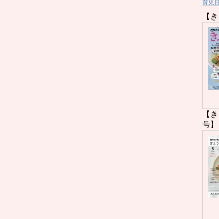
育児
【き
【き
号】