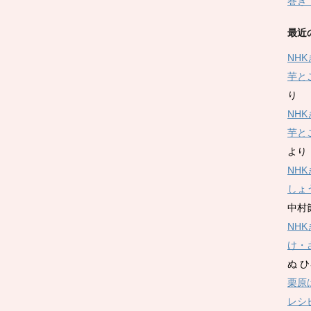
巻き
最近
NH
芋と
り
NH
芋と
より
NH
しょ
中村
NH
け・
ぬ 
栗原
レシ