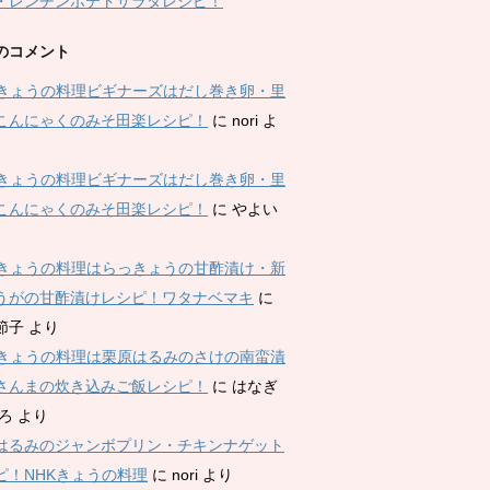
・レンチンポテトサラダレシピ！
のコメント
Kきょうの料理ビギナーズはだし巻き卵・里
こんにゃくのみそ田楽レシピ！
に
nori
よ
Kきょうの料理ビギナーズはだし巻き卵・里
こんにゃくのみそ田楽レシピ！
に
やよい
Kきょうの料理はらっきょうの甘酢漬け・新
うがの甘酢漬けレシピ！ワタナベマキ
に
節子
より
Kきょうの料理は栗原はるみのさけの南蛮漬
さんまの炊き込みご飯レシピ！
に
はなぎ
ひろ
より
はるみのジャンボプリン・チキンナゲット
ピ！NHKきょうの料理
に
nori
より