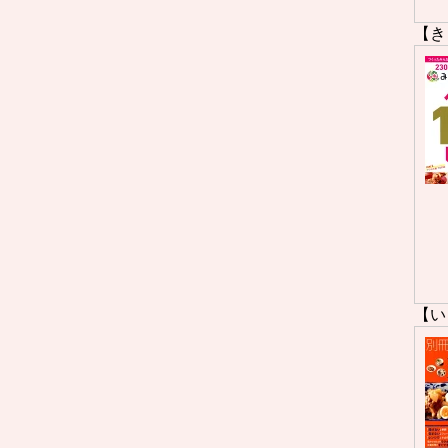
【き
【い