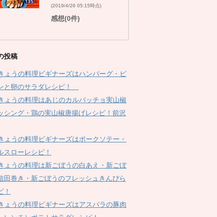
(2019/4/26 05:15時点)
感想(0件)
の投稿
Kきょうの料理ビギナーズはハンバーグ・ピ
ンと卵のサラダレシピ！
Kきょうの料理はあじのカルパッチョ実山椒
ッシング・鶏の実山椒唐揚げレシピ！前沢
Kきょうの料理ビギナーズはポークソテー・
ルスローレシピ！
Kきょうの料理は新ごぼうの白あえ・新ごぼ
信田巻き・新ごぼうのフレッシュきんぴら
ピ！
Kきょうの料理ビギナーズはアスパラの豚肉