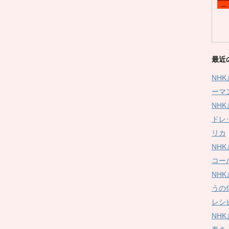
最近
NH
ーマ
NH
ドレ
リカ
NH
コー
NH
うの
レシ
NH