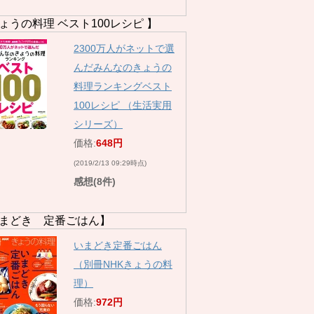
ょうの料理 ベスト100レシピ 】
2300万人がネットで選
んだみんなのきょうの
料理ランキングベスト
100レシピ （生活実用
シリーズ）
価格:
648円
(2019/2/13 09:29時点)
感想(8件)
まどき 定番ごはん】
いまどき定番ごはん
（別冊NHKきょうの料
理）
価格:
972円