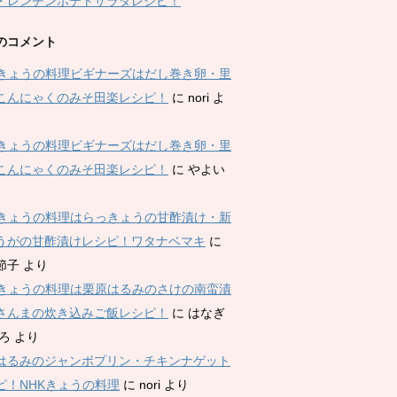
・レンチンポテトサラダレシピ！
のコメント
Kきょうの料理ビギナーズはだし巻き卵・里
こんにゃくのみそ田楽レシピ！
に
nori
よ
Kきょうの料理ビギナーズはだし巻き卵・里
こんにゃくのみそ田楽レシピ！
に
やよい
Kきょうの料理はらっきょうの甘酢漬け・新
うがの甘酢漬けレシピ！ワタナベマキ
に
節子
より
Kきょうの料理は栗原はるみのさけの南蛮漬
さんまの炊き込みご飯レシピ！
に
はなぎ
ひろ
より
はるみのジャンボプリン・チキンナゲット
ピ！NHKきょうの料理
に
nori
より