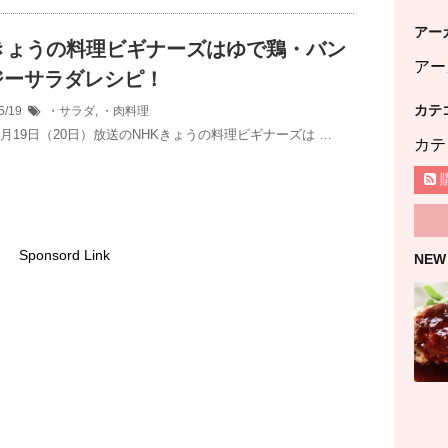
アー
Kきょうの料理ビギナーズはゆで鶏・バン
アー
ジーサラダレシピ！
カテ
5/19
・サラダ
,
・肉料理
5月19日（20日）放送のNHKきょうの料理ビギナーズは …
カテ
Sponsord Link
NEW