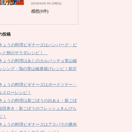
(2019/4/26 05:15時点)
感想(0件)
の投稿
Kきょうの料理ビギナーズはハンバーグ・ピ
ンと卵のサラダレシピ！
Kきょうの料理はあじのカルパッチョ実山椒
ッシング・鶏の実山椒唐揚げレシピ！前沢
Kきょうの料理ビギナーズはポークソテー・
ルスローレシピ！
Kきょうの料理は新ごぼうの白あえ・新ごぼ
信田巻き・新ごぼうのフレッシュきんぴら
ピ！
Kきょうの料理ビギナーズはアスパラの豚肉