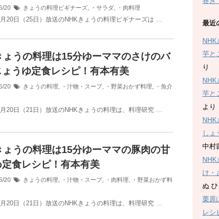
巻き
5/20
きょうの料理ビギナーズ
,
・サラダ
,
・肉料理
5月20日（25日）放送のNHKきょうの料理ビギナーズは …
最近
NH
芋と
きょうの料理は15分ゆーママのさけのバ
り
じょうゆ定食レシピ！有本有美
NH
5/20
きょうの料理
,
・汁物・スープ
,
・野菜おかず料理
,
・魚介
芋と
より
5月20日（21日）放送のNHKきょうの料理は、料理研究 …
NH
しょ
中村
きょうの料理は15分ゆーママの豚肉の甘
NH
め定食レシピ！有本有美
け・
5/20
きょうの料理
,
・汁物・スープ
,
・肉料理
,
・野菜おかず料
ぬ 
栗原
5月20日（21日）放送のNHKきょうの料理は、料理研究 …
レシ