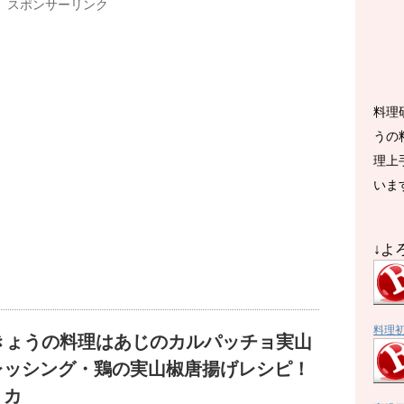
スポンサーリンク
料理
うの
理上
いま
↓よ
料理
Kきょうの料理はあじのカルパッチョ実山
レッシング・鶏の実山椒唐揚げレシピ！
リカ