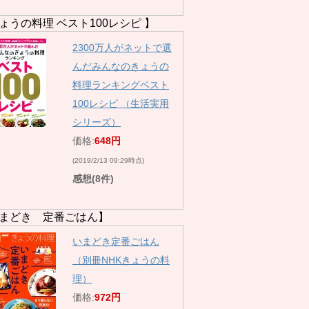
ょうの料理 ベスト100レシピ 】
2300万人がネットで選
んだみんなのきょうの
料理ランキングベスト
100レシピ （生活実用
シリーズ）
価格:
648円
(2019/2/13 09:29時点)
感想(8件)
まどき 定番ごはん】
いまどき定番ごはん
（別冊NHKきょうの料
理）
価格:
972円