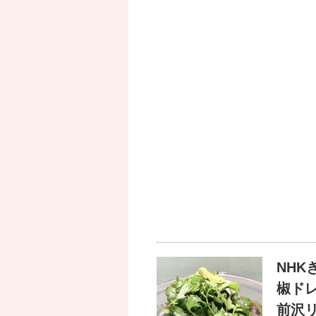
NH
椒ド
前沢