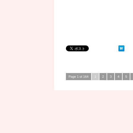
Page 1 of 164
1
2
3
4
5