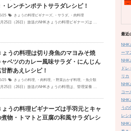
き・レンチンポテトサラダレシピ！
5/25
きょうの料理ビギナーズ
,
・サラダ
,
・肉料理
5月25日（26日）放送のNHKきょうの料理ビギナーズは …
最近
NH
Kきょうの料理は切り身魚のマヨみそ焼
ーマ
NH
キャベツのカレー風味サラダ・にんじん
ドレ
塩甘酢あえレシピ！
リカ
5/25
きょうの料理
,
・肉料理
,
・野菜おかず料理
,
・魚介類
NH
5月25日（26日）放送のNHKきょうの料理は、管理栄養 …
コー
NH
うの
Kきょうの料理ビギナーズは手羽元とキャ
レシ
の煮物・トマトと豆腐の和風サラダレシ
NH