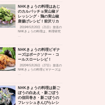
NHKきょうの料理はあじ
のカルパッチョ実山椒ド
レッシング・鶏の実山椒
唐揚げレシピ！前沢リカ
2019年5月20日（21日）放送の
NHKきょうの料理は、料理研究
…
NHKきょうの料理ビギナ
ーズはポークソテー・コ
ールスローレシピ！
2020年5月26日（27日）放送の
NHKきょうの料理ビギナーズは
…
NHKきょうの料理は新ご
ぼうの白あえ・新ごぼう
の信田巻き・新ごぼうの
フレッシュきんぴらレシ