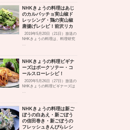
NHKきょうの料理はあじ
のカルパッチョ実山椒ド
レッシング・鶏の実山椒
唐揚げレシピ！前沢リカ
2019年5月20日（21日）放送の
NHKきょうの料理は、料理研究
…
NHKきょうの料理ビギナ
ーズはポークソテー・コ
ールスローレシピ！
2020年5月26日（27日）放送の
NHKきょうの料理ビギナーズは
…
NHKきょうの料理は新ご
ぼうの白あえ・新ごぼう
の信田巻き・新ごぼうの
フレッシュきんぴらレシ