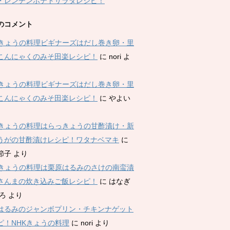
・レンチンポテトサラダレシピ！
のコメント
Kきょうの料理ビギナーズはだし巻き卵・里
こんにゃくのみそ田楽レシピ！
に
nori
よ
Kきょうの料理ビギナーズはだし巻き卵・里
こんにゃくのみそ田楽レシピ！
に
やよい
Kきょうの料理はらっきょうの甘酢漬け・新
うがの甘酢漬けレシピ！ワタナベマキ
に
節子
より
Kきょうの料理は栗原はるみのさけの南蛮漬
さんまの炊き込みご飯レシピ！
に
はなぎ
ひろ
より
はるみのジャンボプリン・チキンナゲット
ピ！NHKきょうの料理
に
nori
より