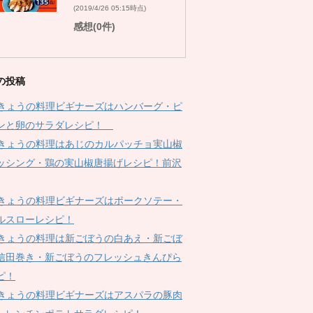
(2019/4/26 05:15時点)
感想(0件)
の投稿
Kきょうの料理ビギナーズはハンバーグ・ピ
ンと卵のサラダレシピ！
Kきょうの料理はあじのカルパッチョ実山椒
ッシング・鶏の実山椒唐揚げレシピ！前沢
Kきょうの料理ビギナーズはポークソテー・
ルスローレシピ！
Kきょうの料理は新ごぼうの白あえ・新ごぼ
信田巻き・新ごぼうのフレッシュきんぴら
ピ！
Kきょうの料理ビギナーズはアスパラの豚肉