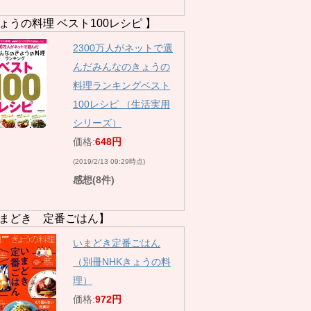
ょうの料理 ベスト100レシピ 】
2300万人がネットで選
んだみんなのきょうの
料理ランキングベスト
100レシピ （生活実用
シリーズ）
価格:
648円
(2019/2/13 09:29時点)
感想(8件)
まどき 定番ごはん】
いまどき定番ごはん
（別冊NHKきょうの料
理）
価格:
972円