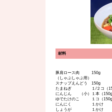
材料
豚肩ロース肉 150g
（しゃぶしゃぶ用）
スナップえんどう 150g
たまねぎ １/２コ（15
にんじん （小）１本（150
ゆでたけのこ １コ（150
にんにく １かけ
しょうが １かけ