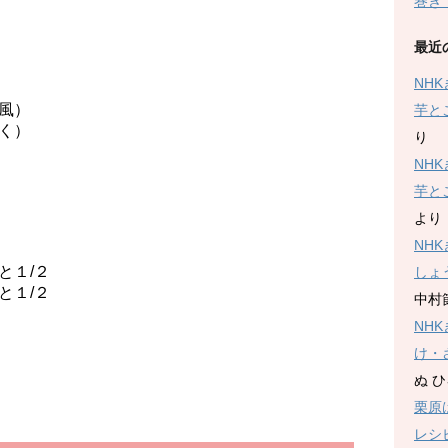
巻き
最近
NH
風）
芋と
く）
り
NH
芋と
より
NH
１/２
しょ
/２
中村
NH
け・
ぬ 
栗原
レシ