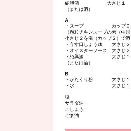
紹興酒 大さじ１
（または酒）
A
・スープ カップ２
（顆粒チキンスープの素（中国
小さじ２を湯（カップ２）で溶
・うす口しょうゆ 大さじ２
・オイスターソース 大さじ２
・紹興酒 大さじ１
（または酒）
B
・かたくり粉 大さじ１と
・水 大さじ１と１
塩
サラダ油
こしょう
ごま油