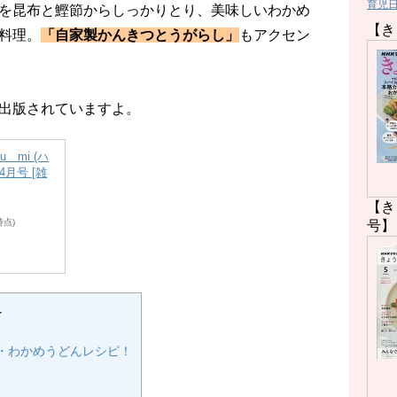
育児
を昆布と鰹節からしっかりとり、美味しいわかめ
【き
料理。
「自家製かんきつとうがらし」
もアクセン
出版されていますよ。
u＿mi (ハ
04月号 [雑
【き
2時点)
号】
★
・わかめうどんレシピ！