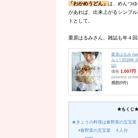
「わかめうどん」
は、めんつゆ
があれば、出来上がるシンプル
トとして。
栗原はるみさん、雑誌も年４回
栗原はるみ har
ルミ) 2019年 
誌]
1,007円
価格:
(2019/3/12 10:0
感想(0件)
★もくじ
★きょうの料理は春野菜の五宝菜
◉春野菜の五宝菜 ４人分