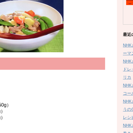
最近
NH
ーマ
NH
ドレ
リカ
NH
コー
NH
0g）
うの
g）
レシ
g）
NH