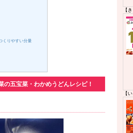
【き
つくりやすい分量
菜の五宝菜・わかめうどんレシピ！
【い