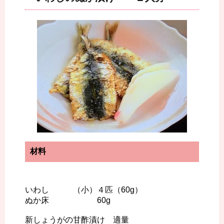
材料
いわし （小）４匹（60g）
ぬか床 60g
新しょうがの甘酢漬け 適量