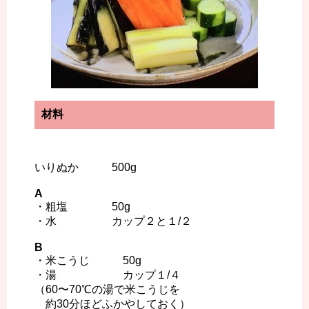
材料
いりぬか 500g
A
・粗塩 50g
・水 カップ２と１/２
B
・米こうじ 50g
・湯 カップ１/４
（60〜70℃の湯で米こうじを
約30分ほどふかやしておく）