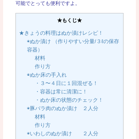
可能でとっても便利ですよ。
★もくじ★
★きょうの料理はぬか漬けレシピ！
◉ぬか漬け （作りやすい分量/３ℓの保存
容器）
材料
作り方
◉ぬか床の手入れ
・３〜４日に１回混ぜる！
・容器は常に清潔に！
・ぬか床の状態のチェック！
◉豚バラ肉のぬか漬け ２人分
材料
作り方
◉いわしのぬか漬け ２人分