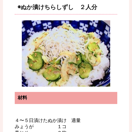
◉ぬか漬けちらしずし ２人分
材料
４〜５日漬けたぬか漬け 適量
みょうが １コ