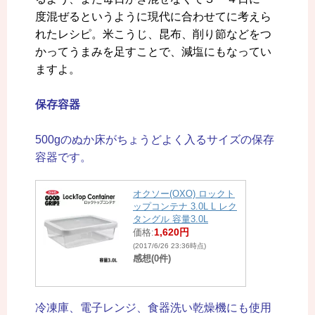
度混ぜるというように現代に合わせてに考えら
れたレシピ。米こうじ、昆布、削り節などをつ
かってうまみを足すことで、減塩にもなってい
ますよ。
保存容器
500gのぬか床がちょうどよく入るサイズの保存
容器です。
オクソー(OXO) ロックト
ップコンテナ 3.0L L レク
タングル 容量3.0L
1,620円
価格:
(2017/6/26 23:36時点)
感想(0件)
冷凍庫、電子レンジ、食器洗い乾燥機にも使用