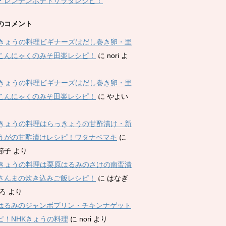
・レンチンポテトサラダレシピ！
のコメント
Kきょうの料理ビギナーズはだし巻き卵・里
こんにゃくのみそ田楽レシピ！
に
nori
よ
Kきょうの料理ビギナーズはだし巻き卵・里
こんにゃくのみそ田楽レシピ！
に
やよい
Kきょうの料理はらっきょうの甘酢漬け・新
うがの甘酢漬けレシピ！ワタナベマキ
に
節子
より
Kきょうの料理は栗原はるみのさけの南蛮漬
さんまの炊き込みご飯レシピ！
に
はなぎ
ひろ
より
はるみのジャンボプリン・チキンナゲット
ピ！NHKきょうの料理
に
nori
より