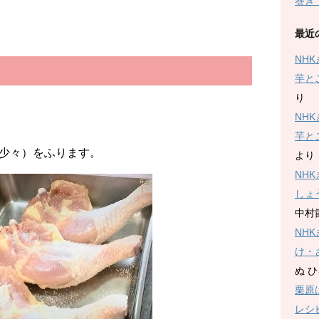
巻き
最近
NH
芋と
り
NH
芋と
少々）をふります。
より
NH
しょ
中村
NH
け・
ぬ 
栗原
レシ