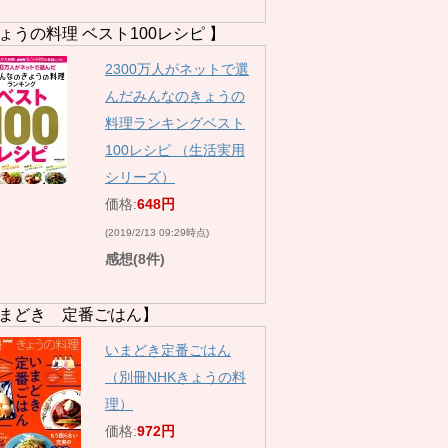
ょうの料理 ベスト100レシピ 】
2300万人がネットで選
んだみんなのきょうの
料理ランキングベスト
100レシピ （生活実用
シリーズ）
価格:
648円
(2019/2/13 09:29時点)
感想(8件)
まどき 定番ごはん】
いまどき定番ごはん
（別冊NHKきょうの料
理）
価格:
972円