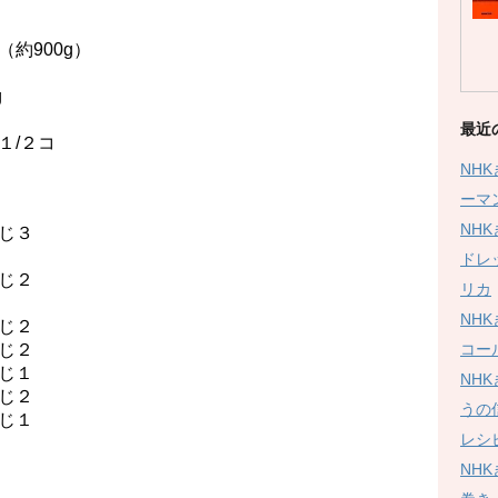
約900g）
g
最近
２コ
NH
ーマ
NH
じ３
ドレ
じ２
リカ
NH
じ２
コー
じ２
じ１
NH
じ２
うの
１
レシ
NH