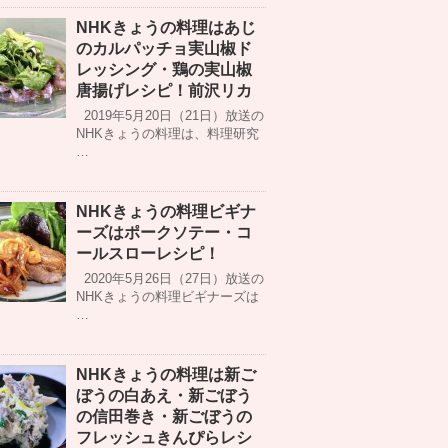
NHKきょうの料理はあじ
のカルパッチョ実山椒ド
レッシング・鶏の実山椒
唐揚げレシピ！前沢リカ
2019年5月20日（21日）放送の
NHKきょうの料理は、料理研究
…
NHKきょうの料理ビギナ
ーズはポークソテー・コ
ールスローレシピ！
2020年5月26日（27日）放送の
NHKきょうの料理ビギナーズは
…
NHKきょうの料理は新ご
ぼうの白あえ・新ごぼう
の信田巻き・新ごぼうの
フレッシュきんぴらレシ