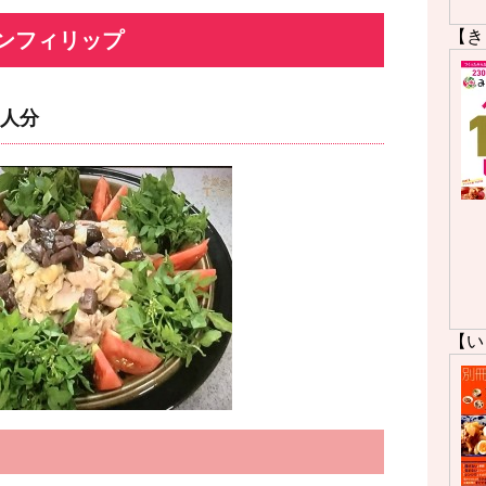
【き
ンフィリップ
人分
【い