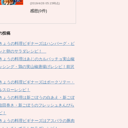
(2019/4/26 05:15時点)
感想(0件)
の投稿
Kきょうの料理ビギナーズはハンバーグ・ピ
ンと卵のサラダレシピ！
Kきょうの料理はあじのカルパッチョ実山椒
ッシング・鶏の実山椒唐揚げレシピ！前沢
Kきょうの料理ビギナーズはポークソテー・
ルスローレシピ！
Kきょうの料理は新ごぼうの白あえ・新ごぼ
信田巻き・新ごぼうのフレッシュきんぴら
ピ！
Kきょうの料理ビギナーズはアスパラの豚肉