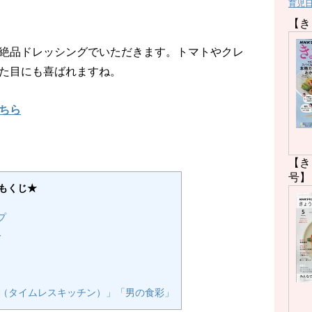
育児
【き
絶品ドレッシングでいただきます。トマトやクレ
た目にも喜ばれますね。
ちら
【き
号】
もくじ★
プ
分
tchen （タイムレスキッチン）」「男の食彩」