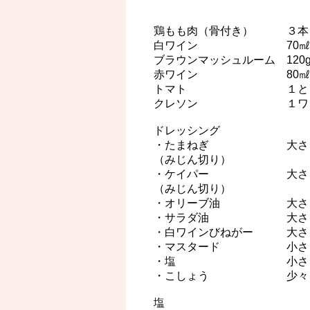
鶏もも肉（骨付き） ３本（
白ワイン 70㎖
ブラウンマッシュルーム 120
赤ワイン 80㎖
トマト １と１/
クレソン １ワ
ドレッシング
・たまねぎ 大さ
（みじん切り）
・ケイパー 大さ
（みじん切り）
・オリーブ油 大さ
・サラダ油 大さ
・白ワインびねがー 大さ
・マスタード 小さ
・塩 小さじ
・こしょう 少々
塩