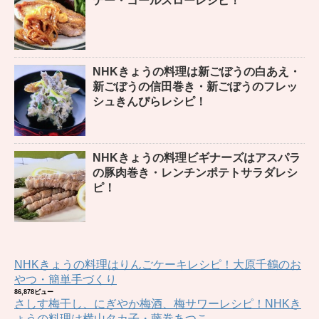
テー・コールスローレシピ！
NHKきょうの料理は新ごぼうの白あえ・
新ごぼうの信田巻き・新ごぼうのフレッ
シュきんぴらレシピ！
NHKきょうの料理ビギナーズはアスパラ
の豚肉巻き・レンチンポテトサラダレシ
ピ！
NHKきょうの料理はりんごケーキレシピ！大原千鶴のお
やつ・簡単手づくり
86,878ビュー
さしす梅干し、にぎやか梅酒、梅サワーレシピ！NHKき
ょうの料理は横山タカ子・藤巻あつこ