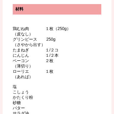
材料
鶏むね肉 １枚（250g）
（皮なし）
グリンピース 250g
（さやから出す）
たまねぎ １/２コ
にんじん １/２本
ベーコン ２枚
（薄切り）
ローリエ １枚
（あれば）
塩
こしょう
かたくり粉
砂糖
バター
サラダ油