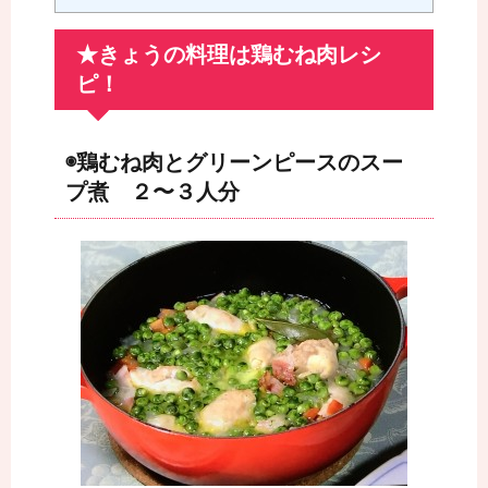
★きょうの料理は鶏むね肉レシ
ピ！
◉鶏むね肉とグリーンピースのスー
プ煮 ２〜３人分