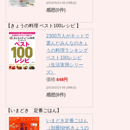
(2020/5/12 06:23時点)
感想(0件)
【きょうの料理 ベスト100レシピ 】
2300万人がネットで
選んだみんなのきょ
うの料理ランキング
ベスト100レシピ
（生活実用シリー
ズ）
価格:
648円
(2019/2/13 09:29時点)
感想(8件)
【いまどき 定番ごはん】
いまどき定番ごはん
（別冊NHKきょうの