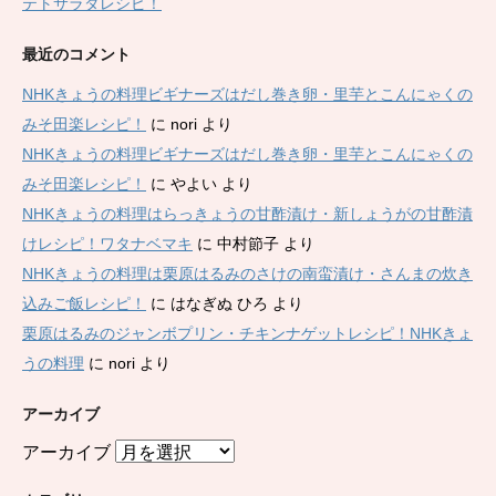
テトサラダレシピ！
最近のコメント
NHKきょうの料理ビギナーズはだし巻き卵・里芋とこんにゃくの
みそ田楽レシピ！
に
nori
より
NHKきょうの料理ビギナーズはだし巻き卵・里芋とこんにゃくの
みそ田楽レシピ！
に
やよい
より
NHKきょうの料理はらっきょうの甘酢漬け・新しょうがの甘酢漬
けレシピ！ワタナベマキ
に
中村節子
より
NHKきょうの料理は栗原はるみのさけの南蛮漬け・さんまの炊き
込みご飯レシピ！
に
はなぎぬ ひろ
より
栗原はるみのジャンボプリン・チキンナゲットレシピ！NHKきょ
うの料理
に
nori
より
アーカイブ
アーカイブ