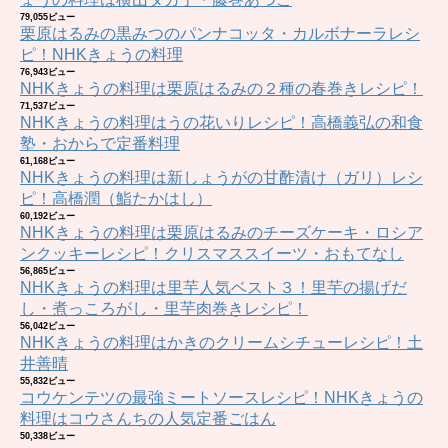
79,055ビュー
栗原はるみの黒みつのパンナコッタ・カルボナーラレシ
ピ！NHKきょうの料理
76,943ビュー
NHKきょうの料理は栗原はるみの２種の春巻きレシピ！
71,537ビュー
NHKきょうの料理はうの花いりレシピ！高橋義弘の和食
塾・おからで定番料理
61,168ビュー
NHKきょうの料理は新しょうがの甘酢漬け（ガリ）レシ
ピ！高橋潤（鮨たかはし）
60,192ビュー
NHKきょうの料理は栗原はるみのチーズケーキ・ロシア
ンクッキーレシピ！クリスマススイーツ・おもてなし
56,865ビュー
NHKきょうの料理は里芋人気ベスト３！里芋の揚げだ
し・煮っころがし・里芋肉巻きレシピ！
56,042ビュー
NHKきょうの料理はかきのクリームシチューレシピ！土
井善晴
55,832ビュー
コウケンテツの最強ミートソースレシピ！NHKきょうの
料理はコウさんちの人気定番ごはん
50,338ビュー