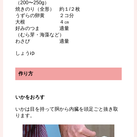
（200〜250g）
焼きのり（全形） 約１/２枚
うずらの卵黄 ２コ分
大根 ４㎝
好みのつま 適量
（むら芽・海藻など）
わさび 適量
しょうゆ
作り方
いかをおろす
いかは目を持って胴から内臓を頭足ごと抜き取
ります。