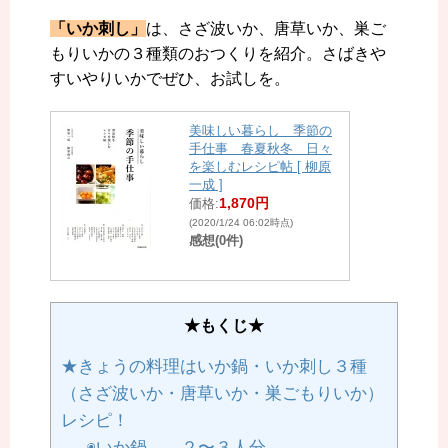
「いか刺し」
は、さざ波いか、唐草いか、巣ご
もりいかの３種類のおつくりを紹介。さばきや
すいやりいかでぜひ、お試しを。
美味しい暮らし 季節の
手仕事 春夏秋冬 日々
を楽しむレシピ帖 [ 柳原
一成 ]
1,870円
価格:
(2020/1/24 06:02時点)
感想(0件)
★もくじ★
★きょうの料理はいか鍋・いか刺し３種
（さざ波いか・唐草いか・巣ごもりいか）
レシピ！
◉いか鍋 ２〜３人分