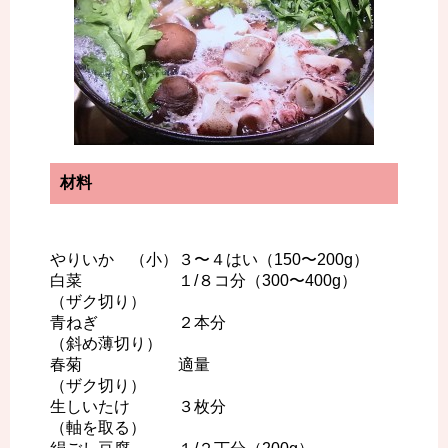
材料
やりいか （小）３〜４はい（150〜200g）
白菜 １/８コ分（300〜400g）
（ザク切り）
青ねぎ ２本分
（斜め薄切り）
春菊 適量
（ザク切り）
生しいたけ ３枚分
（軸を取る）