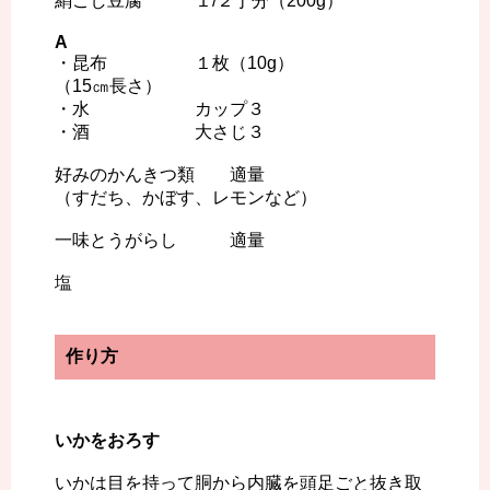
絹ごし豆腐 １/２丁分（200g）
A
・昆布 １枚（10g）
（15㎝長さ）
・水 カップ３
・酒 大さじ３
好みのかんきつ類 適量
（すだち、かぼす、レモンなど）
一味とうがらし 適量
塩
作り方
いかをおろす
いかは目を持って胴から内臓を頭足ごと抜き取