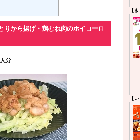
【き
とりから揚げ・鶏むね肉のホイコーロ
人分
【い