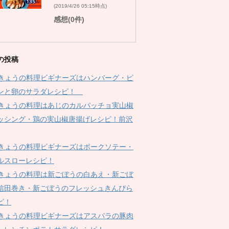
(2019/4/26 05:15時点)
感想(0件)
の投稿
Kきょうの料理ビギナーズはハンバーグ・ピ
ンと卵のサラダレシピ！
Kきょうの料理はあじのカルパッチョ実山椒
ッシング・鶏の実山椒唐揚げレシピ！前沢
Kきょうの料理ビギナーズはポークソテー・
ルスローレシピ！
Kきょうの料理は新ごぼうの白あえ・新ごぼ
信田巻き・新ごぼうのフレッシュきんぴら
ピ！
Kきょうの料理ビギナーズはアスパラの豚肉