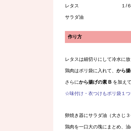
レタス １/６
サラダ油
作り方
レタスは細切りにして冷水に放
鶏肉はポリ袋に入れて、
から揚
さらに
から揚げの素 B
を加えて
☆味付け・衣つけもポリ袋１つ
卵焼き器にサラダ油（大さじ３
鶏肉を一口大の塊にまとめ、油