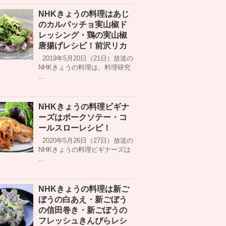
NHKきょうの料理はあじ
のカルパッチョ実山椒ド
レッシング・鶏の実山椒
唐揚げレシピ！前沢リカ
2019年5月20日（21日）放送の
NHKきょうの料理は、料理研究
…
NHKきょうの料理ビギナ
ーズはポークソテー・コ
ールスローレシピ！
2020年5月26日（27日）放送の
NHKきょうの料理ビギナーズは
…
NHKきょうの料理は新ご
ぼうの白あえ・新ごぼう
の信田巻き・新ごぼうの
フレッシュきんぴらレシ