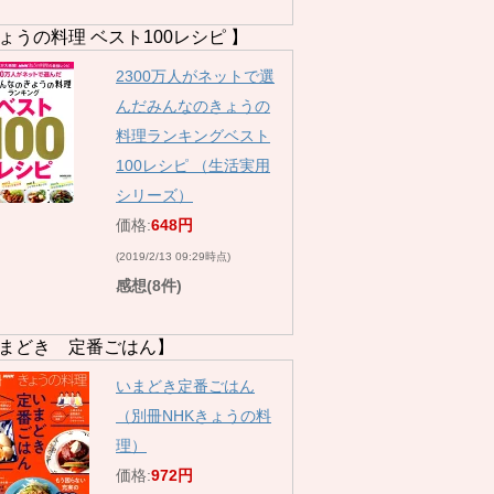
ょうの料理 ベスト100レシピ 】
2300万人がネットで選
んだみんなのきょうの
料理ランキングベスト
100レシピ （生活実用
シリーズ）
価格:
648円
(2019/2/13 09:29時点)
感想(8件)
まどき 定番ごはん】
いまどき定番ごはん
（別冊NHKきょうの料
理）
価格:
972円