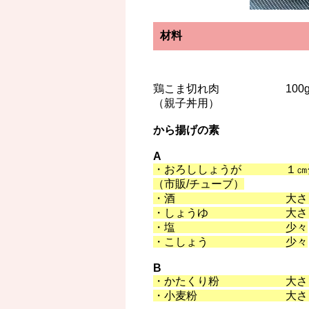
材料
鶏こま切れ肉 100
（親子丼用）
から揚げの素
A
・おろししょうが １㎝
（市販/チューブ）
・酒 大さじ１
・しょうゆ 大さじ
・塩 少々
・こしょう 少々
B
・かたくり粉 大さじ１
・小麦粉 大さ