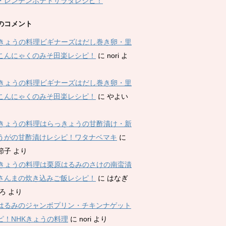
・レンチンポテトサラダレシピ！
のコメント
Kきょうの料理ビギナーズはだし巻き卵・里
こんにゃくのみそ田楽レシピ！
に
nori
よ
Kきょうの料理ビギナーズはだし巻き卵・里
こんにゃくのみそ田楽レシピ！
に
やよい
Kきょうの料理はらっきょうの甘酢漬け・新
うがの甘酢漬けレシピ！ワタナベマキ
に
節子
より
Kきょうの料理は栗原はるみのさけの南蛮漬
さんまの炊き込みご飯レシピ！
に
はなぎ
ひろ
より
はるみのジャンボプリン・チキンナゲット
ピ！NHKきょうの料理
に
nori
より