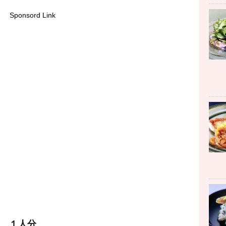
Sponsord Link
 １人分