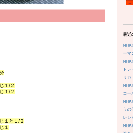
最近
g
NH
ーマ
NH
ドレ
分
リカ
NH
/２
１/２
コー
NH
うの
レシ
と１/２
NH
じ１