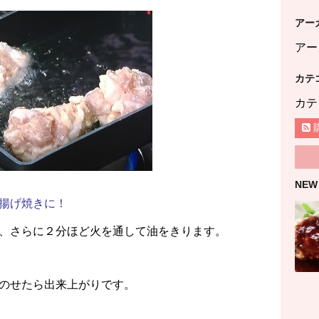
アー
アー
カテ
カテ
NEW
揚げ焼きに！
、さらに２分ほど火を通して油をきります。
のせたら出来上がりです。