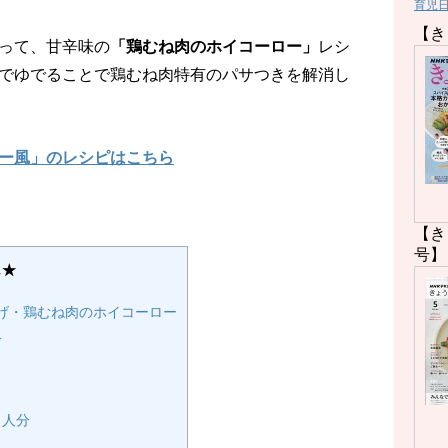
育児
【き
って、甘辛味の
「鶏むね肉のホイコーロー」
レシ
でゆでることで鶏むね肉特有のパサつきを解消し
ー風」のレシピはこちら
【き
号】
じ★
げ・鶏むね肉のホイコーロー
分
１人分