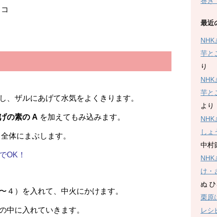
巻き
コ
最近
NH
芋と
り
NH
芋と
し、ザルにあげて水気をよくきります。
より
げの素の A
を加えてもみ込みます。
NH
しょ
全体にまぶします。
中村
でOK！
NH
け・
ぬ 
〜４）を入れて、中火にかけます。
栗原
の中に入れていきます。
レシ