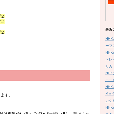
２
２
最近
２
NH
ーマ
NH
ドレ
リカ
NH
コー
NH
うの
きます。
レシ
NH
軸は縦半分に切って縦7〜8㎜幅に切り、葉は４㎝