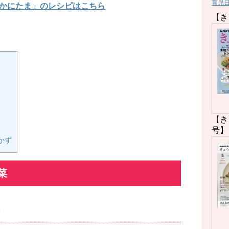
育児
かにたま」のレシピはこちら
【き
【き
号】
かず
菜