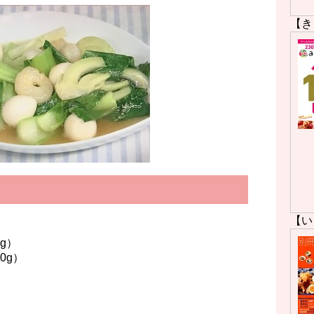
【き
【い
g）
g）