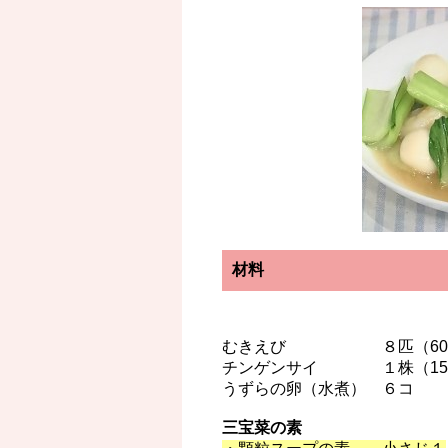
材料
むきえび ８匹（60
チンゲンサイ １株（150
うずらの卵（水煮） ６コ
三宝菜の素