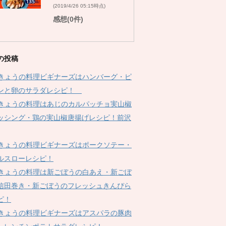
(2019/4/26 05:15時点)
感想(0件)
の投稿
Kきょうの料理ビギナーズはハンバーグ・ピ
ンと卵のサラダレシピ！
Kきょうの料理はあじのカルパッチョ実山椒
ッシング・鶏の実山椒唐揚げレシピ！前沢
Kきょうの料理ビギナーズはポークソテー・
ルスローレシピ！
Kきょうの料理は新ごぼうの白あえ・新ごぼ
信田巻き・新ごぼうのフレッシュきんぴら
ピ！
Kきょうの料理ビギナーズはアスパラの豚肉