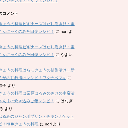
・レンチンポテトサラダレシピ！
のコメント
Kきょうの料理ビギナーズはだし巻き卵・里
こんにゃくのみそ田楽レシピ！
に
nori
よ
Kきょうの料理ビギナーズはだし巻き卵・里
こんにゃくのみそ田楽レシピ！
に
やよい
Kきょうの料理はらっきょうの甘酢漬け・新
うがの甘酢漬けレシピ！ワタナベマキ
に
節子
より
Kきょうの料理は栗原はるみのさけの南蛮漬
さんまの炊き込みご飯レシピ！
に
はなぎ
ひろ
より
はるみのジャンボプリン・チキンナゲット
ピ！NHKきょうの料理
に
nori
より