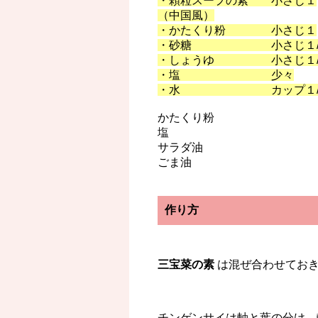
・顆粒スープの素 小さじ１
（中国風）
・かたくり粉 小さじ１
・砂糖 小さじ１/
・しょうゆ 小さじ１/
・塩 少々
・水 カップ１/
かたくり粉
塩
サラダ油
ごま油
作り方
三宝菜の素
は混ぜ合わせてお
チンゲンサイは軸と葉の分け、