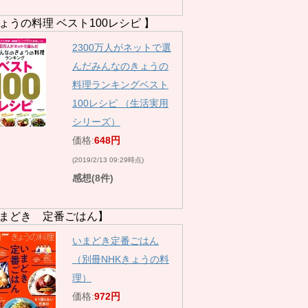
ょうの料理 ベスト100レシピ 】
2300万人がネットで選
んだみんなのきょうの
料理ランキングベスト
100レシピ （生活実用
シリーズ）
価格:
648円
(2019/2/13 09:29時点)
感想(8件)
まどき 定番ごはん】
いまどき定番ごはん
（別冊NHKきょうの料
理）
価格:
972円