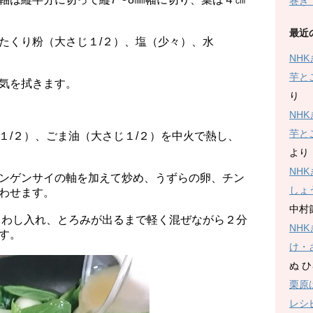
巻き
最近
たくり粉（大さじ１/２）、塩（少々）、水
NH
芋と
気を拭きます。
り
NH
芋と
１/２）、ごま油（大さじ１/２）を中火で熱し、
より
NH
ンゲンサイの軸を加えて炒め、うずらの卵、チン
しょ
わせます。
中村
まわし入れ、とろみが出るまで軽く混ぜながら２分
NH
す。
け・
ぬ 
栗原
レシ