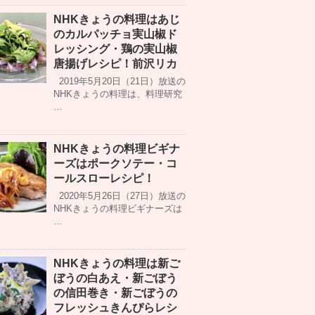
NHKきょうの料理はあじ
のカルパッチョ実山椒ド
レッシング・鶏の実山椒
唐揚げレシピ！前沢リカ
2019年5月20日（21日）放送の
NHKきょうの料理は、料理研究
…
NHKきょうの料理ビギナ
ーズはポークソテー・コ
ールスローレシピ！
2020年5月26日（27日）放送の
NHKきょうの料理ビギナーズは
…
NHKきょうの料理は新ご
ぼうの白あえ・新ごぼう
の信田巻き・新ごぼうの
フレッシュきんぴらレシ