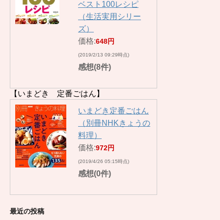
ベスト100レシピ
（生活実用シリー
ズ）
価格:
648円
(2019/2/13 09:29時点)
感想(8件)
【いまどき 定番ごはん】
いまどき定番ごはん
（別冊NHKきょうの
料理）
価格:
972円
(2019/4/26 05:15時点)
感想(0件)
最近の投稿