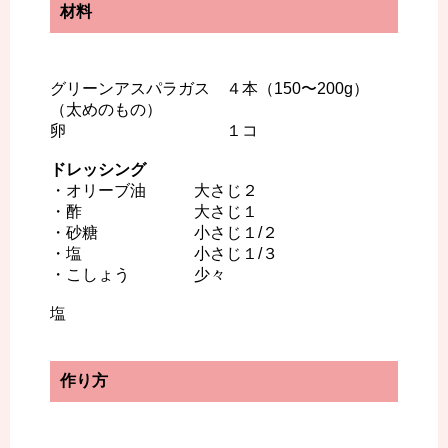
材料
グリーンアスパラガス ４本（150〜200g）
（太めのもの）
卵 １コ
ドレッシング
・オリーブ油 大さじ２
・酢 大さじ１
・砂糖 小さじ１/２
・塩 小さじ１/３
・こしょう 少々
塩
作り方