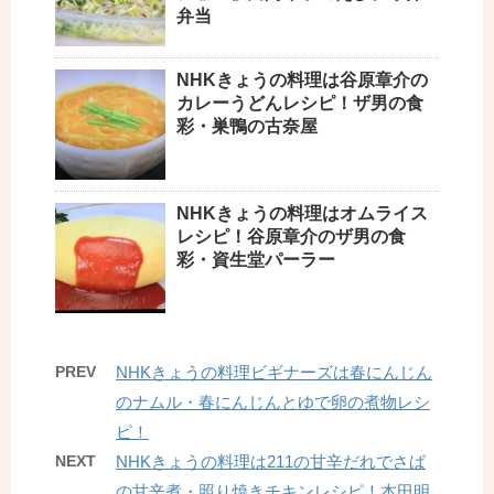
弁当
NHKきょうの料理は谷原章介の
カレーうどんレシピ！ザ男の食
彩・巣鴨の古奈屋
NHKきょうの料理はオムライス
レシピ！谷原章介のザ男の食
彩・資生堂パーラー
PREV
NHKきょうの料理ビギナーズは春にんじん
のナムル・春にんじんとゆで卵の煮物レシ
ピ！
NEXT
NHKきょうの料理は211の甘辛だれでさば
の甘辛煮・照り焼きチキンレシピ！本田明