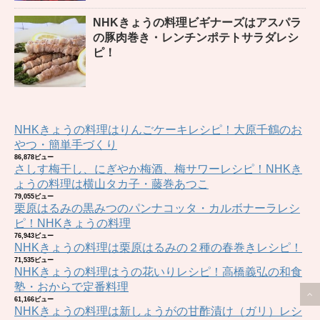
NHKきょうの料理ビギナーズはアスパラ
の豚肉巻き・レンチンポテトサラダレシ
ピ！
NHKきょうの料理はりんごケーキレシピ！大原千鶴のお
やつ・簡単手づくり
86,878ビュー
さしす梅干し、にぎやか梅酒、梅サワーレシピ！NHKき
ょうの料理は横山タカ子・藤巻あつこ
79,055ビュー
栗原はるみの黒みつのパンナコッタ・カルボナーラレシ
ピ！NHKきょうの料理
76,943ビュー
NHKきょうの料理は栗原はるみの２種の春巻きレシピ！
71,535ビュー
NHKきょうの料理はうの花いりレシピ！高橋義弘の和食
塾・おからで定番料理
61,166ビュー
NHKきょうの料理は新しょうがの甘酢漬け（ガリ）レシ