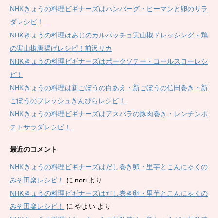
NHKきょうの料理ビギナーズはハンバーグ・ピーマンと卵のサラ
ダレシピ！
NHKきょうの料理はあじのカルパッチョ実山椒ドレッシング・鶏
の実山椒唐揚げレシピ！前沢リカ
NHKきょうの料理ビギナーズはポークソテー・コールスローレシ
ピ！
NHKきょうの料理は新ごぼうの白あえ・新ごぼうの信田巻き・新
ごぼうのフレッシュきんぴらレシピ！
NHKきょうの料理ビギナーズはアスパラの豚肉巻き・レンチンポ
テトサラダレシピ！
最近のコメント
NHKきょうの料理ビギナーズはだし巻き卵・里芋とこんにゃくの
みそ田楽レシピ！
に
nori
より
NHKきょうの料理ビギナーズはだし巻き卵・里芋とこんにゃくの
みそ田楽レシピ！
に
やよい
より