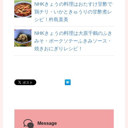
NHKきょうの料理はおたすけ甘酢で
鶏チリ・いかときゅうりの甘酢煮レ
シピ！杵島直美
NHKきょうの料理は大原千鶴のふき
みそ・ポークソテーふきみソース・
焼きおにぎりレシピ！
Message