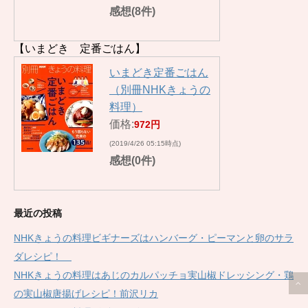
感想(8件)
【いまどき 定番ごはん】
いまどき定番ごはん
（別冊NHKきょうの
料理）
価格:
972円
(2019/4/26 05:15時点)
感想(0件)
最近の投稿
NHKきょうの料理ビギナーズはハンバーグ・ピーマンと卵のサラ
ダレシピ！
NHKきょうの料理はあじのカルパッチョ実山椒ドレッシング・鶏
の実山椒唐揚げレシピ！前沢リカ