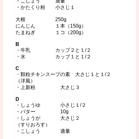
・こしょう 適量
・かたくり粉 小さじ１
大根 250g
にんじん １本（150g）
たまねぎ １コ（200g）
B
・牛乳 カップ２と１/２
・水 カップ１と１/２
C
・顆粒チキンスープの素 大さじ１と１/２
（洋風）
・上新粉 大さじ３
D
・しょうゆ 小さじ１/２
・バター 10g
・しょうが 大さじ２
（すりおろす）
・こしょう 適量