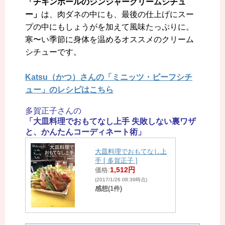
「チキンボールのジンジャークリームシチュ
ー」
は、肉ダネの中にも、最後の仕上げにスー
プの中にもしょうがを加えて風味たっぷりに。
寒〜い季節に身体を温めるオススメのクリーム
シチューです。
Katsu（かつ）さんの「ミニッツ・ビーフシチ
ュー」のレシピはこちら
多賀正子さんの
「大皿料理でおもてなし上手 失敗しない裏ワザ
と、かんたんコーディネート術」
大皿料理でおもてなし上
手 [ 多賀正子 ]
1,512円
価格:
(2017/1/26 08:39時点)
感想(1件)