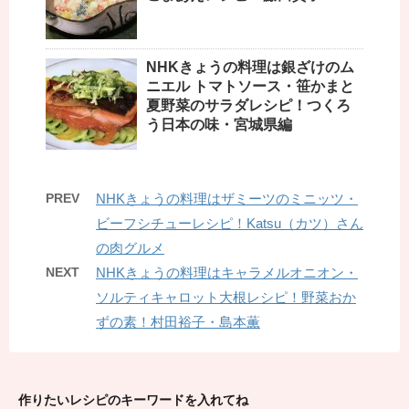
NHKきょうの料理は銀ざけのム
ニエル トマトソース・笹かまと
夏野菜のサラダレシピ！つくろ
う日本の味・宮城県編
PREV
NHKきょうの料理はザミーツのミニッツ・
ビーフシチューレシピ！Katsu（カツ）さん
の肉グルメ
NEXT
NHKきょうの料理はキャラメルオニオン・
ソルティキャロット大根レシピ！野菜おか
ずの素！村田裕子・島本薫
作りたいレシピのキーワードを入れてね