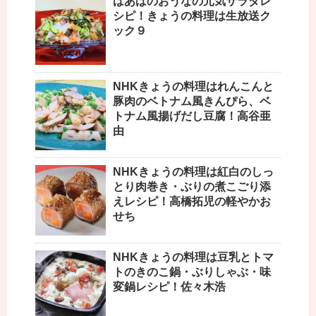
ばあばのおうなの元気サラダレ
シピ！きょうの料理は生放送ク
ック９
NHKきょうの料理はれんこんと
豚肉のベトナム風きんぴら、ベ
トナム風揚げだし豆腐！高谷亜
由
NHKきょうの料理は紅白のしっ
とり肉巻き・ぶりの煮こごり添
えレシピ！高橋拓児の軽やかお
せち
NHKきょうの料理は豆乳とトマ
トのきのこ鍋・ぶりしゃぶ・味
変鍋レシピ！佐々木浩