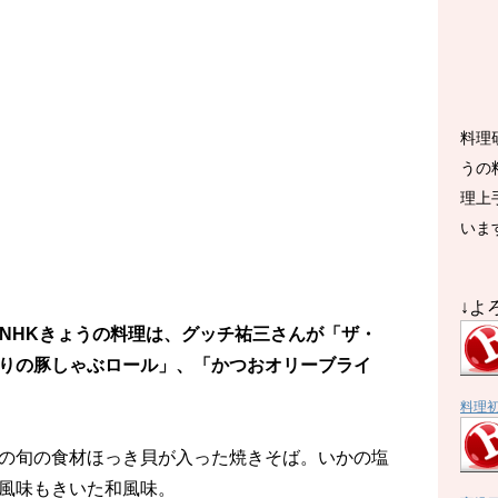
料理
うの
理上
いま
↓よ
送のNHKきょうの料理は、グッチ祐三さんが「ザ・
りの豚しゃぶロール」、「かつおオリーブライ
料理
の旬の食材ほっき貝が入った焼きそば。いかの塩
風味もきいた和風味。