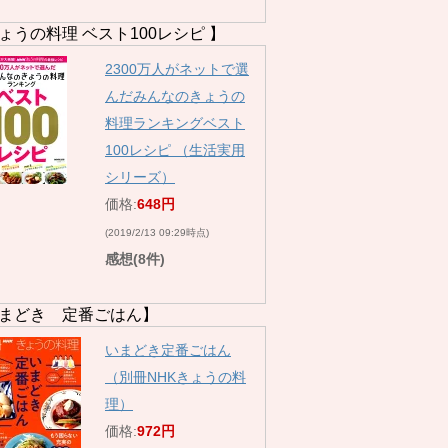
ょうの料理 ベスト100レシピ 】
2300万人がネットで選
んだみんなのきょうの
料理ランキングベスト
100レシピ （生活実用
シリーズ）
価格:
648円
(2019/2/13 09:29時点)
感想(8件)
まどき 定番ごはん】
いまどき定番ごはん
（別冊NHKきょうの料
理）
価格:
972円