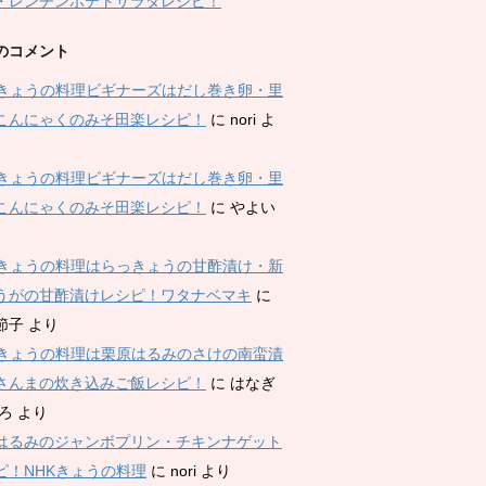
・レンチンポテトサラダレシピ！
のコメント
Kきょうの料理ビギナーズはだし巻き卵・里
こんにゃくのみそ田楽レシピ！
に
nori
よ
Kきょうの料理ビギナーズはだし巻き卵・里
こんにゃくのみそ田楽レシピ！
に
やよい
Kきょうの料理はらっきょうの甘酢漬け・新
うがの甘酢漬けレシピ！ワタナベマキ
に
節子
より
Kきょうの料理は栗原はるみのさけの南蛮漬
さんまの炊き込みご飯レシピ！
に
はなぎ
ひろ
より
はるみのジャンボプリン・チキンナゲット
ピ！NHKきょうの料理
に
nori
より