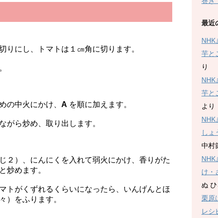
巻き
最近
NH
切りにし、トマトは１㎝角に切ります。
芋と
り
。
NH
芋と
めの中火にかけ、
A
を順に加えます。
より
NH
ながら炒め、取り出します。
しょ
中村
NH
じ２）、にんにくを入れて弱火にかけ、香りがた
と炒めます。
け・
ぬ 
マトがくずれるくらいになったら、いんげんとほ
栗原
々）をふります。
レシ