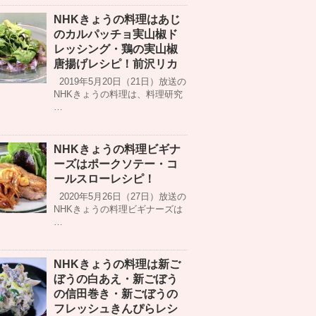
NHKきょうの料理はあじ
のカルパッチョ実山椒ド
レッシング・鶏の実山椒
唐揚げレシピ！前沢リカ
2019年5月20日（21日）放送の
NHKきょうの料理は、料理研究
…
NHKきょうの料理ビギナ
ーズはポークソテー・コ
ールスローレシピ！
2020年5月26日（27日）放送の
NHKきょうの料理ビギナーズは
…
NHKきょうの料理は新ご
ぼうの白あえ・新ごぼう
の信田巻き・新ごぼうの
フレッシュきんぴらレシ