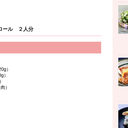
ロール ２人分
g）
g）
）
ラ肉）