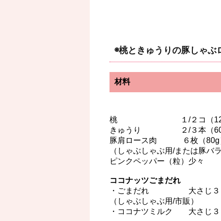
◉桃ときゅうりの豚しゃぶ
材料
桃 １/２コ（120
きゅうり ２/３本（60
豚肩ロース肉 ６枚（80g
（しゃぶしゃぶ用/または豚バ
ピンクペッパー（粒）少々
ココナッツごまだれ
・ごまだれ 大さじ３
（しゃぶしゃぶ用/市販）
・ココナツミルク 大さじ３