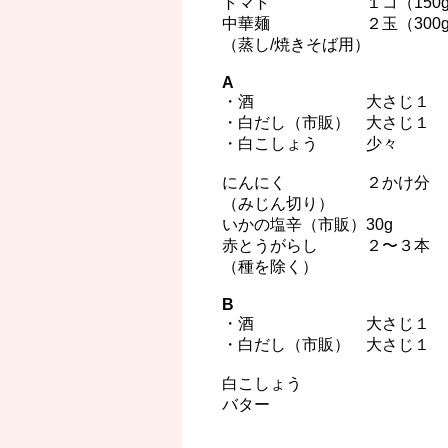
トマト １コ（150g
中華麺 ２玉（300g
（蒸し/焼きそば用）
A
・酒 大さじ１
・白だし（市販） 大さじ１
・白こしょう 少々
にんにく ２かけ分
（みじん切り）
いかの塩辛（市販）30g
赤とうがらし ２〜３本
（種を除く）
B
・酒 大さじ１
・白だし（市販） 大さじ１
白こしょう
バター