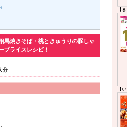
分
【き
相馬焼きそば・桃ときゅうりの豚しゃ
ーブライスレシピ！
人分
【い