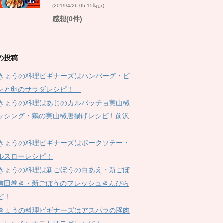
(2019/4/26 05:15時点)
感想(0件)
の投稿
Kきょうの料理ビギナーズはハンバーグ・ピ
ンと卵のサラダレシピ！
Kきょうの料理はあじのカルパッチョ実山椒
ッシング・鶏の実山椒唐揚げレシピ！前沢
Kきょうの料理ビギナーズはポークソテー・
ルスローレシピ！
Kきょうの料理は新ごぼうの白あえ・新ごぼ
信田巻き・新ごぼうのフレッシュきんぴら
ピ！
Kきょうの料理ビギナーズはアスパラの豚肉