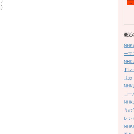
）
）
最近
NH
ーマ
NH
ドレ
リカ
NH
コー
NH
うの
レシ
NH