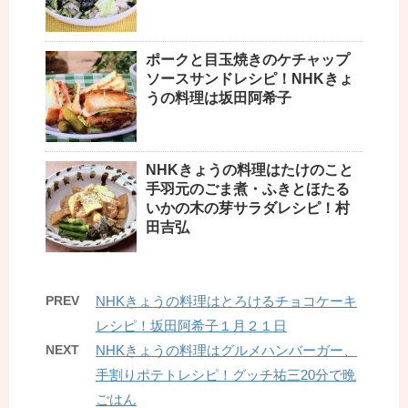
ポークと目玉焼きのケチャップ
ソースサンドレシピ！NHKきょ
うの料理は坂田阿希子
NHKきょうの料理はたけのこと
手羽元のごま煮・ふきとほたる
いかの木の芽サラダレシピ！村
田吉弘
PREV
NHKきょうの料理はとろけるチョコケーキ
レシピ！坂田阿希子１月２１日
NEXT
NHKきょうの料理はグルメハンバーガー、
手割りポテトレシピ！グッチ祐三20分で晩
ごはん