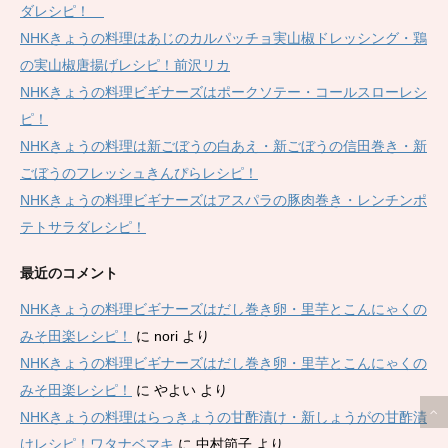
ダレシピ！
NHKきょうの料理はあじのカルパッチョ実山椒ドレッシング・鶏
の実山椒唐揚げレシピ！前沢リカ
NHKきょうの料理ビギナーズはポークソテー・コールスローレシ
ピ！
NHKきょうの料理は新ごぼうの白あえ・新ごぼうの信田巻き・新
ごぼうのフレッシュきんぴらレシピ！
NHKきょうの料理ビギナーズはアスパラの豚肉巻き・レンチンポ
テトサラダレシピ！
最近のコメント
NHKきょうの料理ビギナーズはだし巻き卵・里芋とこんにゃくの
みそ田楽レシピ！
に
nori
より
NHKきょうの料理ビギナーズはだし巻き卵・里芋とこんにゃくの
みそ田楽レシピ！
に
やよい
より
NHKきょうの料理はらっきょうの甘酢漬け・新しょうがの甘酢漬
けレシピ！ワタナベマキ
に
中村節子
より