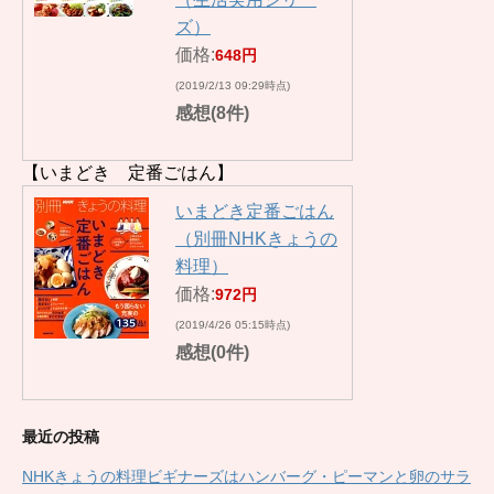
ズ）
価格:
648円
(2019/2/13 09:29時点)
感想(8件)
【いまどき 定番ごはん】
いまどき定番ごはん
（別冊NHKきょうの
料理）
価格:
972円
(2019/4/26 05:15時点)
感想(0件)
最近の投稿
NHKきょうの料理ビギナーズはハンバーグ・ピーマンと卵のサラ