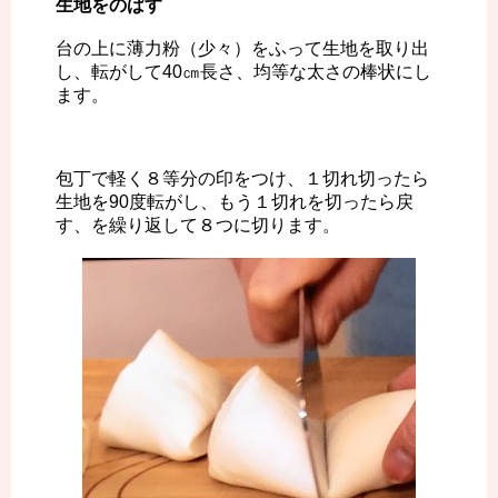
生地をのばす
台の上に薄力粉（少々）をふって生地を取り出
し、転がして40㎝長さ、均等な太さの棒状にし
ます。
包丁で軽く８等分の印をつけ、１切れ切ったら
生地を90度転がし、もう１切れを切ったら戻
す、を繰り返して８つに切ります。