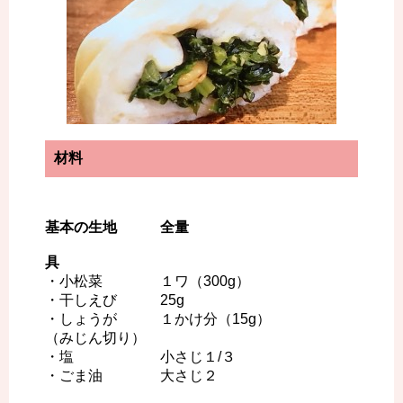
材料
基本の生地 全量
具
・小松菜 １ワ（300g）
・干しえび 25g
・しょうが １かけ分（15g）
（みじん切り）
・塩 小さじ１/３
・ごま油 大さじ２