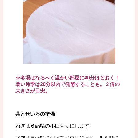
☆冬場はなるべく温かい部屋に40分ほどおく！
暑い時季は20分以内で発酵することも。２倍の
大きさが目安。
具とせいろの準備
ねぎは６㎜幅の小口切りにします。
豚肉は５㎜幅に切ってボウルに入れ、
A
を順に