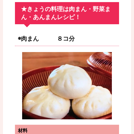
★きょうの料理は肉まん・野菜ま
ん・あんまんレシピ！
◉肉まん ８コ分
材料