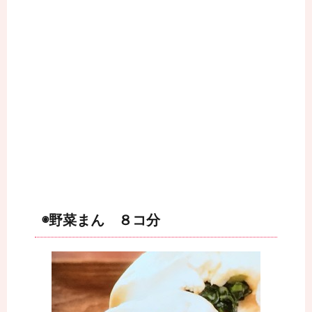
◉野菜まん ８コ分