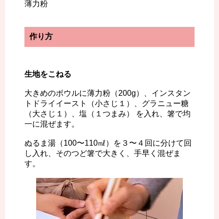
薄力粉
作り方
生地をこねる
大きめのボウルに薄力粉（200g）、インスタン
トドライイースト（小さじ１）、グラニュー糖
（大さじ１）、塩（１つまみ） を入れ、箸で均
一に混ぜます。
ぬるま湯（100〜110㎖）を３〜４回に分けて回
し入れ、そのつど箸で大きく、手早く混ぜま
す。