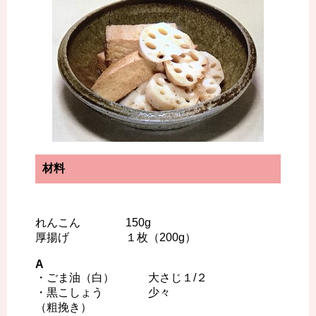
材料
れんこん 150g
厚揚げ １枚（200g）
A
・ごま油（白） 大さじ１/２
・黒こしょう 少々
（粗挽き）