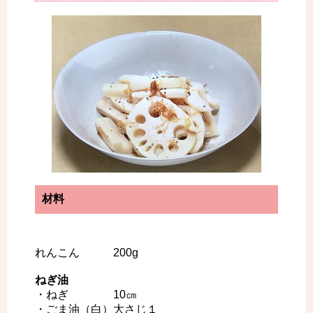
材料
れんこん 200g
ねぎ油
・ねぎ 10㎝
・ごま油（白）大さじ１