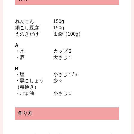
れんこん 150g
絹ごし豆腐 150g
えのきだけ １袋（100g）
A
・水 カップ２
・酒 大さじ１
B
・塩 小さじ１/３
・黒こしょう 少々
（粗挽き）
・ごま油 小さじ１
作り方