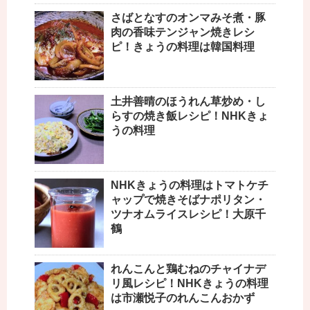
さばとなすのオンマみそ煮・豚
肉の香味テンジャン焼きレシ
ピ！きょうの料理は韓国料理
土井善晴のほうれん草炒め・し
らすの焼き飯レシピ！NHKきょ
うの料理
NHKきょうの料理はトマトケチ
ャップで焼きそばナポリタン・
ツナオムライスレシピ！大原千
鶴
れんこんと鶏むねのチャイナデ
リ風レシピ！NHKきょうの料理
は市瀬悦子のれんこんおかず