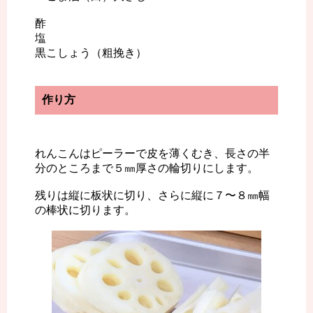
酢
塩
黒こしょう（粗挽き）
作り方
れんこんはピーラーで皮を薄くむき、長さの半
分のところまで５㎜厚さの輪切りにします。
残りは縦に板状に切り、さらに縦に７〜８㎜幅
の棒状に切ります。