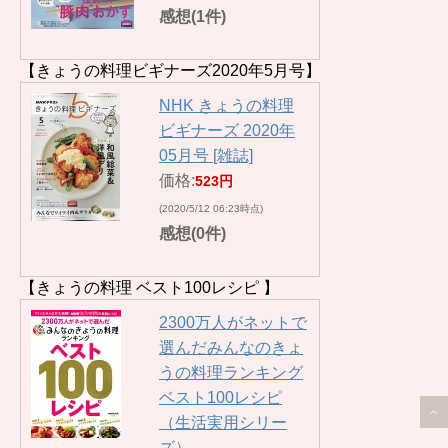
感想(1件)
【きょうの料理ビギナーズ2020年5月号】
NHK きょうの料理
ビギナーズ 2020年
05月号 [雑誌]
価格:
523円
(2020/5/12 06:23時点)
感想(0件)
【きょうの料理 ベスト100レシピ 】
2300万人がネットで
選んだみんなのきょ
うの料理ランキング
ベスト100レシピ
（生活実用シリー
ズ）