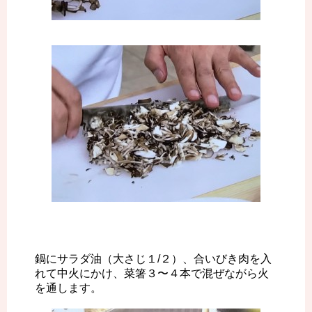
鍋にサラダ油（大さじ１/２）、合いびき肉を入
れて中火にかけ、菜箸３〜４本で混ぜながら火
を通します。