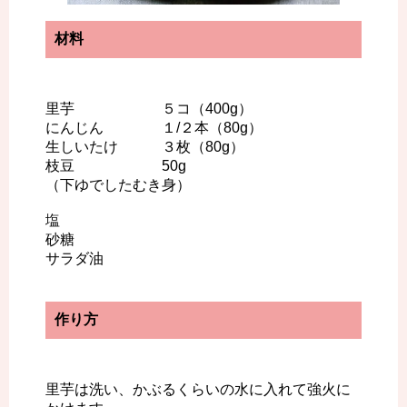
材料
里芋 ５コ（400g）
にんじん １/２本（80g）
生しいたけ ３枚（80g）
枝豆 50g
（下ゆでしたむき身）
塩
砂糖
サラダ油
作り方
里芋は洗い、かぶるくらいの水に入れて強火に