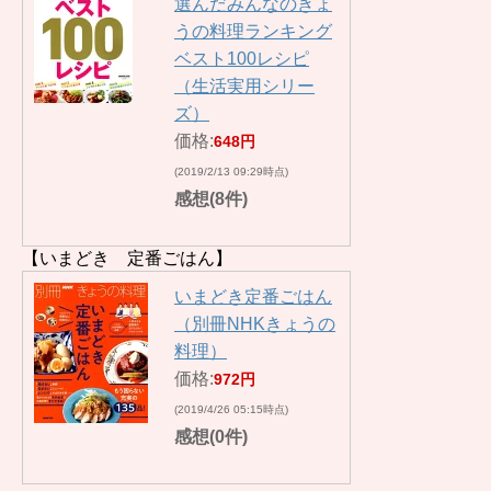
選んだみんなのきょ
うの料理ランキング
ベスト100レシピ
（生活実用シリー
ズ）
価格:
648円
(2019/2/13 09:29時点)
感想(8件)
【いまどき 定番ごはん】
いまどき定番ごはん
（別冊NHKきょうの
料理）
価格:
972円
(2019/4/26 05:15時点)
感想(0件)