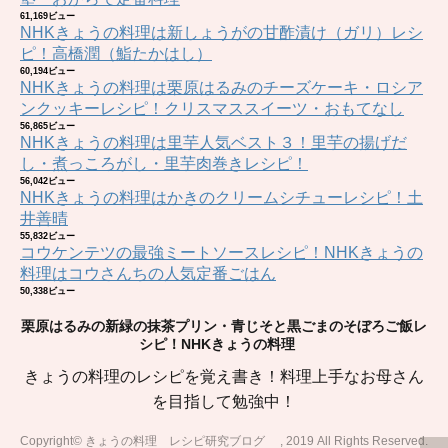
61,169ビュー
NHKきょうの料理は新しょうがの甘酢漬け（ガリ）レシ
ピ！高橋潤（鮨たかはし）
60,194ビュー
NHKきょうの料理は栗原はるみのチーズケーキ・ロシア
ンクッキーレシピ！クリスマススイーツ・おもてなし
56,865ビュー
NHKきょうの料理は里芋人気ベスト３！里芋の揚げだ
し・煮っころがし・里芋肉巻きレシピ！
56,042ビュー
NHKきょうの料理はかきのクリームシチューレシピ！土
井善晴
55,832ビュー
コウケンテツの最強ミートソースレシピ！NHKきょうの
料理はコウさんちの人気定番ごはん
50,338ビュー
栗原はるみの新緑の抹茶プリン・青じそと黒ごまのそぼろご飯レ
シピ！NHKきょうの料理
きょうの料理のレシピを覚え書き！料理上手なお母さん
を目指して勉強中！
Copyright© きょうの料理 レシピ研究ブログ , 2019 All Rights Reserved.