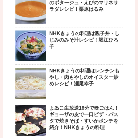
のポタージュ・えびのマリネサ
ラダレシピ！栗原はるみ
NHKきょうの料理は親子丼・し
じみのみそ汁レシピ！堀江ひろ
子
NHKきょうの料理はレンチンも
やし・肉もやしのオイスター炒
めレシピ！瀬尾幸子
よゐこ生放送18分で晩ごはん！
ギョーザの皮で一口ピザ・パス
タで焼きそば・すいかポンチを
紹介！NHKきょうの料理