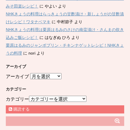
みそ田楽レシピ！
に
やよい
より
NHKきょうの料理はらっきょうの甘酢漬け・新しょうがの甘酢漬
けレシピ！ワタナベマキ
に
中村節子
より
NHKきょうの料理は栗原はるみのさけの南蛮漬け・さんまの炊き
込みご飯レシピ！
に
はなぎぬ ひろ
より
栗原はるみのジャンボプリン・チキンナゲットレシピ！NHKきょ
うの料理
に
nori
より
アーカイブ
アーカイブ
カテゴリー
カテゴリー
購読する