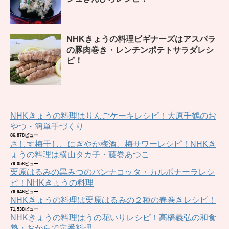
NHKきょうの料理ビギナーズはアスパラ
の豚肉巻き・レンチンポテトサラダレシ
ピ！
NHKきょうの料理はりんごケーキレシピ！大原千鶴のお
やつ・簡単手づくり
86,878ビュー
さしす梅干し、にぎやか梅酒、梅サワーレシピ！NHKき
ょうの料理は横山タカ子・藤巻あつこ
79,058ビュー
栗原はるみの黒みつのパンナコッタ・カルボナーラレシ
ピ！NHKきょうの料理
76,946ビュー
NHKきょうの料理は栗原はるみの２種の春巻きレシピ！
71,538ビュー
NHKきょうの料理はうの花いりレシピ！高橋義弘の和食
塾・おからで定番料理