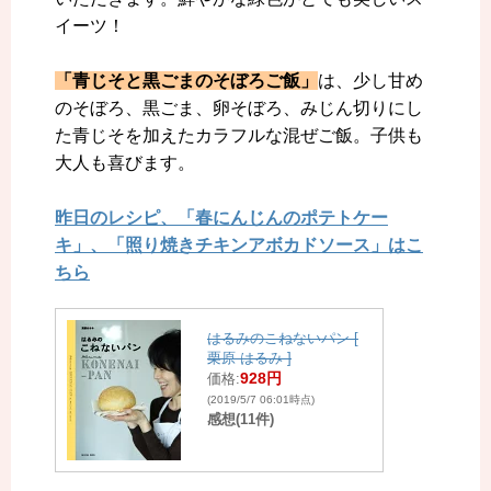
イーツ！
「青じそと黒ごまのそぼろご飯」
は、少し甘め
のそぼろ、黒ごま、卵そぼろ、みじん切りにし
た青じそを加えたカラフルな混ぜご飯。子供も
大人も喜びます。
昨日のレシピ、「春にんじんのポテトケー
キ」、「照り焼きチキンアボカドソース」はこ
ちら
はるみのこねないパン [
栗原 はるみ ]
928円
価格:
(2019/5/7 06:01時点)
感想(11件)