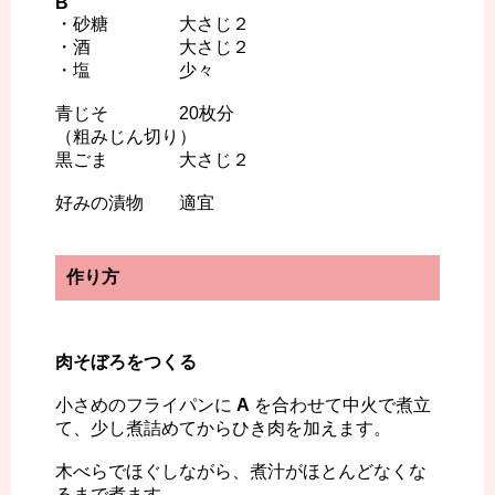
B
・砂糖 大さじ２
・酒 大さじ２
・塩 少々
青じそ 20枚分
（粗みじん切り）
黒ごま 大さじ２
好みの漬物 適宜
作り方
肉そぼろをつくる
小さめのフライパンに
A
を合わせて中火で煮立
て、少し煮詰めてからひき肉を加えます。
木べらでほぐしながら、煮汁がほとんどなくな
るまで煮ます。