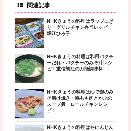
関連記事
NHKきょうの料理はラップにぎ
り・グリルチキン弁当レシピ！
堀江ひろ子
NHKきょうの料理は和風パクチ
ーだれ・パクチーのみそ汁レシ
ピ！重信初江の万能調味料
NHKきょうの料理はゆで鶏のみ
そ漬け焼き・鶏もも肉とかぶの
スープ煮・ロールチキンレシ
ピ！
NHKきょうの料理は冬にんじん