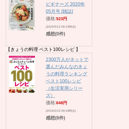
ビギナーズ 2020年
05月号 [雑誌]
価格:
523円
(2020/5/12 06:23時点)
感想(0件)
【きょうの料理 ベスト100レシピ 】
2300万人がネットで
選んだみんなのきょ
うの料理ランキング
ベスト100レシピ
（生活実用シリー
ズ）
価格:
648円
(2019/2/13 09:29時点)
感想(8件)