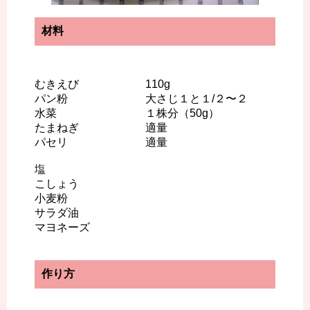
材料
むきえび 110g
パン粉 大さじ１と１/２〜２
水菜 １株分（50g）
たまねぎ 適量
パセリ 適量
塩
こしょう
小麦粉
サラダ油
マヨネーズ
作り方