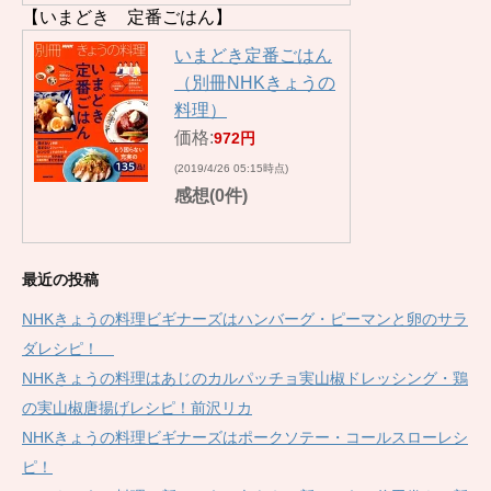
【いまどき 定番ごはん】
いまどき定番ごはん
（別冊NHKきょうの
料理）
価格:
972円
(2019/4/26 05:15時点)
感想(0件)
最近の投稿
NHKきょうの料理ビギナーズはハンバーグ・ピーマンと卵のサラ
ダレシピ！
NHKきょうの料理はあじのカルパッチョ実山椒ドレッシング・鶏
の実山椒唐揚げレシピ！前沢リカ
NHKきょうの料理ビギナーズはポークソテー・コールスローレシ
ピ！