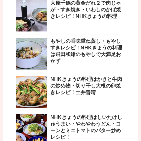
大原千鶴の黄金だれ２で肉じゃ
が・すき焼き・いわしのかば焼
きレシピ！NHKきょうの料理
もやしの香味重ね蒸し・もやし
すきレシピ！NHKきょうの料理
は飛田和緒のもやしで大満足お
かず
NHKきょうの料理はかきと牛肉
の炒め物・切り干し大根の卵焼
きレシピ！土井善晴
NHKきょうの料理はしいたけし
ゅうまい・やわやわうどん・コ
ーンとミニトマトのバター炒め
レシピ！