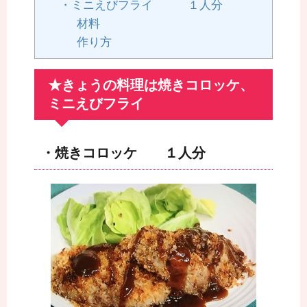
・ミニえびフライ １人分
材料
作り方
★きょうの料理は焼きコロッケ、
ミニえびフライ
・焼きコロッケ １人分