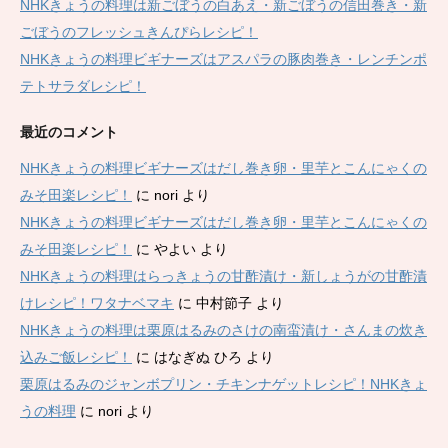
NHKきょうの料理は新ごぼうの白あえ・新ごぼうの信田巻き・新
ごぼうのフレッシュきんぴらレシピ！
NHKきょうの料理ビギナーズはアスパラの豚肉巻き・レンチンポ
テトサラダレシピ！
最近のコメント
NHKきょうの料理ビギナーズはだし巻き卵・里芋とこんにゃくの
みそ田楽レシピ！
に
nori
より
NHKきょうの料理ビギナーズはだし巻き卵・里芋とこんにゃくの
みそ田楽レシピ！
に
やよい
より
NHKきょうの料理はらっきょうの甘酢漬け・新しょうがの甘酢漬
けレシピ！ワタナベマキ
に
中村節子
より
NHKきょうの料理は栗原はるみのさけの南蛮漬け・さんまの炊き
込みご飯レシピ！
に
はなぎぬ ひろ
より
栗原はるみのジャンボプリン・チキンナゲットレシピ！NHKきょ
うの料理
に
nori
より