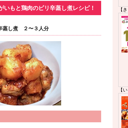
がいもと鶏肉のピリ辛蒸し煮レシピ！
【き
辛蒸し煮 ２〜３人分
【い