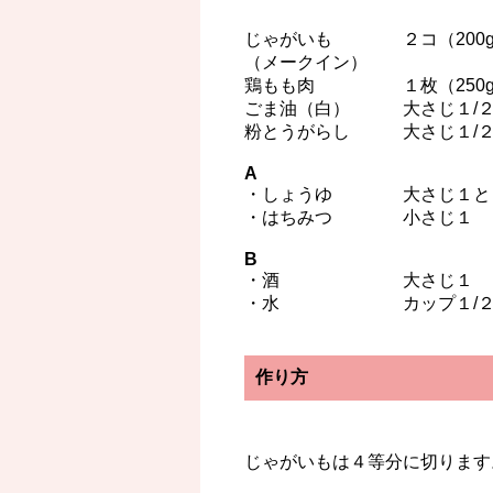
じゃがいも ２コ（200
（メークイン）
鶏もも肉 １枚（250g
ごま油（白） 大さじ１/
粉とうがらし 大さじ１/
A
・しょうゆ 大さじ１と１
・はちみつ 小さじ１
B
・酒 大さじ１
・水 カップ１/
作り方
じゃがいもは４等分に切ります