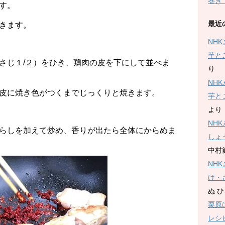
巻き
す。
最近
きます。
NH
芋と
さじ１/２）をひき、鶏肉の皮を下にして並べま
り
NH
皮に焼き色がつくまでじっくりと焼きます。
芋と
より
NH
らしを加えて炒め、香りが出たら全体にからめま
しょ
中村
NH
け・
ぬ 
栗原
レシ