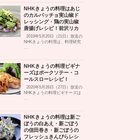
NHKきょうの料理はあじ
のカルパッチョ実山椒ド
レッシング・鶏の実山椒
唐揚げレシピ！前沢リカ
2019年5月20日（21日）放送の
NHKきょうの料理は、料理研究
…
NHKきょうの料理ビギナ
ーズはポークソテー・コ
ールスローレシピ！
2020年5月26日（27日）放送の
NHKきょうの料理ビギナーズは
…
NHKきょうの料理は新ご
ぼうの白あえ・新ごぼう
の信田巻き・新ごぼうの
フレッシュきんぴらレシ