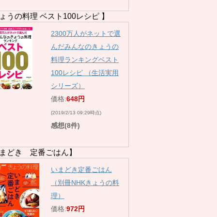
ょうの料理 ベスト100レシピ 】
2300万人がネットで選
んだみんなのきょうの
料理ランキングベスト
100レシピ （生活実用
シリーズ）
価格:
648円
(2019/2/13 09:29時点)
感想(8件)
まどき 定番ごはん】
いまどき定番ごはん
（別冊NHKきょうの料
理）
価格:
972円