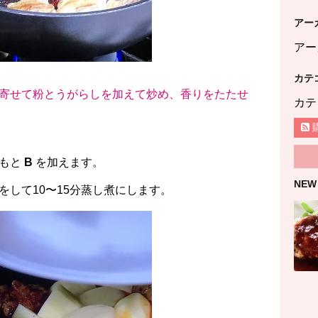
アー
アー
カテ
寄せて粉とうがらしを加えて炒め、香りをたたせ
カテ
いもと
B
を加えます。
NEW
をして10〜15分蒸し煮にします。