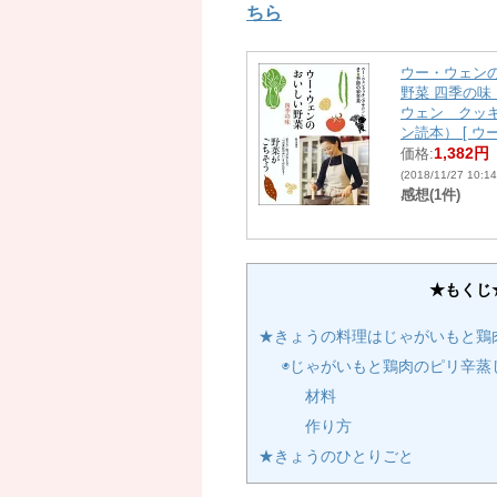
ちら
ウー・ウェン
野菜 四季の味
ウェン クッ
ン読本） [ ウ
1,382円
価格:
(2018/11/27 10:
感想(1件)
★もくじ
★きょうの料理はじゃがいもと鶏
◉じゃがいもと鶏肉のピリ辛蒸
材料
作り方
★きょうのひとりごと