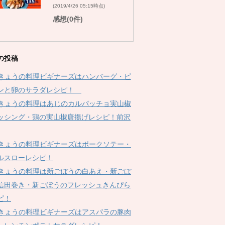
(2019/4/26 05:15時点)
感想(0件)
の投稿
Kきょうの料理ビギナーズはハンバーグ・ピ
ンと卵のサラダレシピ！
Kきょうの料理はあじのカルパッチョ実山椒
ッシング・鶏の実山椒唐揚げレシピ！前沢
Kきょうの料理ビギナーズはポークソテー・
ルスローレシピ！
Kきょうの料理は新ごぼうの白あえ・新ごぼ
信田巻き・新ごぼうのフレッシュきんぴら
ピ！
Kきょうの料理ビギナーズはアスパラの豚肉