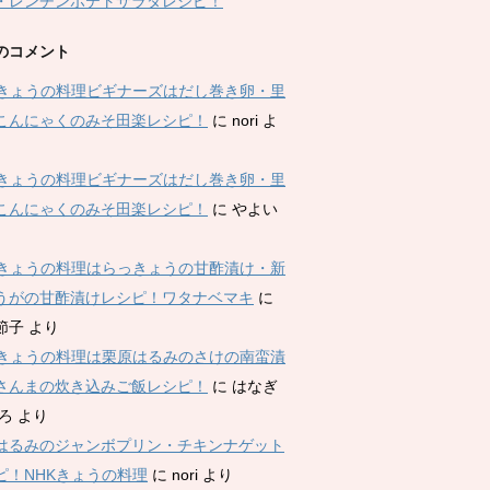
・レンチンポテトサラダレシピ！
のコメント
Kきょうの料理ビギナーズはだし巻き卵・里
こんにゃくのみそ田楽レシピ！
に
nori
よ
Kきょうの料理ビギナーズはだし巻き卵・里
こんにゃくのみそ田楽レシピ！
に
やよい
Kきょうの料理はらっきょうの甘酢漬け・新
うがの甘酢漬けレシピ！ワタナベマキ
に
節子
より
Kきょうの料理は栗原はるみのさけの南蛮漬
さんまの炊き込みご飯レシピ！
に
はなぎ
ひろ
より
はるみのジャンボプリン・チキンナゲット
ピ！NHKきょうの料理
に
nori
より