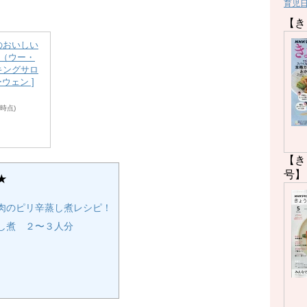
育児
【き
のおいしい
 （ウー・
キングサロ
ーウェン ]
14時点)
【き
号】
★
肉のピリ辛蒸し煮レシピ！
し煮 ２〜３人分