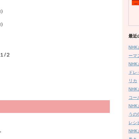
g）
）
２
最近
２
NH
/２
ーマ
NH
ドレ
リカ
２
NH
コー
NH
うの
レシ
。
NH