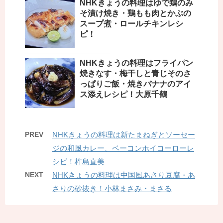
NHKきょうの料理はゆで鶏のみ
そ漬け焼き・鶏もも肉とかぶの
スープ煮・ロールチキンレシ
ピ！
NHKきょうの料理はフライパン
焼きなす・梅干しと青じそのさ
っぱりご飯・焼きバナナのアイ
ス添えレシピ！大原千鶴
PREV
NHKきょうの料理は新たまねぎとソーセー
ジの和風カレー、ベーコンホイコーローレ
シピ！杵島直美
NEXT
NHKきょうの料理は中国風あさり豆腐・あ
さりの砂抜き！小林まさみ・まさる