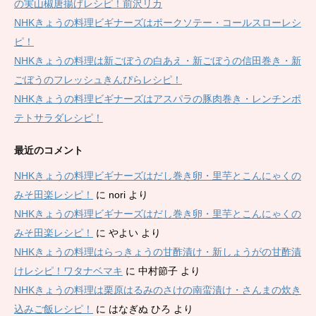
の実山椒唐揚げレシピ！前沢リカ
NHKきょうの料理ビギナーズはポークソテー・コールスローレシ
ピ！
NHKきょうの料理は新ごぼうの白あえ・新ごぼうの信田巻き・新
ごぼうのフレッシュきんぴらレシピ！
NHKきょうの料理ビギナーズはアスパラの豚肉巻き・レンチンポ
テトサラダレシピ！
最近のコメント
NHKきょうの料理ビギナーズはだし巻き卵・里芋とこんにゃくの
みそ田楽レシピ！
に
nori
より
NHKきょうの料理ビギナーズはだし巻き卵・里芋とこんにゃくの
みそ田楽レシピ！
に
やよい
より
NHKきょうの料理はらっきょうの甘酢漬け・新しょうがの甘酢漬
けレシピ！ワタナベマキ
に
中村節子
より
NHKきょうの料理は栗原はるみのさけの南蛮漬け・さんまの炊き
込みご飯レシピ！
に
はなぎぬ ひろ
より