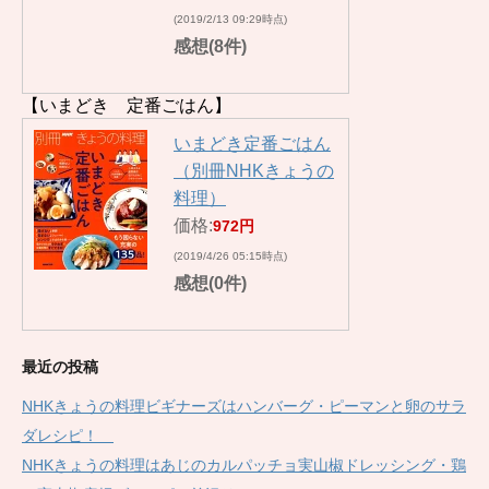
(2019/2/13 09:29時点)
感想(8件)
【いまどき 定番ごはん】
いまどき定番ごはん
（別冊NHKきょうの
料理）
価格:
972円
(2019/4/26 05:15時点)
感想(0件)
最近の投稿
NHKきょうの料理ビギナーズはハンバーグ・ピーマンと卵のサラ
ダレシピ！
NHKきょうの料理はあじのカルパッチョ実山椒ドレッシング・鶏