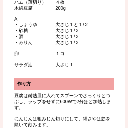
ハム（薄切り） ４枚
木綿豆腐 200g
A
・しょうゆ 大さじ１と１/２
・砂糖 大さじ１/２
・酒 大さじ１/２
・みりん 大さじ１/２
卵 １コ
サラダ油 大さじ１
作り方
豆腐は耐熱皿に入れてスプーンでざっくりとつ
ぶし、ラップをせずに600Wで2分ほど加熱しま
す。
にんじんは粗みじん切りにして、絹さやは筋を
除いて刻みます。