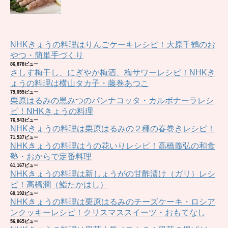
NHKきょうの料理はりんごケーキレシピ！大原千鶴のお
やつ・簡単手づくり
86,878ビュー
さしす梅干し、にぎやか梅酒、梅サワーレシピ！NHKき
ょうの料理は横山タカ子・藤巻あつこ
79,055ビュー
栗原はるみの黒みつのパンナコッタ・カルボナーラレシ
ピ！NHKきょうの料理
76,943ビュー
NHKきょうの料理は栗原はるみの２種の春巻きレシピ！
71,537ビュー
NHKきょうの料理はうの花いりレシピ！高橋義弘の和食
塾・おからで定番料理
61,167ビュー
NHKきょうの料理は新しょうがの甘酢漬け（ガリ）レシ
ピ！高橋潤（鮨たかはし）
60,192ビュー
NHKきょうの料理は栗原はるみのチーズケーキ・ロシア
ンクッキーレシピ！クリスマススイーツ・おもてなし
56,865ビュー