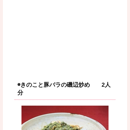
◉きのこと豚バラの磯辺炒め 2人
分