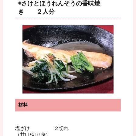
◉さけとほうれんそうの香味焼
き ２人分
材料
塩ざけ ２切れ
（甘口/切り身）