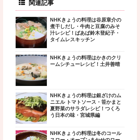
関連記事
NHKきょうの料理は谷原章介の
煮干しだし・牛肉と豆腐のみそ
汁レシピ！ばあば鈴木登紀子・
タイムレスキッチン
NHKきょうの料理はかきのクリ
ームシチューレシピ！土井善晴
NHKきょうの料理は銀ざけのム
ニエル トマトソース・笹かまと
夏野菜のサラダレシピ！つくろ
う日本の味・宮城県編
NHKきょうの料理は冬のコール
スロー・オーブンまかせのロー