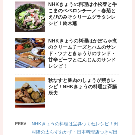
NHKきょうの料理は小松菜と牛
こまのペペロンチーノ・春菊と
えびのみそクリームグラタンレ
シピ！鈴木薫
NHKきょうの料理はかぼちゃ煮
のクリームチーズとハムのサン
ド・ツナときゅうりのサンド・
甘辛ビーフとにんじんのサンド
レシピ！
秋なすと豚肉のしょうが焼きレ
シピ！NHKきょうの料理は斉藤
辰夫
PREV
NHKきょうの料理は宝具つくねレシピ！田
村隆の太らずおかず・日本料理店つきぢ田