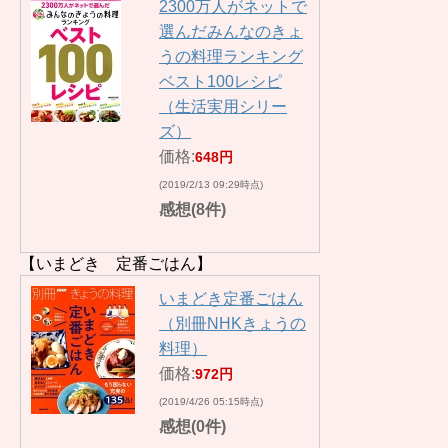
2300万人がネットで
選んだみんなのきょ
うの料理ランキング
ベスト100レシピ
（生活実用シリー
ズ）
価格:
648円
(2019/2/13 09:29時点)
感想(8件)
【いまどき 定番ごはん】
いまどき定番ごはん
（別冊NHKきょうの
料理）
価格:
972円
(2019/4/26 05:15時点)
感想(0件)