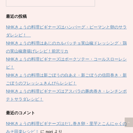
最近の投稿
NHKきょうの料理ビギナーズはハンバーグ・ピーマンと卵のサラ
ダレシピ！
NHKきょうの料理はあじのカルパッチョ実山椒ドレッシング・鶏
の実山椒唐揚げレシピ！前沢リカ
NHKきょうの料理ビギナーズはポークソテー・コールスローレシ
ピ！
NHKきょうの料理は新ごぼうの白あえ・新ごぼうの信田巻き・新
ごぼうのフレッシュきんぴらレシピ！
NHKきょうの料理ビギナーズはアスパラの豚肉巻き・レンチンポ
テトサラダレシピ！
最近のコメント
NHKきょうの料理ビギナーズはだし巻き卵・里芋とこんにゃくの
みそ田楽レシピ！
に
nori
より