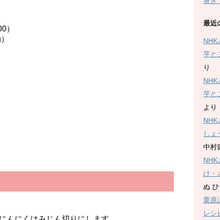
巻き
最近
0）
）
NH
芋と
り
NH
芋と
より
NH
しょ
中村
NH
け・
ぬ 
栗原
レシ
にんにくはみじん切りにします。