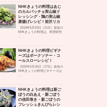
NHKきょうの料理はあじ
のカルパッチョ実山椒ド
レッシング・鶏の実山椒
唐揚げレシピ！前沢リカ
2019年5月20日（21日）放送の
NHKきょうの料理は、料理研究
…
NHKきょうの料理ビギナ
ーズはポークソテー・コ
ールスローレシピ！
2020年5月26日（27日）放送の
NHKきょうの料理ビギナーズは
…
NHKきょうの料理は新ご
ぼうの白あえ・新ごぼう
の信田巻き・新ごぼうの
フレッシュきんぴらレシ