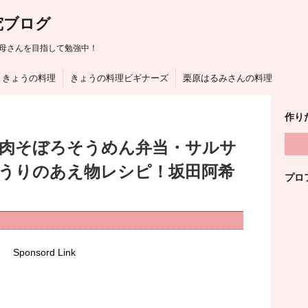
究ブログ
母さんを目指して勉強中！
きょうの料理
きょうの料理ビギナーズ
栗原はるみさんの料理
作り
は肉そぼろそうめん弁当・サルサ
うりのあえ物レシピ！坂田阿希
プロ
Sponsord Link