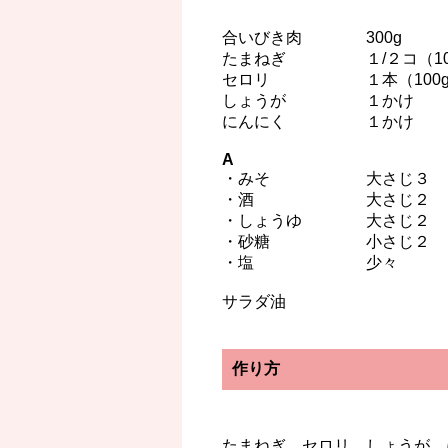
合いびき肉 300g
たまねぎ １/２コ（10
セロリ １本（100g
しょうが １かけ
にんにく １かけ
A
・みそ 大さじ３
・酒 大さじ２
・しょうゆ 大さじ２
・砂糖 小さじ２
・塩 少々
サラダ油
作り方
たまねぎ、セロリ、しょうが、