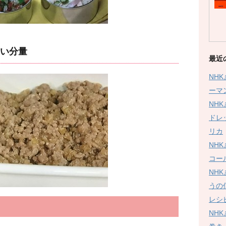
い分量
最近
NH
ーマ
NH
ドレ
リカ
NH
コー
NH
うの
レシ
NH