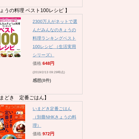
ょうの料理 ベスト100レシピ 】
2300万人がネットで選
んだみんなのきょうの
料理ランキングベスト
100レシピ （生活実用
シリーズ）
価格:
648円
(2019/2/13 09:29時点)
感想(8件)
まどき 定番ごはん】
いまどき定番ごはん
（別冊NHKきょうの料
理）
価格:
972円