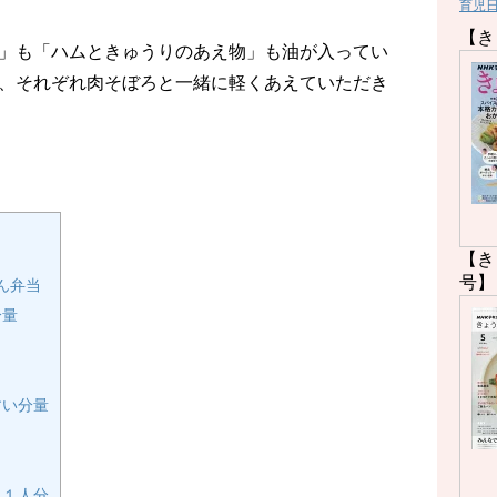
育児
【き
」も「ハムときゅうりのあえ物」も油が入ってい
、それぞれ肉そぼろと一緒に軽くあえていただき
【き
号】
ん弁当
分量
い分量
１人分