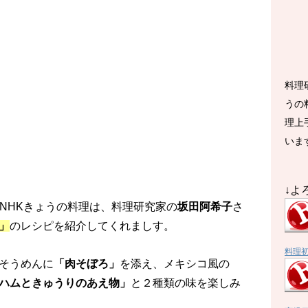
料理
うの
理上
いま
↓よ
送のNHKきょうの料理は、料理研究家の
坂田阿希子
さ
」
のレシピを紹介してくれましす。
料理
そうめんに
「肉そ
ぼろ」
を添え、メキシコ風の
ハムときゅうりのあえ物」
と２種類の味を楽しみ