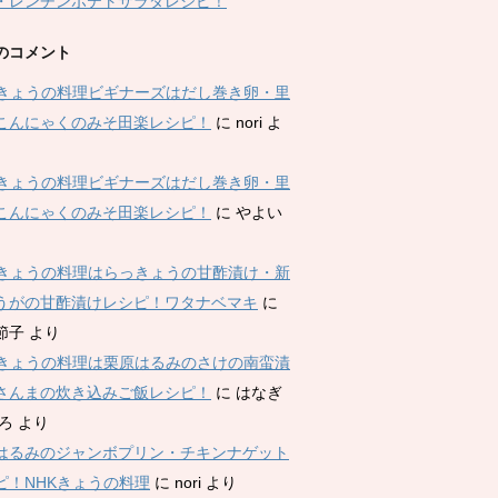
・レンチンポテトサラダレシピ！
のコメント
Kきょうの料理ビギナーズはだし巻き卵・里
こんにゃくのみそ田楽レシピ！
に
nori
よ
Kきょうの料理ビギナーズはだし巻き卵・里
こんにゃくのみそ田楽レシピ！
に
やよい
Kきょうの料理はらっきょうの甘酢漬け・新
うがの甘酢漬けレシピ！ワタナベマキ
に
節子
より
Kきょうの料理は栗原はるみのさけの南蛮漬
さんまの炊き込みご飯レシピ！
に
はなぎ
ひろ
より
はるみのジャンボプリン・チキンナゲット
ピ！NHKきょうの料理
に
nori
より