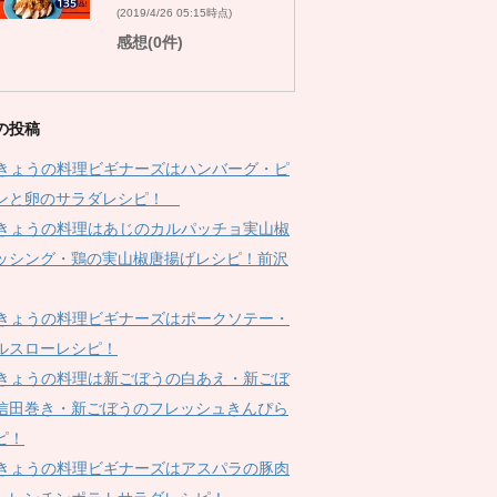
(2019/4/26 05:15時点)
感想(0件)
の投稿
Kきょうの料理ビギナーズはハンバーグ・ピ
ンと卵のサラダレシピ！
Kきょうの料理はあじのカルパッチョ実山椒
ッシング・鶏の実山椒唐揚げレシピ！前沢
Kきょうの料理ビギナーズはポークソテー・
ルスローレシピ！
Kきょうの料理は新ごぼうの白あえ・新ごぼ
信田巻き・新ごぼうのフレッシュきんぴら
ピ！
Kきょうの料理ビギナーズはアスパラの豚肉