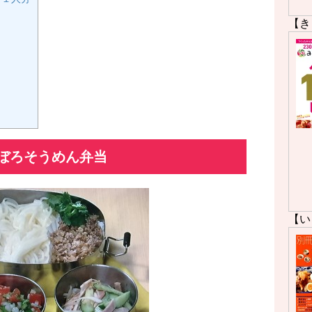
【き
ぼろそうめん弁当
【い