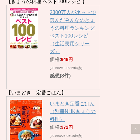
【きょうの料理 ベスト100レシピ 】
2300万人がネットで
選んだみんなのきょ
うの料理ランキング
ベスト100レシピ
（生活実用シリー
ズ）
価格:
648円
(2019/2/13 09:29時点)
感想(8件)
【いまどき 定番ごはん】
いまどき定番ごはん
（別冊NHKきょうの
料理）
価格:
972円
(2019/4/26 05:15時点)