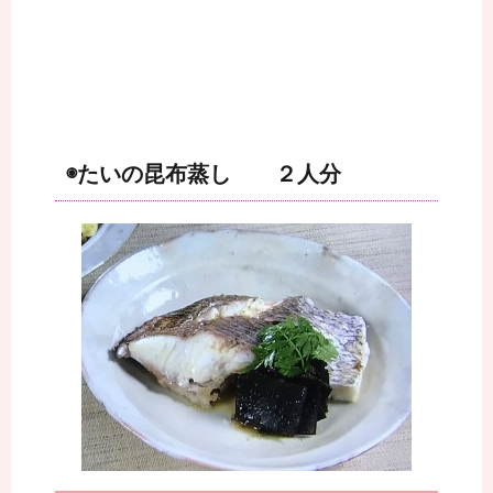
◉たいの昆布蒸し ２人分