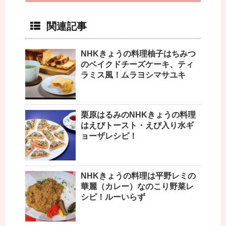
関連記事
NHKきょうの料理柚子はちみつ
のベイクドチーズケーキ、ティ
ラミス風！ムラヨシマサユキ
栗原はるみのNHKきょうの料理
はえびトースト・えび入り水ギ
ョーザレシピ！
NHKきょうの料理は平野レミの
華麗（カレー）なのこり野菜レ
シピ！ルーいらず