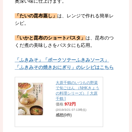
奥深い味に仕上げます。
「たいの昆布蒸し」
は、レンジで作れる簡単レ
シピ。
「いかと昆布のショートパスタ」
は、昆布のつ
くだ煮の美味しさをパスタにも応用。
「ふきみそ」「ポークソテーふきみソース」
「ふきみその焼きおにぎり」のレシピはこちら
大原千鶴のいつもの野菜
で旬ごはん （NHKきょう
の料理シリーズ） [ 大原
千鶴 ]
972円
価格:
(2019/3/21 07:13時点)
感想(0件)