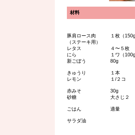
材料
豚肩ロース肉 １枚（150
（ステーキ用）
レタス ４〜５枚
にら １ワ（100g
新ごぼう 80g
きゅうり １本
レモン １/２コ
赤みそ 30g
砂糖 大さじ２
ごはん 適量
サラダ油