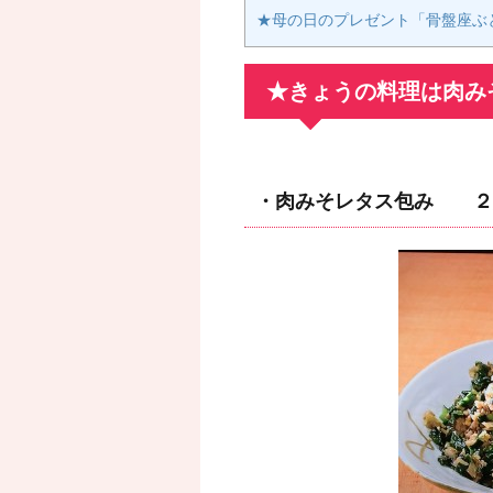
★母の日のプレゼント「骨盤座ぶ
★きょうの料理は肉み
・肉みそレタス包み ２