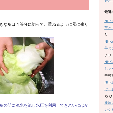
巻き
最近
NH
きな葉は４等分に切って、重ねるように器に盛り
芋と
り
NH
芋と
より
NH
しょ
中村
NH
け・
ぬ 
栗原
葉の間に流水を流し水圧を利用してきれいにはが
レシ