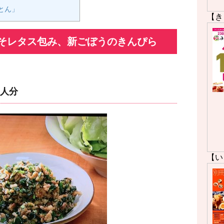
とん」
【き
そレタス包み、新ごぼうのきんぴら
人分
【い