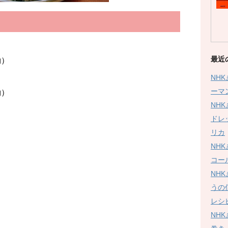
最近
g）
NH
ーマ
）
NH
ドレ
リカ
NH
コー
NH
うの
レシ
NH