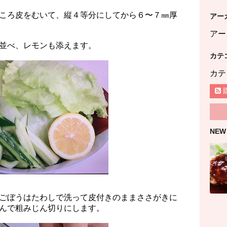
ころ皮をむいて、縦４等分にしてから６〜７㎜厚
アー
アー
並べ、レモンも添えます。
カテ
カテ
NEW
ごぼうはたわしで洗って皮付きのままささがきに
んで粗みじん切りにします。