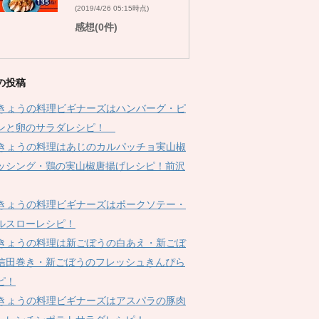
(2019/4/26 05:15時点)
感想(0件)
の投稿
Kきょうの料理ビギナーズはハンバーグ・ピ
ンと卵のサラダレシピ！
Kきょうの料理はあじのカルパッチョ実山椒
ッシング・鶏の実山椒唐揚げレシピ！前沢
Kきょうの料理ビギナーズはポークソテー・
ルスローレシピ！
Kきょうの料理は新ごぼうの白あえ・新ごぼ
信田巻き・新ごぼうのフレッシュきんぴら
ピ！
Kきょうの料理ビギナーズはアスパラの豚肉