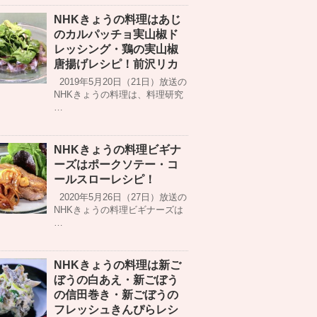
NHKきょうの料理はあじ
のカルパッチョ実山椒ド
レッシング・鶏の実山椒
唐揚げレシピ！前沢リカ
2019年5月20日（21日）放送の
NHKきょうの料理は、料理研究
…
NHKきょうの料理ビギナ
ーズはポークソテー・コ
ールスローレシピ！
2020年5月26日（27日）放送の
NHKきょうの料理ビギナーズは
…
NHKきょうの料理は新ご
ぼうの白あえ・新ごぼう
の信田巻き・新ごぼうの
フレッシュきんぴらレシ