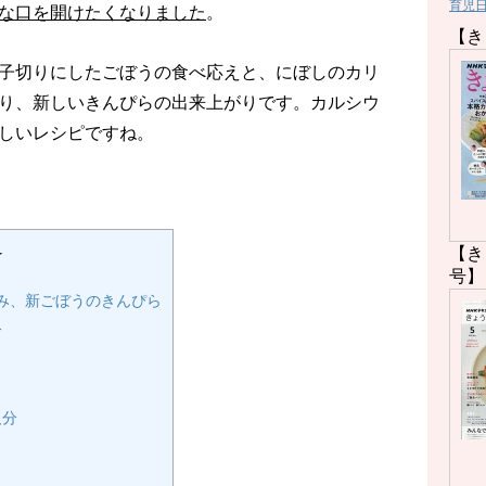
育児
な口を開けたくなりました
。
【き
子切りにしたごぼうの食べ応えと、にぼしのカリ
り、新しいきんぴらの出来上がりです。カルシウ
しいレシピですね。
【き
★
号】
み、新ごぼうのきんぴら
分
人分