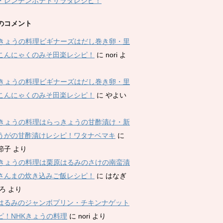
・レンチンポテトサラダレシピ！
のコメント
Kきょうの料理ビギナーズはだし巻き卵・里
こんにゃくのみそ田楽レシピ！
に
nori
よ
Kきょうの料理ビギナーズはだし巻き卵・里
こんにゃくのみそ田楽レシピ！
に
やよい
Kきょうの料理はらっきょうの甘酢漬け・新
うがの甘酢漬けレシピ！ワタナベマキ
に
節子
より
Kきょうの料理は栗原はるみのさけの南蛮漬
さんまの炊き込みご飯レシピ！
に
はなぎ
ひろ
より
はるみのジャンボプリン・チキンナゲット
ピ！NHKきょうの料理
に
nori
より