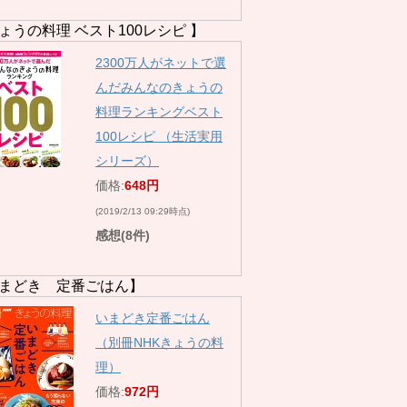
ょうの料理 ベスト100レシピ 】
2300万人がネットで選
んだみんなのきょうの
料理ランキングベスト
100レシピ （生活実用
シリーズ）
価格:
648円
(2019/2/13 09:29時点)
感想(8件)
まどき 定番ごはん】
いまどき定番ごはん
（別冊NHKきょうの料
理）
価格:
972円