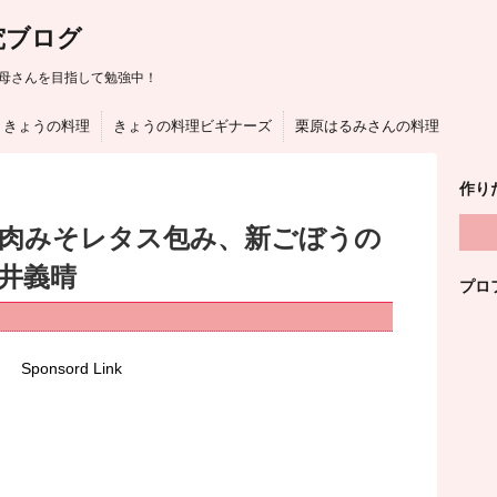
究ブログ
母さんを目指して勉強中！
きょうの料理
きょうの料理ビギナーズ
栗原はるみさんの料理
作り
は肉みそレタス包み、新ごぼうの
井義晴
プロ
Sponsord Link