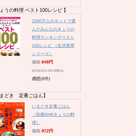
ょうの料理 ベスト100レシピ 】
2300万人がネットで選
んだみんなのきょうの
料理ランキングベスト
100レシピ （生活実用
シリーズ）
価格:
648円
(2019/2/13 09:29時点)
感想(8件)
まどき 定番ごはん】
いまどき定番ごはん
（別冊NHKきょうの料
理）
価格:
972円