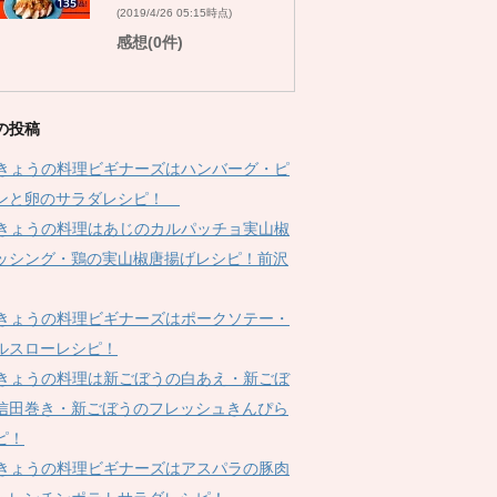
(2019/4/26 05:15時点)
感想(0件)
の投稿
Kきょうの料理ビギナーズはハンバーグ・ピ
ンと卵のサラダレシピ！
Kきょうの料理はあじのカルパッチョ実山椒
ッシング・鶏の実山椒唐揚げレシピ！前沢
Kきょうの料理ビギナーズはポークソテー・
ルスローレシピ！
Kきょうの料理は新ごぼうの白あえ・新ごぼ
信田巻き・新ごぼうのフレッシュきんぴら
ピ！
Kきょうの料理ビギナーズはアスパラの豚肉