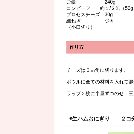
ご飯 240g
コンビーフ 約１/２缶（50g
プロセスチーズ 30g
細ねぎ 少々
（小口切り）
作り方
チーズは５㎜角に切ります。
ボウルに全ての材料を入れて混
ラップ２枚に半量ずつのせ、三
◉生ハムおにぎり ２コ