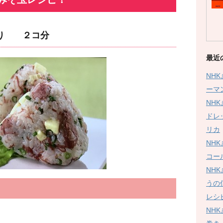
ぎり ２コ分
最近
NH
ーマ
NH
ドレ
リカ
NH
コー
NH
うの
レシ
NH