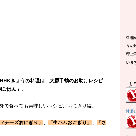
料理
うの
理上
いま
送のNHKきょうの料理は、大原千鶴のお助けレシピ
↓よ
朝ごはん」。
外で食べても美味しいレシピ、おにぎり編。
料理
フチーズおにぎり」
、
「生ハムおにぎり」
、
「さ