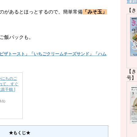
育児
【き
のがあるとほっとするので、簡単常備
「みそ玉」
ご飯パックも。
ピザトースト」「いちごクリームチーズサンド」「ハム
【き
号】
いにちのご
れて、すぐ
大原千鶴 ]
7時点)
★もくじ★