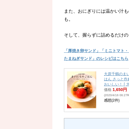
また、おにぎりには温かい汁も
も。
そして、握らずに詰めるだけの
「厚焼き卵サンド」「ミニトマト・
たまねぎサンド」のレシピはこちら
大原千鶴のま
はん さっと作
おいしい！ [ 
1,650円
価格:
(2020/4/16 06:2
感想(2件)