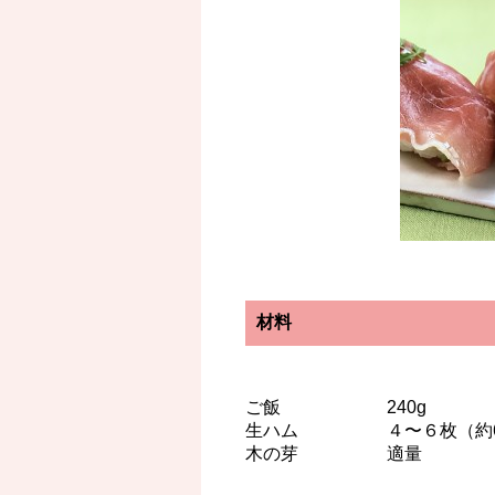
材料
ご飯 240g
生ハム ４〜６枚（約6
木の芽 適量