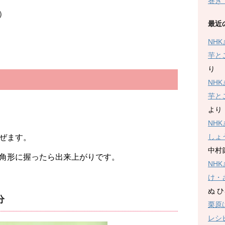
巻き
）
最近
NH
芋と
り
NH
芋と
より
NH
しょ
ぜます。
中村
角形に握ったら出来上がりです。
NH
け・
ぬ 
分
栗原
レシ