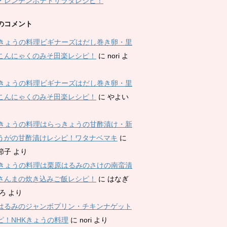
・レンチンポテトサラダレシピ！
のコメント
Kきょうの料理ビギナーズはだし巻き卵・里
こんにゃくのみそ田楽レシピ！
に
nori
よ
Kきょうの料理ビギナーズはだし巻き卵・里
こんにゃくのみそ田楽レシピ！
に
やよい
Kきょうの料理はらっきょうの甘酢漬け・新
うがの甘酢漬けレシピ！ワタナベマキ
に
節子
より
Kきょうの料理は栗原はるみのさけの南蛮漬
さんまの炊き込みご飯レシピ！
に
はなぎ
ひろ
より
はるみのジャンボプリン・チキンナゲット
ピ！NHKきょうの料理
に
nori
より