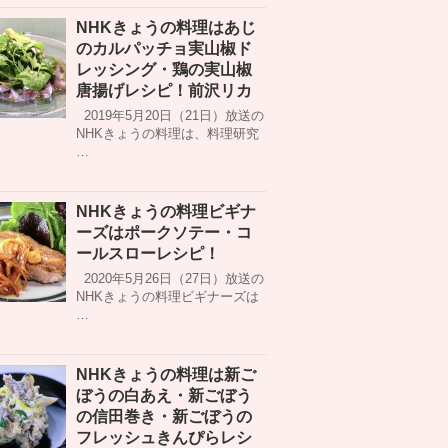
NHKきょうの料理はあじ
のカルパッチョ実山椒ド
レッシング・鶏の実山椒
唐揚げレシピ！前沢リカ
2019年5月20日（21日）放送の
NHKきょうの料理は、料理研究
…
NHKきょうの料理ビギナ
ーズはポークソテー・コ
ールスローレシピ！
2020年5月26日（27日）放送の
NHKきょうの料理ビギナーズは
…
NHKきょうの料理は新ご
ぼうの白あえ・新ごぼう
の信田巻き・新ごぼうの
フレッシュきんぴらレシ