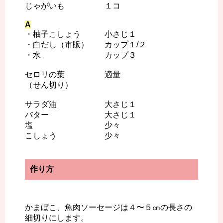
じゃがいも １コ
A
・柚子こしょう 小さじ１
・白だし（市販） カップ１/２
・水 カップ３
セロリの葉 適量
（せん切り）
サラダ油 大さじ１
バター 大さじ１
塩 少々
こしょう 少々
作り方
かまぼこ、魚肉ソーセージは４〜５㎝の長さの
細切りにします。