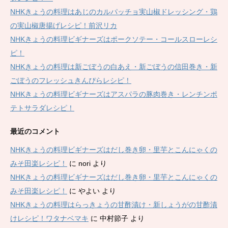
NHKきょうの料理はあじのカルパッチョ実山椒ドレッシング・鶏
の実山椒唐揚げレシピ！前沢リカ
NHKきょうの料理ビギナーズはポークソテー・コールスローレシ
ピ！
NHKきょうの料理は新ごぼうの白あえ・新ごぼうの信田巻き・新
ごぼうのフレッシュきんぴらレシピ！
NHKきょうの料理ビギナーズはアスパラの豚肉巻き・レンチンポ
テトサラダレシピ！
最近のコメント
NHKきょうの料理ビギナーズはだし巻き卵・里芋とこんにゃくの
みそ田楽レシピ！
に
nori
より
NHKきょうの料理ビギナーズはだし巻き卵・里芋とこんにゃくの
みそ田楽レシピ！
に
やよい
より
NHKきょうの料理はらっきょうの甘酢漬け・新しょうがの甘酢漬
けレシピ！ワタナベマキ
に
中村節子
より