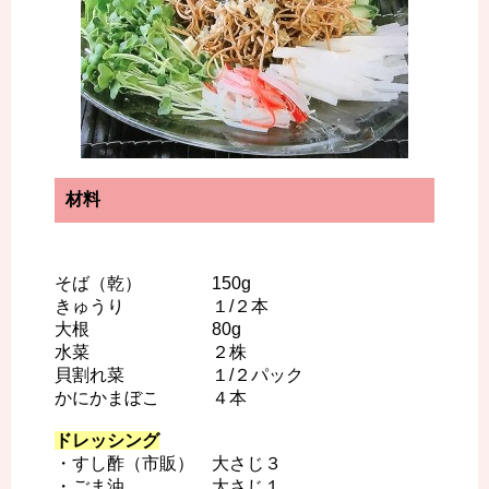
材料
そば（乾） 150g
きゅうり １/２本
大根 80g
水菜 ２株
貝割れ菜 １/２パック
かにかまぼこ ４本
ドレッシング
・すし酢（市販） 大さじ３
・ごま油 大さじ１