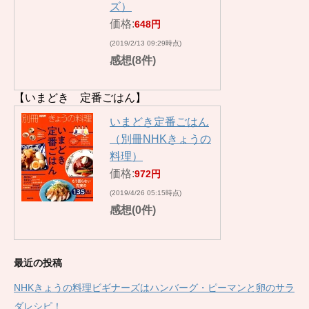
ズ）
価格:
648円
(2019/2/13 09:29時点)
感想(8件)
【いまどき 定番ごはん】
いまどき定番ごはん
（別冊NHKきょうの
料理）
価格:
972円
(2019/4/26 05:15時点)
感想(0件)
最近の投稿
NHKきょうの料理ビギナーズはハンバーグ・ピーマンと卵のサラ
ダレシピ！