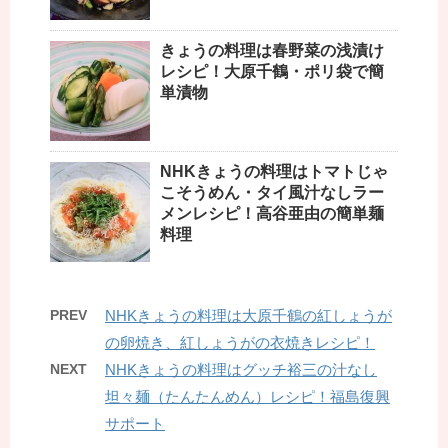
きょうの料理は春野菜の浅漬け
レシピ！大原千鶴・ポリ袋で簡
単漬物
NHKきょうの料理はトマトじゃ
こそうめん・タイ風汁なしラー
メンレシピ！高谷亜由の簡単麺
料理
PREV
NHKきょうの料理は大原千鶴の紅しょうが
の卵焼き、紅しょうがの衣焼きレシピ！
NEXT
NHKきょうの料理はグッチ裕三の汁なし
坦々麺（たんたんめん）レシピ！福島復興
サポート