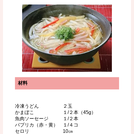
材料
冷凍うどん ２玉
かまぼこ １/２本（45g）
魚肉ソーセージ １/２本
パプリカ（赤・黄） １/４コ
セロリ 10㎝