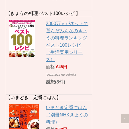
【きょうの料理 ベスト100レシピ 】
2300万人がネットで
選んだみんなのきょ
うの料理ランキング
ベスト100レシピ
（生活実用シリー
ズ）
価格:
648円
(2019/2/13 09:29時点)
感想(8件)
【いまどき 定番ごはん】
いまどき定番ごはん
（別冊NHKきょうの
料理）