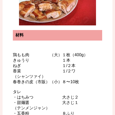
材料
鶏もも肉 （大）１枚（400g）
きゅうり １本
ねぎ １/２本
香菜 １/２ワ
（シャンツァイ）
春巻きの皮（市販）（小）８〜10枚
タレ
・はちみつ 大さじ２
・甜麺醤 大さじ１
（テンメンジャン）
・五香粉 ８ふり