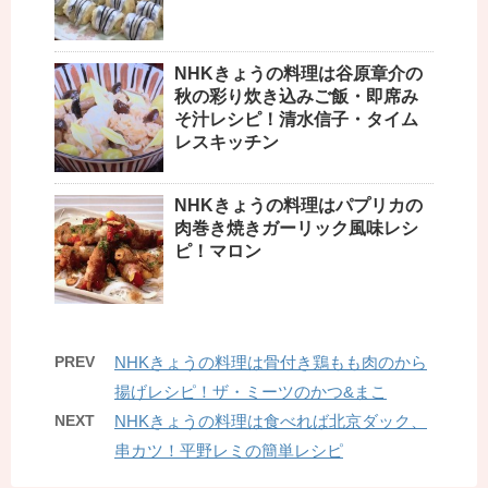
NHKきょうの料理は谷原章介の
秋の彩り炊き込みご飯・即席み
そ汁レシピ！清水信子・タイム
レスキッチン
NHKきょうの料理はパプリカの
肉巻き焼きガーリック風味レシ
ピ！マロン
PREV
NHKきょうの料理は骨付き鶏もも肉のから
揚げレシピ！ザ・ミーツのかつ&まこ
NEXT
NHKきょうの料理は食べれば北京ダック、
串カツ！平野レミの簡単レシピ