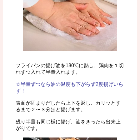
フライパンの揚げ油を180℃に熱し、鶏肉を１切
れずつ入れて半量入れます。
☆半量ずつなら油の温度も下がらず2度揚げいら
ず！
表面が固まりだしたら上下を返し、カリッとす
るまで２〜３分ほど揚げます。
残り半量も同じ様に揚げ、油をきったら出来上
がりです。