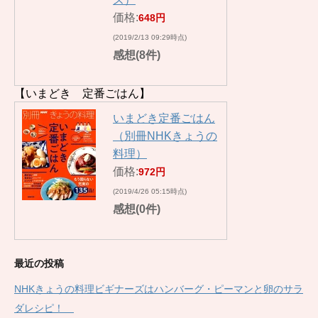
価格:
648円
(2019/2/13 09:29時点)
感想(8件)
【いまどき 定番ごはん】
いまどき定番ごはん
（別冊NHKきょうの
料理）
価格:
972円
(2019/4/26 05:15時点)
感想(0件)
最近の投稿
NHKきょうの料理ビギナーズはハンバーグ・ピーマンと卵のサラ
ダレシピ！