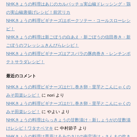
NHKきょうの料理はあじのカルパッチョ実山椒ドレッシング・鶏
の実山椒唐揚げレシピ！前沢リカ
NHKきょうの料理ビギナーズはポークソテー・コールスローレシ
ピ！
NHKきょうの料理は新ごぼうの白あえ・新ごぼうの信田巻き・新
ごぼうのフレッシュきんぴらレシピ！
NHKきょうの料理ビギナーズはアスパラの豚肉巻き・レンチンポ
テトサラダレシピ！
最近のコメント
NHKきょうの料理ビギナーズはだし巻き卵・里芋とこんにゃくの
みそ田楽レシピ！
に
nori
より
NHKきょうの料理ビギナーズはだし巻き卵・里芋とこんにゃくの
みそ田楽レシピ！
に
やよい
より
NHKきょうの料理はらっきょうの甘酢漬け・新しょうがの甘酢漬
けレシピ！ワタナベマキ
に
中村節子
より
NHKきょうの料理は栗原はるみのさけの南蛮漬け・さんまの炊き