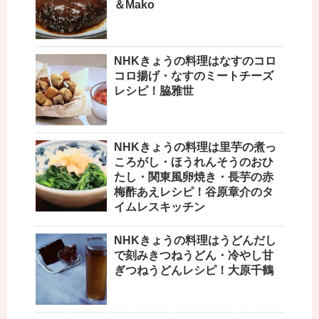
＆Mako
NHKきょうの料理はなすのコロ
コロ揚げ・なすのミートチーズ
レシピ！脇雅世
NHKきょうの料理は里芋の煮っ
ころがし・ほうれんそうのおひ
たし・関東風卵焼き・長芋の赤
梅酢あえレシピ！谷原章介のタ
イムレスキッチン
NHKきょうの料理はうどんだし
で刻みきつねうどん・冷やし甘
ぎつねうどんレシピ！大原千鶴