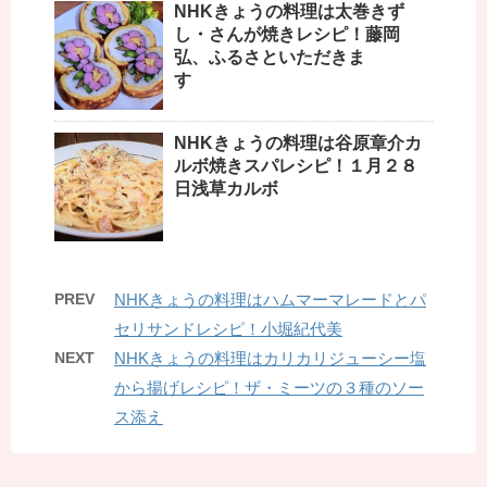
NHKきょうの料理は太巻きず
し・さんが焼きレシピ！藤岡
弘、ふるさといただきま
す
NHKきょうの料理は谷原章介カ
ルボ焼きスパレシピ！１月２８
日浅草カルボ
PREV
NHKきょうの料理はハムマーマレードとパ
セリサンドレシピ！小堀紀代美
NEXT
NHKきょうの料理はカリカリジューシー塩
から揚げレシピ！ザ・ミーツの３種のソー
ス添え