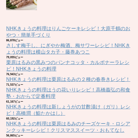
NHKきょうの料理はりんごケーキレシピ！大原千鶴のお
やつ・簡単手づくり
86,878ビュー
さしす梅干し、にぎやか梅酒、梅サワーレシピ！NHKき
ょうの料理は横山タカ子・藤巻あつこ
79,055ビュー
栗原はるみの黒みつのパンナコッタ・カルボナーラレシ
ピ！NHKきょうの料理
76,943ビュー
NHKきょうの料理は栗原はるみの２種の春巻きレシピ！
71,537ビュー
NHKきょうの料理はうの花いりレシピ！高橋義弘の和食
塾・おからで定番料理
61,167ビュー
NHKきょうの料理は新しょうがの甘酢漬け（ガリ）レシ
ピ！高橋潤（鮨たかはし）
60,192ビュー
NHKきょうの料理は栗原はるみのチーズケーキ・ロシア
ンクッキーレシピ！クリスマススイーツ・おもてなし
56,865ビュー