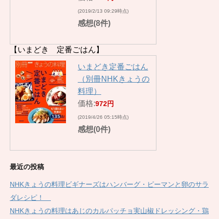
(2019/2/13 09:29時点)
感想(8件)
【いまどき 定番ごはん】
いまどき定番ごはん
（別冊NHKきょうの
料理）
価格:
972円
(2019/4/26 05:15時点)
感想(0件)
最近の投稿
NHKきょうの料理ビギナーズはハンバーグ・ピーマンと卵のサラ
ダレシピ！
NHKきょうの料理はあじのカルパッチョ実山椒ドレッシング・鶏