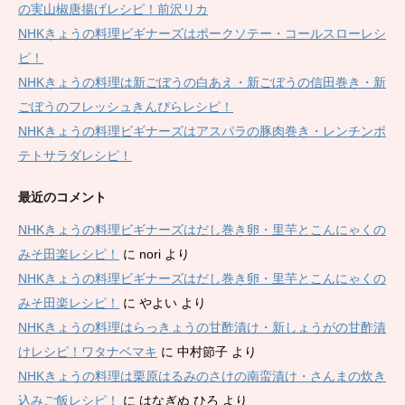
の実山椒唐揚げレシピ！前沢リカ
NHKきょうの料理ビギナーズはポークソテー・コールスローレシ
ピ！
NHKきょうの料理は新ごぼうの白あえ・新ごぼうの信田巻き・新
ごぼうのフレッシュきんぴらレシピ！
NHKきょうの料理ビギナーズはアスパラの豚肉巻き・レンチンポ
テトサラダレシピ！
最近のコメント
NHKきょうの料理ビギナーズはだし巻き卵・里芋とこんにゃくの
みそ田楽レシピ！
に
nori
より
NHKきょうの料理ビギナーズはだし巻き卵・里芋とこんにゃくの
みそ田楽レシピ！
に
やよい
より
NHKきょうの料理はらっきょうの甘酢漬け・新しょうがの甘酢漬
けレシピ！ワタナベマキ
に
中村節子
より
NHKきょうの料理は栗原はるみのさけの南蛮漬け・さんまの炊き
込みご飯レシピ！
に
はなぎぬ ひろ
より