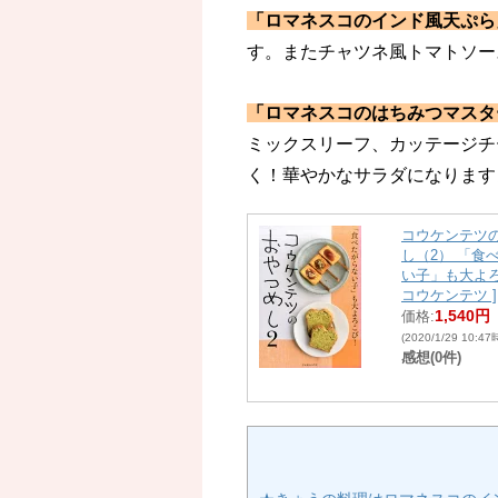
「ロマネスコのインド風天ぷら
す。またチャツネ風トマトソー
「ロマネスコのはちみつマスタ
ミックスリーフ、カッテージチ
く！華やかなサラダになります
コウケンテツ
し（2） 「食
い子」も大よろ
コウケンテツ ]
1,540円
価格:
(2020/1/29 10:4
感想(0件)