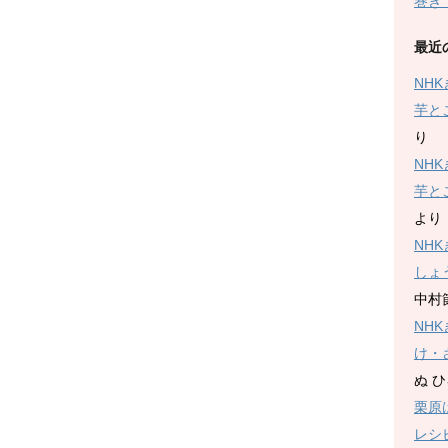
巻き
最近
３
NH
２
芋と
り
NH
芋と
２
より
NH
しょ
中村
NH
け・
ぬ 
栗原
レシ