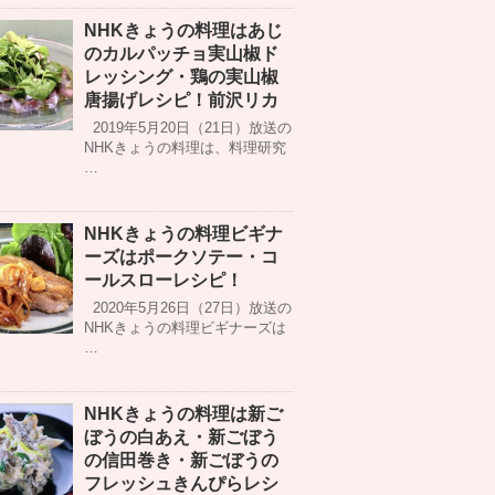
NHKきょうの料理はあじ
のカルパッチョ実山椒ド
レッシング・鶏の実山椒
唐揚げレシピ！前沢リカ
2019年5月20日（21日）放送の
NHKきょうの料理は、料理研究
…
NHKきょうの料理ビギナ
ーズはポークソテー・コ
ールスローレシピ！
2020年5月26日（27日）放送の
NHKきょうの料理ビギナーズは
…
NHKきょうの料理は新ご
ぼうの白あえ・新ごぼう
の信田巻き・新ごぼうの
フレッシュきんぴらレシ