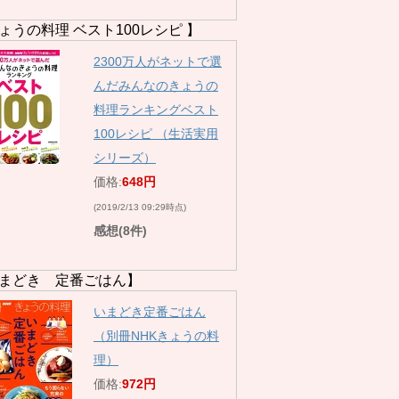
ょうの料理 ベスト100レシピ 】
2300万人がネットで選
んだみんなのきょうの
料理ランキングベスト
100レシピ （生活実用
シリーズ）
価格:
648円
(2019/2/13 09:29時点)
感想(8件)
まどき 定番ごはん】
いまどき定番ごはん
（別冊NHKきょうの料
理）
価格:
972円