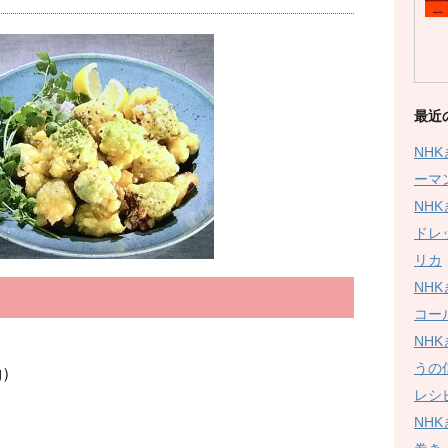
最近
NH
ーマ
NH
ドレ
リカ
NH
コー
NH
うの
g）
レシ
NH
４