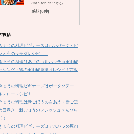
(2019/4/26 05:15時点)
感想(0件)
の投稿
Kきょうの料理ビギナーズはハンバーグ・ピ
ンと卵のサラダレシピ！
Kきょうの料理はあじのカルパッチョ実山椒
ッシング・鶏の実山椒唐揚げレシピ！前沢
Kきょうの料理ビギナーズはポークソテー・
ルスローレシピ！
Kきょうの料理は新ごぼうの白あえ・新ごぼ
信田巻き・新ごぼうのフレッシュきんぴら
ピ！
Kきょうの料理ビギナーズはアスパラの豚肉