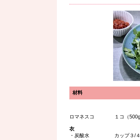
材料
ロマネスコ １コ（500
衣
・炭酸水 カップ３/