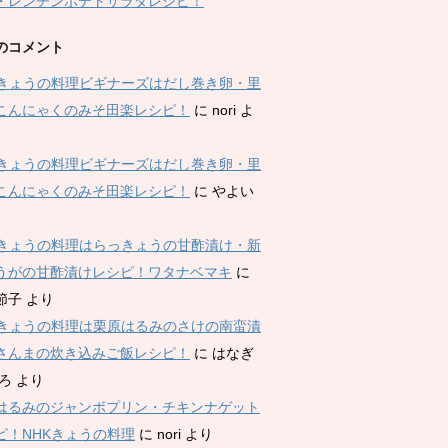
・レンチンポテトサラダレシピ！
のコメント
Kきょうの料理ビギナーズはだし巻き卵・里
こんにゃくのみそ田楽レシピ！
に
nori
よ
Kきょうの料理ビギナーズはだし巻き卵・里
こんにゃくのみそ田楽レシピ！
に
やよい
Kきょうの料理はらっきょうの甘酢漬け・新
うがの甘酢漬けレシピ！ワタナベマキ
に
節子
より
Kきょうの料理は栗原はるみのさけの南蛮漬
さんまの炊き込みご飯レシピ！
に
はなぎ
ひろ
より
はるみのジャンボプリン・チキンナゲット
ピ！NHKきょうの料理
に
nori
より