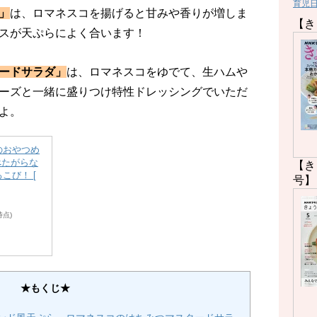
育児
」
は、ロマネスコを揚げると甘みや香りが増しま
【き
スが天ぷらによく合います！
ードサラダ」
は、ロマネスコをゆでて、生ハムや
ーズと一緒に盛りつけ特性ドレッシングでいただ
よ。
のおやつめ
べたがらな
【き
こび！ [
号】
7時点)
★もくじ★