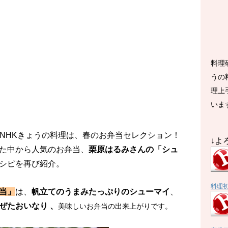
料理
うの
理上
いま
放送のNHKきょうの料理は、春のお弁当セレクション！
↓よ
た中から人気のお弁当、
栗原はるみさんの「シュ
シピを再び紹介。
料理
当」
は、
帆立てのうまみたっぷりの
シューマイ
、
ぜたおいなり 、
美味しいお弁当の出来上がりです。