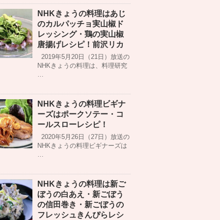
NHKきょうの料理はあじ
のカルパッチョ実山椒ド
レッシング・鶏の実山椒
唐揚げレシピ！前沢リカ
2019年5月20日（21日）放送の
NHKきょうの料理は、料理研究
…
NHKきょうの料理ビギナ
ーズはポークソテー・コ
ールスローレシピ！
2020年5月26日（27日）放送の
NHKきょうの料理ビギナーズは
…
NHKきょうの料理は新ご
ぼうの白あえ・新ごぼう
の信田巻き・新ごぼうの
フレッシュきんぴらレシ