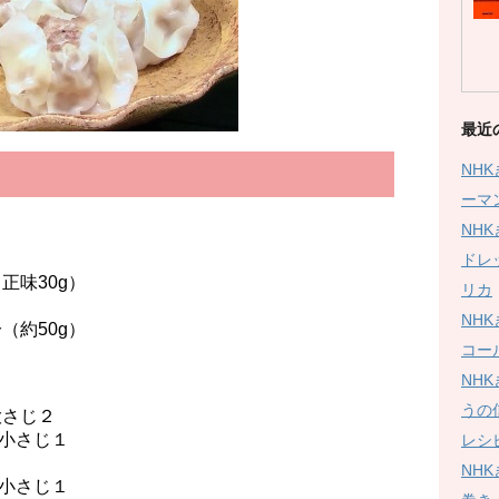
最近
NH
ーマ
NH
ドレ
正味30g）
リカ
NH
約50g）
コー
NH
うの
大さじ２
小さじ１
レシ
NH
じ１