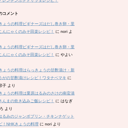
・レンチンポテトサラダレシピ！
のコメント
Kきょうの料理ビギナーズはだし巻き卵・里
こんにゃくのみそ田楽レシピ！
に
nori
よ
Kきょうの料理ビギナーズはだし巻き卵・里
こんにゃくのみそ田楽レシピ！
に
やよい
Kきょうの料理はらっきょうの甘酢漬け・新
うがの甘酢漬けレシピ！ワタナベマキ
に
節子
より
Kきょうの料理は栗原はるみのさけの南蛮漬
さんまの炊き込みご飯レシピ！
に
はなぎ
ひろ
より
はるみのジャンボプリン・チキンナゲット
ピ！NHKきょうの料理
に
nori
より