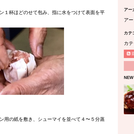
アー
ン１杯ほどのせて包み、指に水をつけて表面を平
アー
カテ
カテ
NEW
ン用の紙を敷き、シューマイを並べて４〜５分蒸