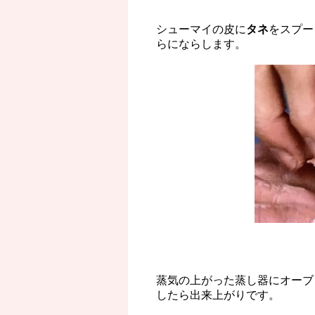
シューマイの皮に
タネ
をスプー
らにならします。
蒸気の上がった蒸し器にオーブ
したら出来上がりです。