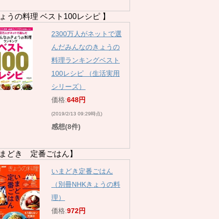
ょうの料理 ベスト100レシピ 】
2300万人がネットで選
んだみんなのきょうの
料理ランキングベスト
100レシピ （生活実用
シリーズ）
価格:
648円
(2019/2/13 09:29時点)
感想(8件)
まどき 定番ごはん】
いまどき定番ごはん
（別冊NHKきょうの料
理）
価格:
972円