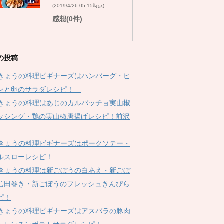
(2019/4/26 05:15時点)
感想(0件)
の投稿
Kきょうの料理ビギナーズはハンバーグ・ピ
ンと卵のサラダレシピ！
Kきょうの料理はあじのカルパッチョ実山椒
ッシング・鶏の実山椒唐揚げレシピ！前沢
Kきょうの料理ビギナーズはポークソテー・
ルスローレシピ！
Kきょうの料理は新ごぼうの白あえ・新ごぼ
信田巻き・新ごぼうのフレッシュきんぴら
ピ！
Kきょうの料理ビギナーズはアスパラの豚肉