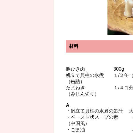
材料
豚ひき肉 300g
帆立て貝柱の水煮 １/２缶（
（缶詰）
たまねぎ １/４コ分（
（みじん切り）
A
・帆立て貝柱の水煮の缶汁 
・ペースト状スープの素 
（中国風）
・ごま油 小さ