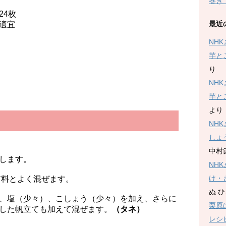
巻き
4枚
最近
宜
NH
芋と
り
NH
芋と
より
NH
しょ
中村
します。
NH
け・
料とよく混ぜます。
ぬ 
、塩（少々）、こしょう（少々）を加え、さらに
栗原
した帆立ても加えて混ぜます。
（タネ）
レシ