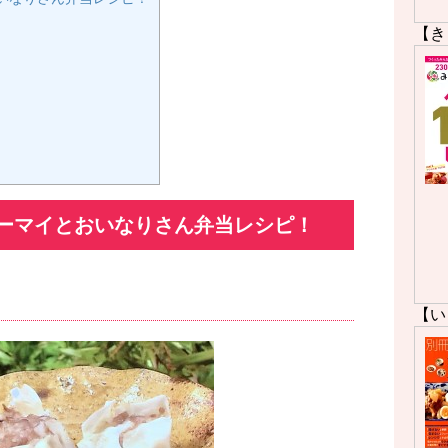
【き
ーマイとおいなりさん弁当レシピ！
【い