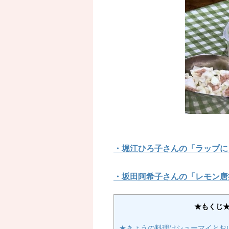
・堀江ひろ子さんの「ラップに
・坂田阿希子さんの「レモン唐
★もくじ
★きょうの料理はシューマイとお