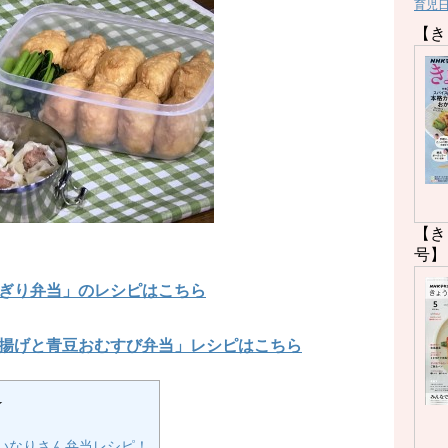
育児
【き
【き
号】
ぎり弁当」のレシピはこちら
揚げと青豆おむすび弁当」レシピはこちら
★
いなりさん弁当レシピ！