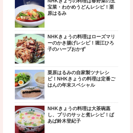
NHKきょうの料理は春野菜の五
宝菜・わかめうどんレシピ！栗
原はるみ
NHKきょうの料理はローズマリ
ーのかき揚げレシピ！堀江ひろ
子のハーブおかず
栗原はるみの自家製ツナレシ
ピ！NHKきょうの料理は定番ご
はんの年末スペシャル
NHKきょうの料理は大茶碗蒸
し、ブリのサッと煮レシピ！ば
あば鈴木登紀子