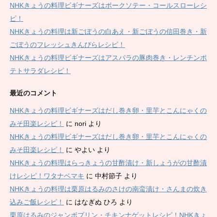
NHKきょうの料理ビギナーズはポークソテー・コールスローレシ
ピ！
NHKきょうの料理は新ごぼうの白あえ・新ごぼうの信田巻き・新
ごぼうのフレッシュきんぴらレシピ！
NHKきょうの料理ビギナーズはアスパラの豚肉巻き・レンチンポ
テトサラダレシピ！
最近のコメント
NHKきょうの料理ビギナーズはだし巻き卵・里芋とこんにゃくの
みそ田楽レシピ！
に
nori
より
NHKきょうの料理ビギナーズはだし巻き卵・里芋とこんにゃくの
みそ田楽レシピ！
に
やよい
より
NHKきょうの料理はらっきょうの甘酢漬け・新しょうがの甘酢漬
けレシピ！ワタナベマキ
に
中村節子
より
NHKきょうの料理は栗原はるみのさけの南蛮漬け・さんまの炊き
込みご飯レシピ！
に
はなぎぬ ひろ
より
栗原はるみのジャンボプリン・チキンナゲットレシピ！NHKきょ