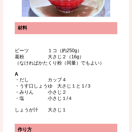
材料
ビーツ １コ（約250g）
葛粉 大さじ２（16g）
（なければかたくり粉（同量）でもよい）
A
・だし カップ４
・うす口しょうゆ 大さじ１と１/３
・みりん 小さじ２
・塩 小さじ１/４
しょうが汁 大さじ１
作り方