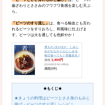
歯ざわりとささみのフワフワ食感を楽しむ天ぷ
ら。
「ビーツのすり流し」
は、食べる輸血とも言わ
れるビーツをすりおろし、和風味に仕上げま
す。ビーツは火を通しても色鮮やか！
煮もの ほかほか、しみじ
みがおなかと心にしみる
毎日食べても [ 斉藤辰夫 ]
1,404円
価格:
(2019/9/23 06:13時点)
感想(0件)
★もくじ★
★きょうの料理はビーツとささ身のもみじ
揚げ・ビーツのすり流しレシピ！