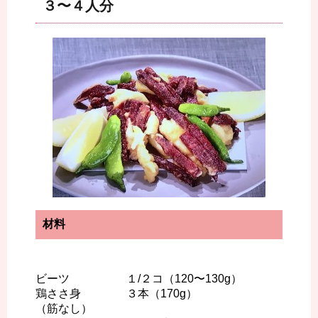
３〜４人分
材料
ビーツ １/２コ（120〜130g）
鶏ささ身 ３本（170g）
（筋なし）