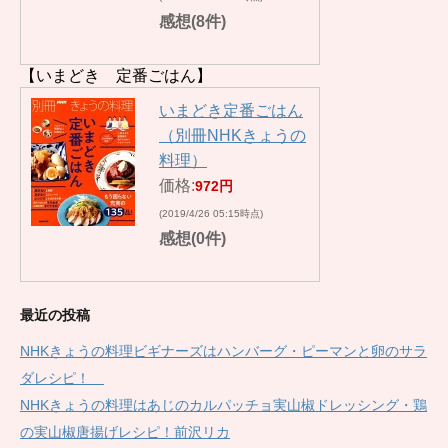
感想(8件)
【いまどき 定番ごはん】
いまどき定番ごはん
（別冊NHKきょうの
料理）
価格:
972円
(2019/4/26 05:15時点)
感想(0件)
最近の投稿
NHKきょうの料理ビギナーズはハンバーグ・ピーマンと卵のサラ
ダレシピ！
NHKきょうの料理はあじのカルパッチョ実山椒ドレッシング・鶏
の実山椒唐揚げレシピ！前沢リカ