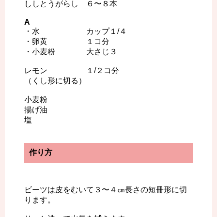
ししとうがらし ６〜８本
A
・水 カップ１/４
・卵黄 １コ分
・小麦粉 大さじ３
レモン １/２コ分
（くし形に切る）
小麦粉
揚げ油
塩
作り方
ビーツは皮をむいて３〜４㎝長さの短冊形に切
ります。