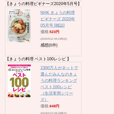
【きょうの料理ビギナーズ2020年5月号】
NHK きょうの料理
ビギナーズ 2020年
05月号 [雑誌]
価格:
523円
(2020/5/12 06:23時点)
感想(0件)
【きょうの料理 ベスト100レシピ 】
2300万人がネットで
選んだみんなのきょ
うの料理ランキング
ベスト100レシピ
（生活実用シリー
ズ）
価格:
648円
(2019/2/13 09:29時点)