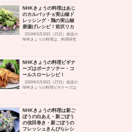
NHKきょうの料理はあじ
のカルパッチョ実山椒ド
レッシング・鶏の実山椒
唐揚げレシピ！前沢リカ
2019年5月20日（21日）放送の
NHKきょうの料理は、料理研究
…
NHKきょうの料理ビギナ
ーズはポークソテー・コ
ールスローレシピ！
2020年5月26日（27日）放送の
NHKきょうの料理ビギナーズは
…
NHKきょうの料理は新ご
ぼうの白あえ・新ごぼう
の信田巻き・新ごぼうの
フレッシュきんぴらレシ