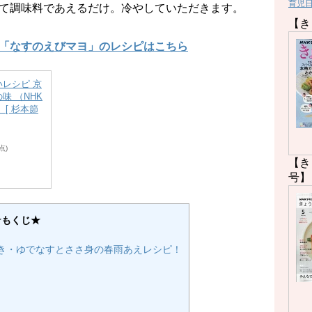
育児
て調味料であえるだけ。冷やしていただきます。
【き
「なすのえびマヨ」のレシピはこちら
レシピ 京
味 （NHK
 [ 杉本節
時点)
【き
号】
★もくじ★
き・ゆでなすとささ身の春雨あえレシピ！