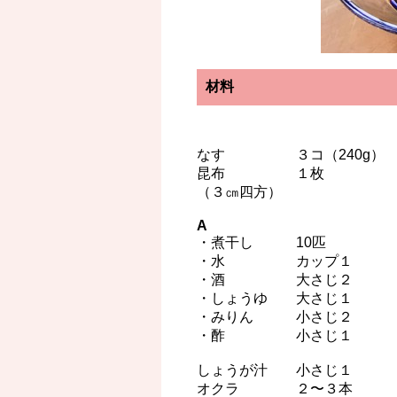
材料
なす ３コ（240g）
昆布 １枚
（３㎝四方）
A
・煮干し 10匹
・水 カップ１
・酒 大さじ２
・しょうゆ 大さじ１
・みりん 小さじ２
・酢 小さじ１
しょうが汁 小さじ１
オクラ ２〜３本