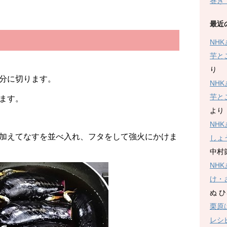
巻き
最近
NH
芋と
り
分に切ります。
NH
芋と
ます。
より
NH
加えてなすを並べ入れ、フタをして強火にかけま
しょ
中村
NH
け・
ぬ 
栗原
レシ