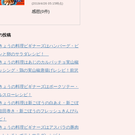
(2019/4/26 05:15時点)
感想(0件)
の投稿
Kきょうの料理ビギナーズはハンバーグ・ピ
ンと卵のサラダレシピ！
Kきょうの料理はあじのカルパッチョ実山椒
ッシング・鶏の実山椒唐揚げレシピ！前沢
Kきょうの料理ビギナーズはポークソテー・
ルスローレシピ！
Kきょうの料理は新ごぼうの白あえ・新ごぼ
信田巻き・新ごぼうのフレッシュきんぴら
ピ！
Kきょうの料理ビギナーズはアスパラの豚肉