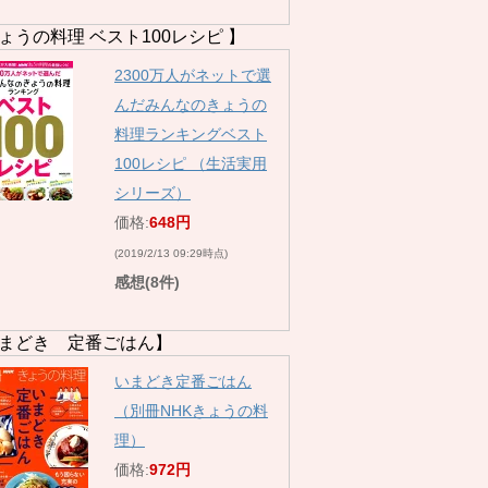
ょうの料理 ベスト100レシピ 】
2300万人がネットで選
んだみんなのきょうの
料理ランキングベスト
100レシピ （生活実用
シリーズ）
価格:
648円
(2019/2/13 09:29時点)
感想(8件)
まどき 定番ごはん】
いまどき定番ごはん
（別冊NHKきょうの料
理）
価格:
972円