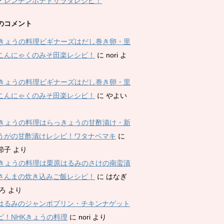
・レンチンポテトサラダレシピ！
のコメント
Kきょうの料理ビギナーズはだし巻き卵・里
こんにゃくのみそ田楽レシピ！
に
nori
よ
Kきょうの料理ビギナーズはだし巻き卵・里
こんにゃくのみそ田楽レシピ！
に
やよい
Kきょうの料理はらっきょうの甘酢漬け・新
うがの甘酢漬けレシピ！ワタナベマキ
に
節子
より
Kきょうの料理は栗原はるみのさけの南蛮漬
さんまの炊き込みご飯レシピ！
に
はなぎ
ひろ
より
はるみのジャンボプリン・チキンナゲット
ピ！NHKきょうの料理
に
nori
より