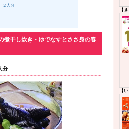
 ２人分
【き
の煮干し炊き・ゆでなすとささ身の春
人分
【い