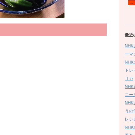
最近
NH
ーマ
NH
ドレ
リカ
NH
コー
NH
うの
レシ
NH