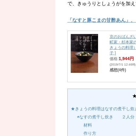
で、きゅうりとしょうがを加え
「なすと豚こまの甘酢あん」、
京のおばんざい
町家・杉本家の
きょうの料理）
子 ]
1,944円
価格:
(2019/7/1 12:46
感想(4件)
★きょうの料理はなすの煮干し炊
◉なすの煮干し炊き ２人分
材料
作り方