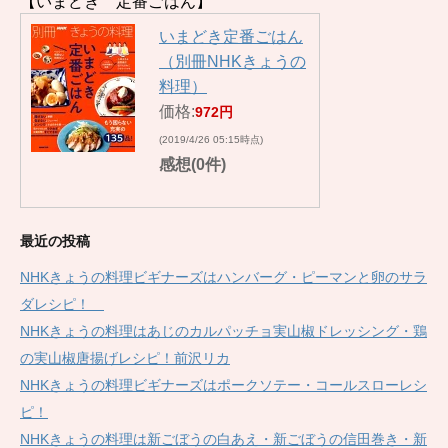
【いまどき 定番ごはん】
いまどき定番ごはん
（別冊NHKきょうの
料理）
価格:
972円
(2019/4/26 05:15時点)
感想(0件)
最近の投稿
NHKきょうの料理ビギナーズはハンバーグ・ピーマンと卵のサラ
ダレシピ！
NHKきょうの料理はあじのカルパッチョ実山椒ドレッシング・鶏
の実山椒唐揚げレシピ！前沢リカ
NHKきょうの料理ビギナーズはポークソテー・コールスローレシ
ピ！
NHKきょうの料理は新ごぼうの白あえ・新ごぼうの信田巻き・新