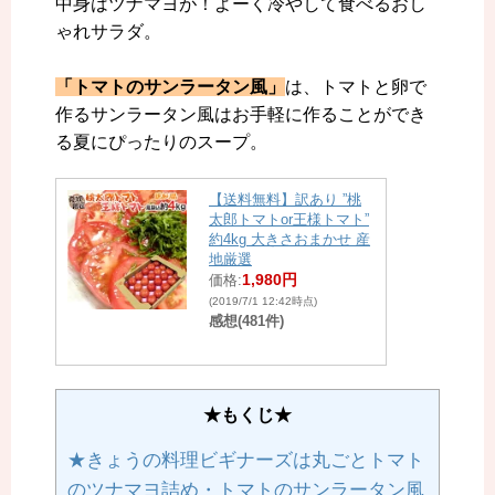
中身はツナマヨが！よーく冷やして食べるおし
ゃれサラダ。
「トマトのサンラータン風」
は、トマトと卵で
作るサンラータン風はお手軽に作ることができ
る夏にぴったりのスープ。
【送料無料】訳あり ”桃
太郎トマトor王様トマト”
約4kg 大きさおまかせ 産
地厳選
1,980円
価格:
(2019/7/1 12:42時点)
感想(481件)
★もくじ★
★きょうの料理ビギナーズは丸ごとトマト
のツナマヨ詰め・トマトのサンラータン風