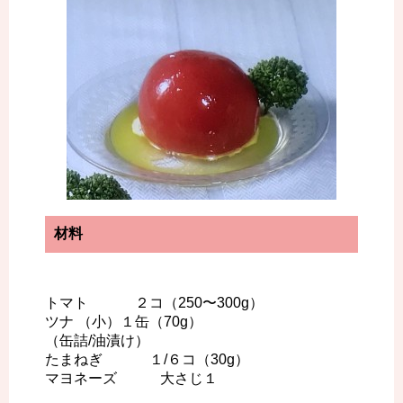
材料
トマト ２コ（250〜300g）
ツナ （小）１缶（70g）
（缶詰/油漬け）
たまねぎ １/６コ（30g）
マヨネーズ 大さじ１