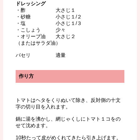
ドレッシング
・酢 大さじ１
・砂糖 小さじ１/２
・塩 小さじ１/３
・こしょう 少々
・オリーブ油 大さじ２
（またはサラダ油）
パセリ 適量
作り方
トマトはヘタをくりぬいて除き、反対側の十文
字の切り目を入れます。
鍋に湯を沸かし、網じゃくしにトマト１コをの
せて沈めます。
10秒たって皮がめくれてきたら引き上げます。