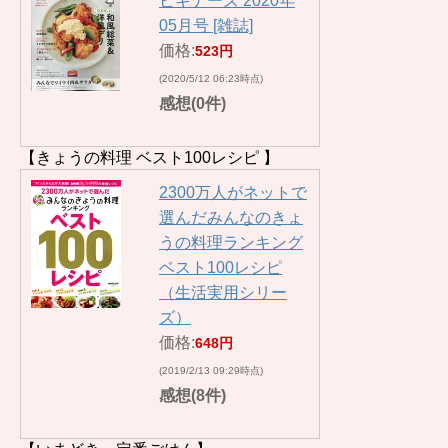
ビギナーズ 2020年
05月号 [雑誌]
価格:
523円
(2020/5/12 06:23時点)
感想(0件)
【きょうの料理 ベスト100レシピ 】
2300万人がネットで
選んだみんなのきょ
うの料理ランキング
ベスト100レシピ
（生活実用シリー
ズ）
価格:
648円
(2019/2/13 09:29時点)
感想(8件)