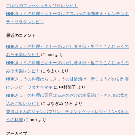
ごぼうのフレッシュきんぴらレシピ！
NHKきょうの料理ビギナーズはアスパラの豚肉巻き・レンチンポ
テトサラダレシピ！
最近のコメント
NHKきょうの料理ビギナーズはだし巻き卵・里芋とこんにゃくの
みそ田楽レシピ！
に
nori
より
NHKきょうの料理ビギナーズはだし巻き卵・里芋とこんにゃくの
みそ田楽レシピ！
に
やよい
より
NHKきょうの料理はらっきょうの甘酢漬け・新しょうがの甘酢漬
けレシピ！ワタナベマキ
に
中村節子
より
NHKきょうの料理は栗原はるみのさけの南蛮漬け・さんまの炊き
込みご飯レシピ！
に
はなぎぬ ひろ
より
栗原はるみのジャンボプリン・チキンナゲットレシピ！NHKきょ
うの料理
に
nori
より
アーカイブ