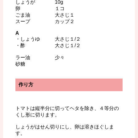
しょうが 10g
卵 １コ
ごま油 大さじ１
スープ カップ２
A
・しょうゆ 大さじ１/２
・酢 大さじ１/２
ラー油 少々
砂糖
作り方
トマトは縦半分に切ってヘタを除き、４等分の
くし形に切ります。
しょうがはせん切りにし、卵は溶きほぐしま
す。