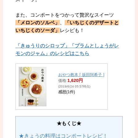
また、コンポートをつかって贅沢なスイーツ
「メロンのソルベ」
、
「いちじくのデザートと
いちじくのソーダ」
レシピも！
「きゅうりのシロップ」「プラムとしょうがレ
モンのジャム」のレシピはこちら
おやつ教本 [ 坂田阿希子 ]
1,620円
価格:
(2019/6/24 05:57時点)
感想(1件)
★もくじ★
★きょうの料理はコンポートレシピ！