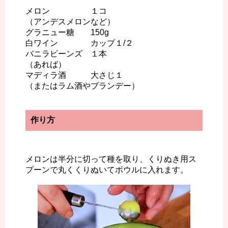
メロン １コ
（アンデスメロンなど）
グラニュー糖 150g
白ワイン カップ１/２
バニラビーンズ １本
（あれば）
マディラ酒 大さじ１
（またはラム酒やブランデー）
作り方
メロンは半分に切って種を取り、くりぬき用ス
プーンで丸くくりぬいてボウルに入れます。