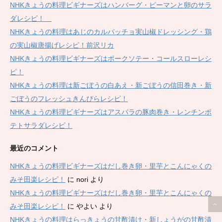
NHKきょうの料理ビギナーズはハンバーグ・ピーマンと卵のサラ
ダレシピ！
NHKきょうの料理はあじのカルパッチョ実山椒ドレッシング・鶏
の実山椒唐揚げレシピ！前沢リカ
NHKきょうの料理ビギナーズはポークソテー・コールスローレシ
ピ！
NHKきょうの料理は新ごぼうの白あえ・新ごぼうの信田巻き・新
ごぼうのフレッシュきんぴらレシピ！
NHKきょうの料理ビギナーズはアスパラの豚肉巻き・レンチンポ
テトサラダレシピ！
最近のコメント
NHKきょうの料理ビギナーズはだし巻き卵・里芋とこんにゃくの
みそ田楽レシピ！
に
nori
より
NHKきょうの料理ビギナーズはだし巻き卵・里芋とこんにゃくの
みそ田楽レシピ！
に
やよい
より
NHKきょうの料理はらっきょうの甘酢漬け・新しょうがの甘酢漬