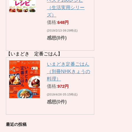
ベスト100レシピ
（生活実用シリー
ズ）
価格:
648円
(2019/2/13 09:29時点)
感想(8件)
【いまどき 定番ごはん】
いまどき定番ごはん
（別冊NHKきょうの
料理）
価格:
972円
(2019/4/26 05:15時点)
感想(0件)
最近の投稿