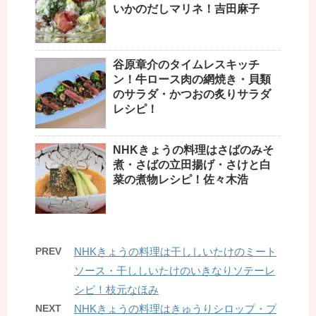
いかのだしマリネ！吉田麻子
谷原章介のタイムレスキッチ
ン！牛ロース肉の網焼き・貝類
のサラダ・かつおの炙りサラダ
レシピ！
NHKきょうの料理はさばのみそ
煮・さばの立田揚げ・さけと白
菜の煮物レシピ！佐々木浩
PREV
NHKきょうの料理は干ししいたけのミート
ソース・干ししいたけのいきなりソテーレ
シピ！枝元なほみ
NEXT
NHKきょうの料理はきゅうりシロップ・プ