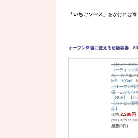
「いちごソース」
をかければ春
オーブン料理に使える耐熱容器 800
【セラベイク(
コーティング
ス) スクエア
MS 800ml K
（オーブン料
器 こびりつ
【RCP】 【HL
【コンビニ受
品】
2,268円
価格:
(2017/4/23 11:3
感想(0件)