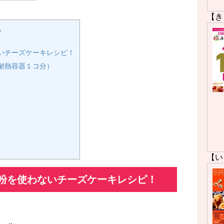
【き
★
いチーズケーキレシピ！
の耐熱容器１コ分）
【い
粉を使わないチーズケーキレシピ！