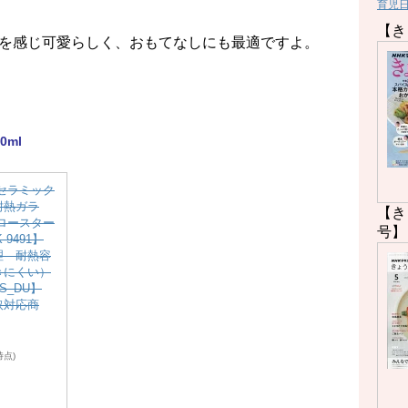
育児
【き
を感じ可愛らしく、おもてなしにも最適ですよ。
ml
セラミック
耐熱ガラ
【き
ロースター
号】
-9491】
理 耐熱容
きにくい）
S_DU】
取対応商
8時点)