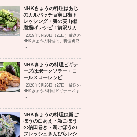
NHKきょうの料理はあじ
のカルパッチョ実山椒ド
レッシング・鶏の実山椒
唐揚げレシピ！前沢リカ
2019年5月20日（21日）放送の
NHKきょうの料理は、料理研究
…
NHKきょうの料理ビギナ
ーズはポークソテー・コ
ールスローレシピ！
2020年5月26日（27日）放送の
NHKきょうの料理ビギナーズは
…
NHKきょうの料理は新ご
ぼうの白あえ・新ごぼう
の信田巻き・新ごぼうの
フレッシュきんぴらレシ