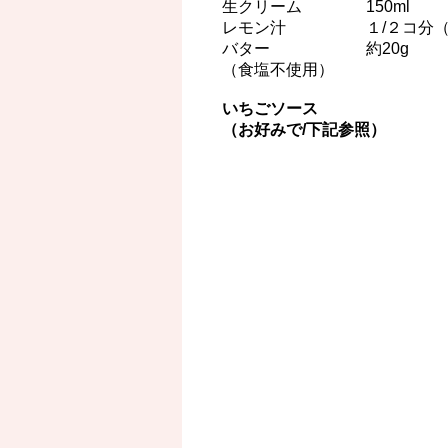
生クリーム 150ml
レモン汁 １/２コ分（
バター 約20g
（食塩不使用）
いちごソース
（お好みで/下記参照）