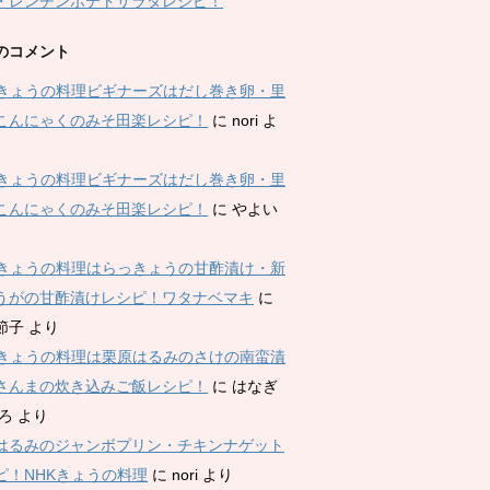
・レンチンポテトサラダレシピ！
のコメント
Kきょうの料理ビギナーズはだし巻き卵・里
こんにゃくのみそ田楽レシピ！
に
nori
よ
Kきょうの料理ビギナーズはだし巻き卵・里
こんにゃくのみそ田楽レシピ！
に
やよい
Kきょうの料理はらっきょうの甘酢漬け・新
うがの甘酢漬けレシピ！ワタナベマキ
に
節子
より
Kきょうの料理は栗原はるみのさけの南蛮漬
さんまの炊き込みご飯レシピ！
に
はなぎ
ひろ
より
はるみのジャンボプリン・チキンナゲット
ピ！NHKきょうの料理
に
nori
より