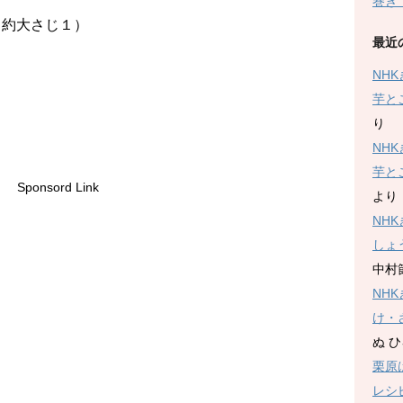
巻き
約大さじ１）
最近
NH
芋と
り
NH
芋と
Sponsord Link
より
NH
しょ
中村
NH
け・
ぬ 
栗原
レシ