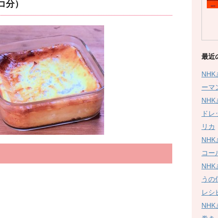
コ分）
最近
NH
ーマ
NH
ドレ
リカ
NH
コー
NH
うの
レシ
NH