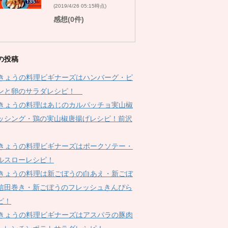
(2019/4/26 05:15時点)
感想(0件)
の投稿
Kきょうの料理ビギナーズはハンバーグ・ピ
ンと卵のサラダレシピ！
Kきょうの料理はあじのカルパッチョ実山椒
ッシング・鶏の実山椒唐揚げレシピ！前沢
Kきょうの料理ビギナーズはポークソテー・
ルスローレシピ！
Kきょうの料理は新ごぼうの白あえ・新ごぼ
信田巻き・新ごぼうのフレッシュきんぴら
ピ！
Kきょうの料理ビギナーズはアスパラの豚肉