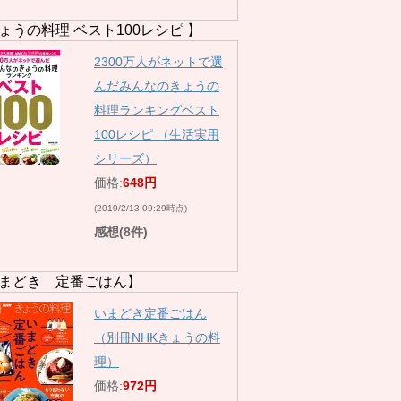
ょうの料理 ベスト100レシピ 】
2300万人がネットで選
んだみんなのきょうの
料理ランキングベスト
100レシピ （生活実用
シリーズ）
価格:
648円
(2019/2/13 09:29時点)
感想(8件)
まどき 定番ごはん】
いまどき定番ごはん
（別冊NHKきょうの料
理）
価格:
972円