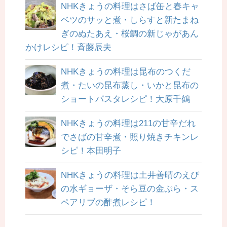
NHKきょうの料理はさば缶と春キャ
ベツのサッと煮・しらすと新たまね
ぎのぬたあえ・桜鯛の新じゃがあん
かけレシピ！斉藤辰夫
NHKきょうの料理は昆布のつくだ
煮・たいの昆布蒸し・いかと昆布の
ショートパスタレシピ！大原千鶴
NHKきょうの料理は211の甘辛だれ
でさばの甘辛煮・照り焼きチキンレ
シピ！本田明子
NHKきょうの料理は土井善晴のえび
の水ギョーザ・そら豆の金ぷら・ス
ペアリブの酢煮レシピ！