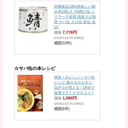
伊藤食品190g美味しい鯖
水煮24缶入 (沖縄の塩 シ
ママース使用 国産さば使
用 サバ缶 さば缶 鯖缶 缶
詰)
7,776円
価格:
(2019/1/14 05:30時点)
感想(10件)
☆サバ缶の本レシピ
簡単！おいしい！サバ缶
レシピ 痩せるホルモン
GLP-1が増える！DHAで
血液サラ [ ナガタユイ ]
1,080円
価格:
(2019/1/14 05:32時点)
感想(6件)