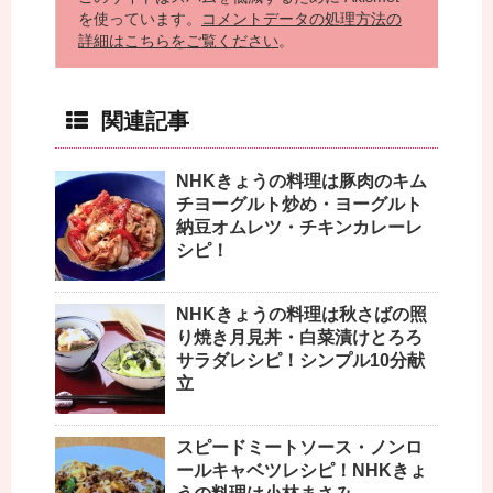
を使っています。
コメントデータの処理方法の
詳細はこちらをご覧ください
。
関連記事
NHKきょうの料理は豚肉のキム
チヨーグルト炒め・ヨーグルト
納豆オムレツ・チキンカレーレ
シピ！
NHKきょうの料理は秋さばの照
り焼き月見丼・白菜漬けとろろ
サラダレシピ！シンプル10分献
立
スピードミートソース・ノンロ
ールキャベツレシピ！NHKきょ