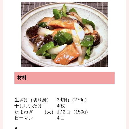
材料
生ざけ（切り身） ３切れ（270g）
干ししいたけ ４枚
たまねぎ （大）１/２コ（150g）
ピーマン ４コ
A