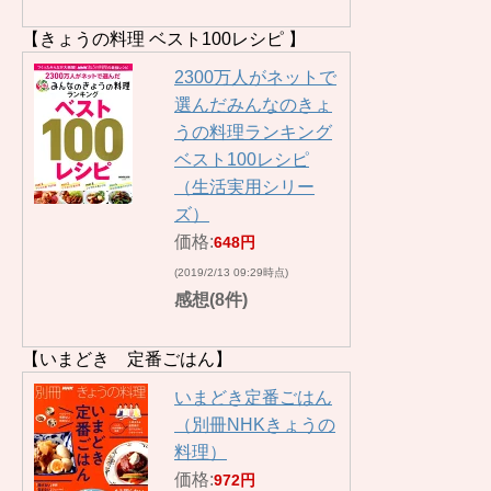
【きょうの料理 ベスト100レシピ 】
2300万人がネットで
選んだみんなのきょ
うの料理ランキング
ベスト100レシピ
（生活実用シリー
ズ）
価格:
648円
(2019/2/13 09:29時点)
感想(8件)
【いまどき 定番ごはん】
いまどき定番ごはん
（別冊NHKきょうの
料理）
価格:
972円