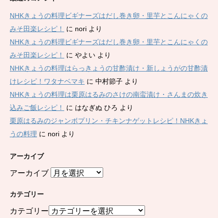
NHKきょうの料理ビギナーズはだし巻き卵・里芋とこんにゃくの
みそ田楽レシピ！
に
nori
より
NHKきょうの料理ビギナーズはだし巻き卵・里芋とこんにゃくの
みそ田楽レシピ！
に
やよい
より
NHKきょうの料理はらっきょうの甘酢漬け・新しょうがの甘酢漬
けレシピ！ワタナベマキ
に
中村節子
より
NHKきょうの料理は栗原はるみのさけの南蛮漬け・さんまの炊き
込みご飯レシピ！
に
はなぎぬ ひろ
より
栗原はるみのジャンボプリン・チキンナゲットレシピ！NHKきょ
うの料理
に
nori
より
アーカイブ
アーカイブ
カテゴリー
カテゴリー