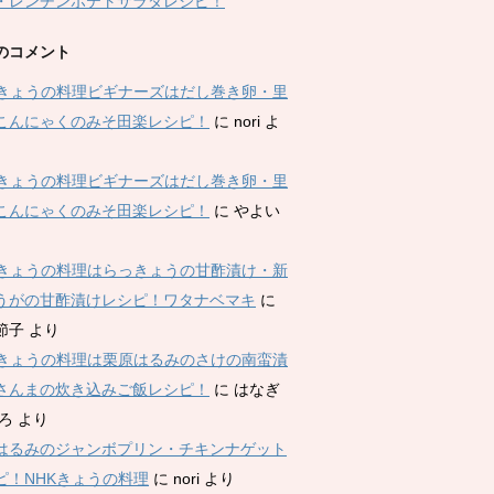
・レンチンポテトサラダレシピ！
のコメント
Kきょうの料理ビギナーズはだし巻き卵・里
こんにゃくのみそ田楽レシピ！
に
nori
よ
Kきょうの料理ビギナーズはだし巻き卵・里
こんにゃくのみそ田楽レシピ！
に
やよい
Kきょうの料理はらっきょうの甘酢漬け・新
うがの甘酢漬けレシピ！ワタナベマキ
に
節子
より
Kきょうの料理は栗原はるみのさけの南蛮漬
さんまの炊き込みご飯レシピ！
に
はなぎ
ひろ
より
はるみのジャンボプリン・チキンナゲット
ピ！NHKきょうの料理
に
nori
より