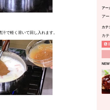
アー
アー
カテ
、煮汁で軽く溶いて回し入れます。
カテ
NEW