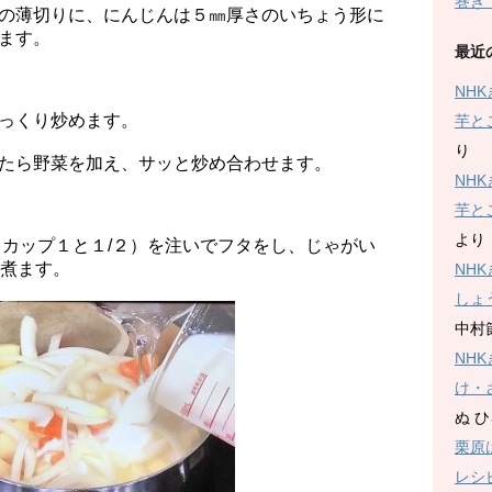
巻き
の薄切りに、にんじんは５㎜厚さのいちょう形に
ます。
最近
NH
っくり炒めます。
芋と
り
たら野菜を加え、サッと炒め合わせます。
NH
芋と
より
（カップ１と１/２）を注いでフタをし、じゃがい
ど煮ます。
NH
しょ
中村
NH
け・
ぬ 
栗原
レシ