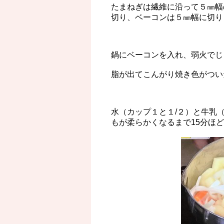
たまねぎは繊維に沿って５㎜幅
切り、ベーコンは５㎜幅に切り
鍋にベーコンを入れ、弱火でじ
脂が出てこんがり焼き色がつい
水（カップ１と１/２）と牛乳
もが柔らかくなるまで15分ほ