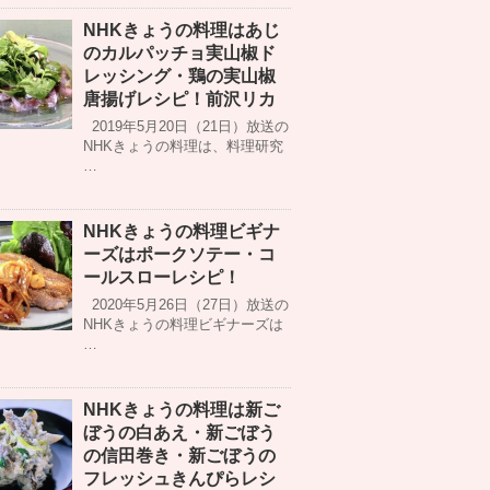
NHKきょうの料理はあじ
のカルパッチョ実山椒ド
レッシング・鶏の実山椒
唐揚げレシピ！前沢リカ
2019年5月20日（21日）放送の
NHKきょうの料理は、料理研究
…
NHKきょうの料理ビギナ
ーズはポークソテー・コ
ールスローレシピ！
2020年5月26日（27日）放送の
NHKきょうの料理ビギナーズは
…
NHKきょうの料理は新ご
ぼうの白あえ・新ごぼう
の信田巻き・新ごぼうの
フレッシュきんぴらレシ