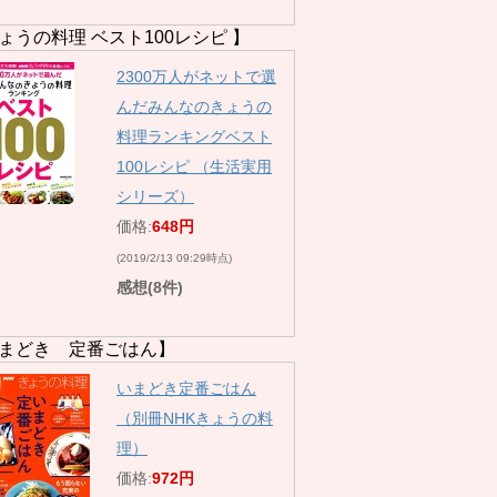
ょうの料理 ベスト100レシピ 】
2300万人がネットで選
んだみんなのきょうの
料理ランキングベスト
100レシピ （生活実用
シリーズ）
価格:
648円
(2019/2/13 09:29時点)
感想(8件)
まどき 定番ごはん】
いまどき定番ごはん
（別冊NHKきょうの料
理）
価格:
972円