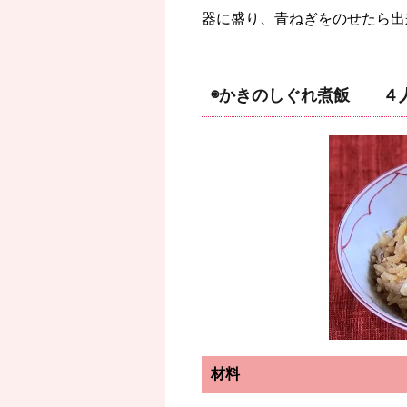
器に盛り、青ねぎをのせたら出
◉かきのしぐれ煮飯 ４
材料