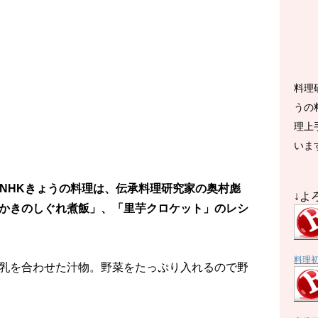
料理
うの
理上
いま
送のNHKきょうの料理は、伝承料理研究家の奥村彪
↓よ
かきのしぐれ煮飯」、「里芋クロケット」のレシ
料理
乳を合わせた汁物。野菜をたっぷり入れるので野