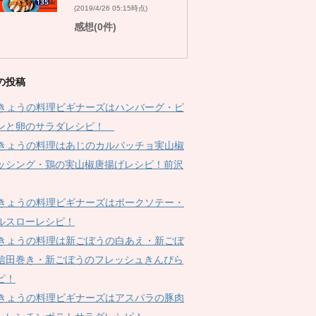
(2019/4/26 05:15時点)
感想(0件)
の投稿
Kきょうの料理ビギナーズはハンバーグ・ピ
ンと卵のサラダレシピ！
Kきょうの料理はあじのカルパッチョ実山椒
ッシング・鶏の実山椒唐揚げレシピ！前沢
Kきょうの料理ビギナーズはポークソテー・
ルスローレシピ！
Kきょうの料理は新ごぼうの白あえ・新ごぼ
信田巻き・新ごぼうのフレッシュきんぴら
ピ！
Kきょうの料理ビギナーズはアスパラの豚肉