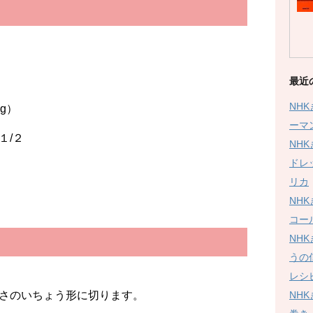
最近
NH
g）
ーマ
/２
NH
ドレ
リカ
NH
コー
NH
うの
レシ
NH
さのいちょう形に切ります。