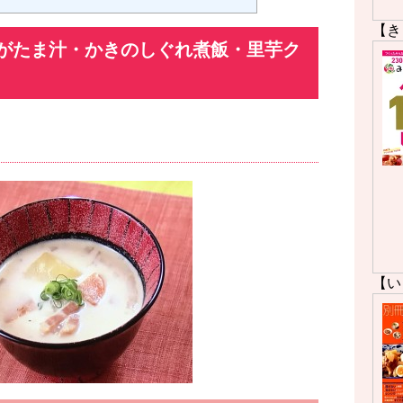
【き
がたま汁・かきのしぐれ煮飯・里芋ク
【い