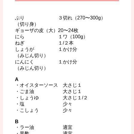
ぶり ３切れ（270〜300g）
（切り身）
ギョーザの皮（大）20〜24枚
にら １ワ（100g）
ねぎ １/２本
しょうが １かけ分
（みじん切り）
にんにく １かけ分
（みじん切り）
A
・オイスターソース 大さじ１
・ごま油 大さじ１
・しょうゆ 大さじ１/２
・塩 少々
・こしょう 少々
B
・ラー油 適宜
・黒酢 適宜