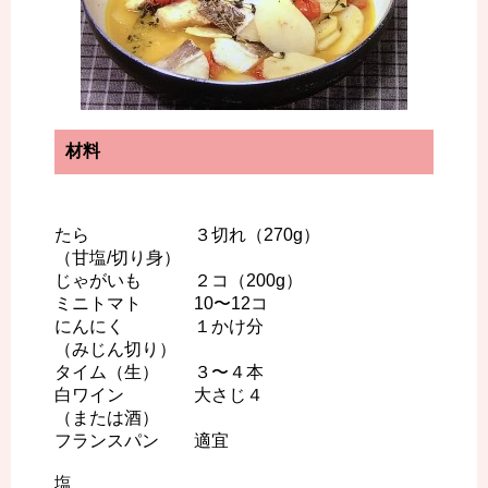
材料
たら ３切れ（270g）
（甘塩/切り身）
じゃがいも ２コ（200g）
ミニトマト 10〜12コ
にんにく １かけ分
（みじん切り）
タイム（生） ３〜４本
白ワイン 大さじ４
（または酒）
フランスパン 適宜
塩