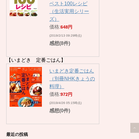
ベスト100レシピ
（生活実用シリー
ズ）
価格:
648円
(2019/2/13 09:29時点)
感想(8件)
【いまどき 定番ごはん】
いまどき定番ごはん
（別冊NHKきょうの
料理）
価格:
972円
(2019/4/26 05:15時点)
感想(0件)
最近の投稿