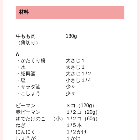
材料
牛もも肉 130g
（薄切り）
A
・かたくり粉 大さじ１
・水 大さじ１
・紹興酒 大さじ１/２
・塩 小さじ１/４
・サラダ油 少々
・こしょう 少々
ピーマン ３コ（120g）
赤ピーマン １/２コ（20g）
ゆでたけのこ （小）１/２コ（60g）
ねぎ １/５本
にんにく １/２かけ
しょうが １かけ