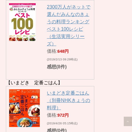
2300万人がネットで
選んだみんなのきょ
うの料理ランキング
ベスト100レシピ
（生活実用シリー
ズ）
価格:
648円
(2019/2/13 09:29時点)
感想(8件)
【いまどき 定番ごはん】
いまどき定番ごはん
（別冊NHKきょうの
料理）
価格:
972円
(2019/4/26 05:15時点)
感想(0件)