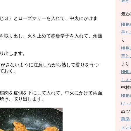
巻き
最近
じ３）とローズマリーを入れて、中火にかけま
NH
芋と
を取り出し、火を止めて赤唐辛子を入れて、余熱
り
NH
り出します。
芋と
より
焦がさないように注意しながら熱して香りをうつ
ておく。
NH
しょ
中村
鶏肉を皮側を下にして入れて、中火にかけて両面
NH
焼き、取り出します。
け・
ぬ 
栗原
レシ