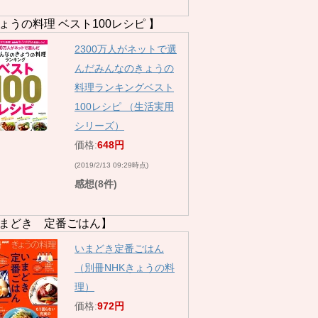
ょうの料理 ベスト100レシピ 】
2300万人がネットで選
んだみんなのきょうの
料理ランキングベスト
100レシピ （生活実用
シリーズ）
価格:
648円
(2019/2/13 09:29時点)
感想(8件)
まどき 定番ごはん】
いまどき定番ごはん
（別冊NHKきょうの料
理）
価格:
972円