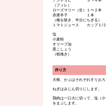
アンチョビ ３〜４本
（フィレ）
ローズマリー（生）１〜２本
赤唐辛子 １本
（種を除き、半分にちぎる）
トマトジュース カップ１/
塩
小麦粉
オリーブ油
黒こしょう
（粗挽き）
作り方
大根、かぶはそれぞれすりおろ
ねぎはみじん切りにします。
鶏肉は一口大に切って、塩（小
をまぶします。