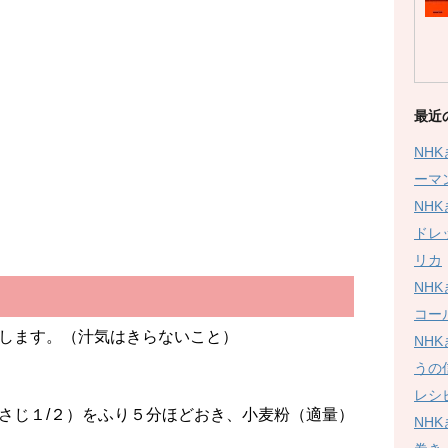
２
最近
NH
ーマ
NH
ドレ
リカ
NH
コー
します。（汁気はきらないこと）
NH
うの
レシ
さじ１/２）をふり５分ほどおき、小麦粉（適量）
NH