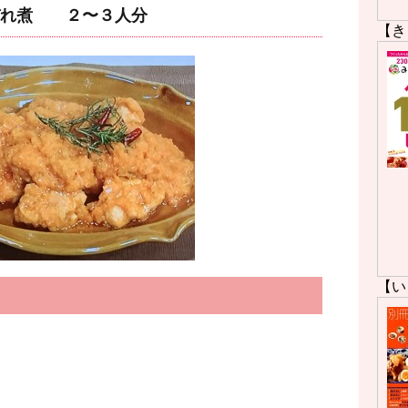
ぞれ煮 ２〜３人分
【き
【い