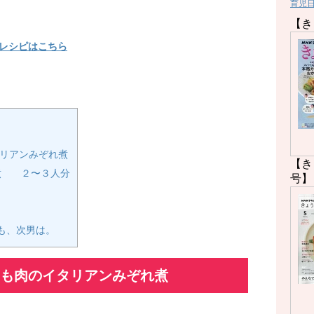
育児
【き
レシピはこちら
タリアンみぞれ煮
【き
煮 ２〜３人分
号】
も、次男は。
もも肉のイタリアンみぞれ煮