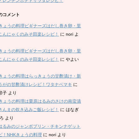
・レンチンポテトサラダレシピ！
のコメント
Kきょうの料理ビギナーズはだし巻き卵・里
こんにゃくのみそ田楽レシピ！
に
nori
よ
Kきょうの料理ビギナーズはだし巻き卵・里
こんにゃくのみそ田楽レシピ！
に
やよい
Kきょうの料理はらっきょうの甘酢漬け・新
うがの甘酢漬けレシピ！ワタナベマキ
に
節子
より
Kきょうの料理は栗原はるみのさけの南蛮漬
さんまの炊き込みご飯レシピ！
に
はなぎ
ひろ
より
はるみのジャンボプリン・チキンナゲット
ピ！NHKきょうの料理
に
nori
より