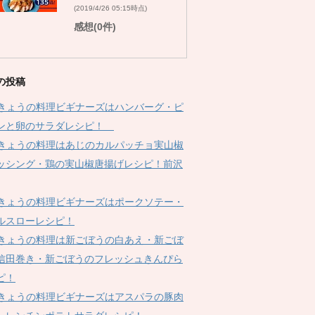
(2019/4/26 05:15時点)
感想(0件)
の投稿
Kきょうの料理ビギナーズはハンバーグ・ピ
ンと卵のサラダレシピ！
Kきょうの料理はあじのカルパッチョ実山椒
ッシング・鶏の実山椒唐揚げレシピ！前沢
Kきょうの料理ビギナーズはポークソテー・
ルスローレシピ！
Kきょうの料理は新ごぼうの白あえ・新ごぼ
信田巻き・新ごぼうのフレッシュきんぴら
ピ！
Kきょうの料理ビギナーズはアスパラの豚肉