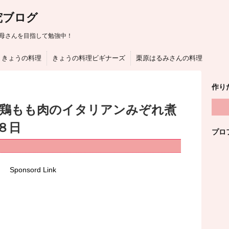
究ブログ
母さんを目指して勉強中！
きょうの料理
きょうの料理ビギナーズ
栗原はるみさんの料理
作り
は鶏もも肉のイタリアンみぞれ煮
８日
プロ
Sponsord Link