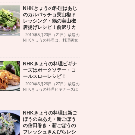
NHKきょうの料理はあじ
のカルパッチョ実山椒ド
レッシング・鶏の実山椒
唐揚げレシピ！前沢リカ
2019年5月20日（21日）放送の
NHKきょうの料理は、料理研究
…
NHKきょうの料理ビギナ
ーズはポークソテー・コ
ールスローレシピ！
2020年5月26日（27日）放送の
NHKきょうの料理ビギナーズは
…
NHKきょうの料理は新ご
ぼうの白あえ・新ごぼう
の信田巻き・新ごぼうの
フレッシュきんぴらレシ