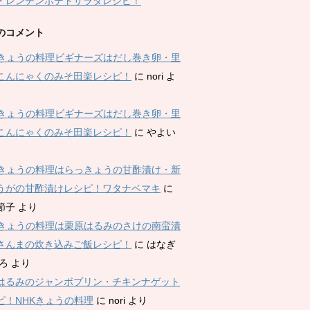
・レンチンポテトサラダレシピ！
のコメント
Kきょうの料理ビギナーズはだし巻き卵・里
こんにゃくのみそ田楽レシピ！
に
nori
よ
Kきょうの料理ビギナーズはだし巻き卵・里
こんにゃくのみそ田楽レシピ！
に
やよい
Kきょうの料理はらっきょうの甘酢漬け・新
うがの甘酢漬けレシピ！ワタナベマキ
に
節子
より
Kきょうの料理は栗原はるみのさけの南蛮漬
さんまの炊き込みご飯レシピ！
に
はなぎ
ひろ
より
はるみのジャンボプリン・チキンナゲット
ピ！NHKきょうの料理
に
nori
より