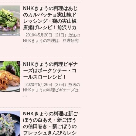
NHKきょうの料理はあじ
のカルパッチョ実山椒ド
レッシング・鶏の実山椒
唐揚げレシピ！前沢リカ
2019年5月20日（21日）放送の
NHKきょうの料理は、料理研究
…
NHKきょうの料理ビギナ
ーズはポークソテー・コ
ールスローレシピ！
2020年5月26日（27日）放送の
NHKきょうの料理ビギナーズは
…
NHKきょうの料理は新ご
ぼうの白あえ・新ごぼう
の信田巻き・新ごぼうの
フレッシュきんぴらレシ