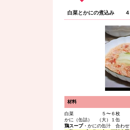
白菜とかにの煮込み ４
材料
白菜 ５〜６枚
かに（缶詰） （大）１缶
鶏スープ
・かにの缶汁 合わせ