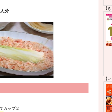
【き
人分
【い
てカップ２