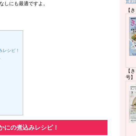
育児
なしにも最適ですよ。
【き
みレシピ！
分
【き
号】
かにの煮込みレシピ！