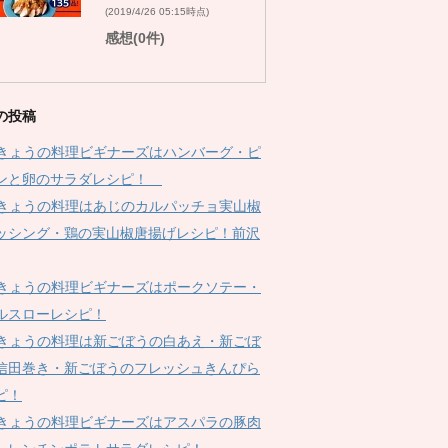
(2019/4/26 05:15時点)
感想(0件)
の投稿
Kきょうの料理ビギナーズはハンバーグ・ピ
ンと卵のサラダレシピ！
Kきょうの料理はあじのカルパッチョ実山椒
ッシング・鶏の実山椒唐揚げレシピ！前沢
Kきょうの料理ビギナーズはポークソテー・
ルスローレシピ！
Kきょうの料理は新ごぼうの白あえ・新ごぼ
信田巻き・新ごぼうのフレッシュきんぴら
ピ！
Kきょうの料理ビギナーズはアスパラの豚肉