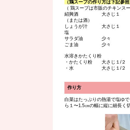
（鶏スープの作り方は下記参照
（ 鶏スープは市販のチキンス
紹興酒 大さじ１
（または酒）
しょうが汁 大さじ１
塩
サラダ油 少々
ごま油 少々
水溶きかたくり粉
・かたくり粉 大さじ１/２
・水 大さじ１/２
作り方
白菜はたっぷりの熱湯で塩ゆで
ら１〜1.5㎝の幅に縦に細長く