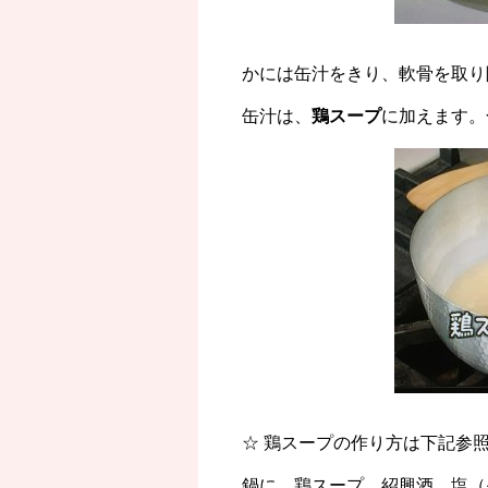
かには缶汁をきり、軟骨を取り
缶汁は、
鶏スープ
に加えます。
☆ 鶏スープの作り方は下記参
鍋に、鶏スープ、紹興酒、塩（