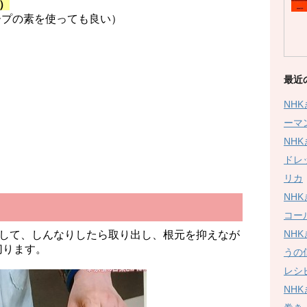
）
ープの素を使っても良い）
最近
NH
ーマ
NH
ドレ
リカ
NH
コー
NH
して、しんなりしたら取り出し、根元を抑えなが
切ります。
うの
レシ
NH