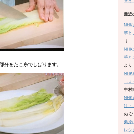
巻き
最近
NH
芋と
り
NH
芋と
部分をたこ糸でしばります。
より
NH
しょ
中村
NH
け・
ぬ 
栗原
レシ