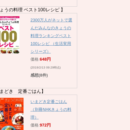
ょうの料理 ベスト100レシピ 】
2300万人がネットで選
んだみんなのきょうの
料理ランキングベスト
100レシピ （生活実用
シリーズ）
価格:
648円
(2019/2/13 09:29時点)
感想(8件)
まどき 定番ごはん】
いまどき定番ごはん
（別冊NHKきょうの料
理）
価格:
972円