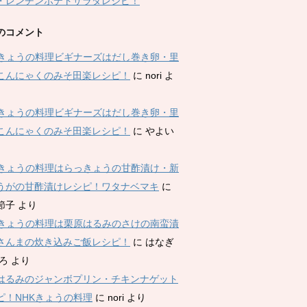
・レンチンポテトサラダレシピ！
のコメント
Kきょうの料理ビギナーズはだし巻き卵・里
こんにゃくのみそ田楽レシピ！
に
nori
よ
Kきょうの料理ビギナーズはだし巻き卵・里
こんにゃくのみそ田楽レシピ！
に
やよい
Kきょうの料理はらっきょうの甘酢漬け・新
うがの甘酢漬けレシピ！ワタナベマキ
に
節子
より
Kきょうの料理は栗原はるみのさけの南蛮漬
さんまの炊き込みご飯レシピ！
に
はなぎ
ひろ
より
はるみのジャンボプリン・チキンナゲット
ピ！NHKきょうの料理
に
nori
より