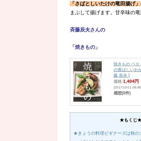
「さばとしいたけの竜田揚げ」
まぶして揚げます。甘辛味の竜
斉藤辰夫さんの
「焼きもの」
焼きもの ベス
の香ばしいおかず
藤 辰夫 ]
1,404円
価格:
(2017/10/11 09:
感想(0件)
★もくじ
★きょうの料理ビギナーズは秋の