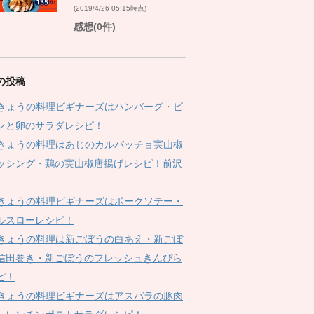
(2019/4/26 05:15時点)
感想(0件)
の投稿
Kきょうの料理ビギナーズはハンバーグ・ピ
ンと卵のサラダレシピ！
Kきょうの料理はあじのカルパッチョ実山椒
ッシング・鶏の実山椒唐揚げレシピ！前沢
Kきょうの料理ビギナーズはポークソテー・
ルスローレシピ！
Kきょうの料理は新ごぼうの白あえ・新ごぼ
信田巻き・新ごぼうのフレッシュきんぴら
ピ！
Kきょうの料理ビギナーズはアスパラの豚肉