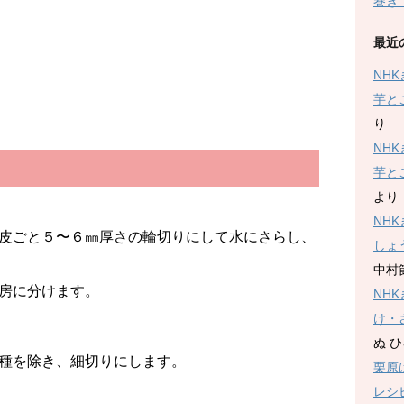
巻き
最近
NH
芋と
り
NH
芋と
より
NH
皮ごと５〜６㎜厚さの輪切りにして水にさらし、
しょ
中村
房に分けます。
NH
け・
ぬ 
種を除き、細切りにします。
栗原
レシ