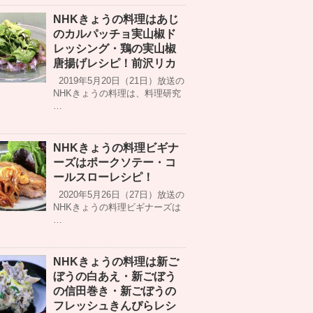
NHKきょうの料理はあじ
のカルパッチョ実山椒ド
レッシング・鶏の実山椒
唐揚げレシピ！前沢リカ
2019年5月20日（21日）放送の
NHKきょうの料理は、料理研究
…
NHKきょうの料理ビギナ
ーズはポークソテー・コ
ールスローレシピ！
2020年5月26日（27日）放送の
NHKきょうの料理ビギナーズは
…
NHKきょうの料理は新ご
ぼうの白あえ・新ごぼう
の信田巻き・新ごぼうの
フレッシュきんぴらレシ