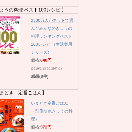
ょうの料理 ベスト100レシピ 】
2300万人がネットで選
んだみんなのきょうの
料理ランキングベスト
100レシピ （生活実用
シリーズ）
価格:
648円
(2019/2/13 09:29時点)
感想(8件)
まどき 定番ごはん】
いまどき定番ごはん
（別冊NHKきょうの料
理）
価格:
972円