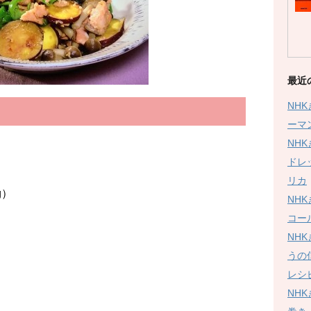
最近
NH
ーマ
NH
ドレ
リカ
g）
NH
コー
NH
うの
レシ
NH