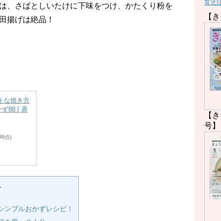
育児
は、さばとしいたけに下味をつけ、かたくり粉を
【き
田揚げは絶品！
トな焼き方
88 [ 斉
【き
号】
48時点)
★
シンプルおかずレシピ！