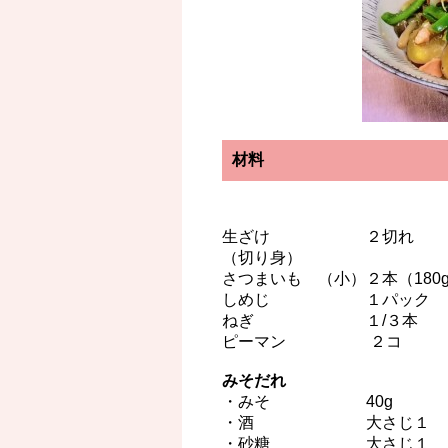
材料
生ざけ ２切れ
（切り身）
さつまいも （小）２本（180
しめじ １パック
ねぎ １/３本
ピーマン ２コ
みそだれ
・みそ 40g
・酒 大さじ１
・砂糖 大さじ１