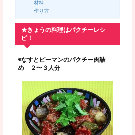
材料
作り方
★きょうの料理はパクチーレシ
ピ！
◉なすとピーマンのパクチー肉詰
め ２〜３人分