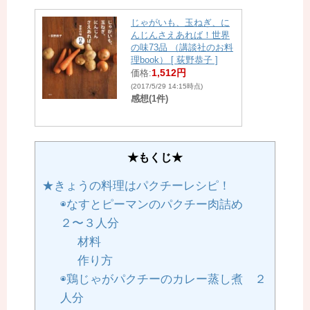
じゃがいも、玉ねぎ、に
んじんさえあれば！世界
の味73品 （講談社のお料
理book） [ 荻野恭子 ]
1,512円
価格:
(2017/5/29 14:15時点)
感想(1件)
★もくじ★
★きょうの料理はパクチーレシピ！
◉なすとピーマンのパクチー肉詰め
２〜３人分
材料
作り方
◉鶏じゃがパクチーのカレー蒸し煮 ２
人分