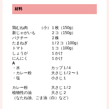
材料
鶏むね肉 （小）１枚（150g）
新じゃがいも ２コ（150g）
パクチー ２株
たまねぎ １/２コ（100g）
トマト １コ（100g）
しょうが １かけ
にんにく １かけ
A
・水 カップ１/４
・カレー粉 大さじ１/２〜１
・塩 小さじ１
カレー粉 大さじ１/２
植物性の油 大さじ２
（なたね油、ごま油（白）など）