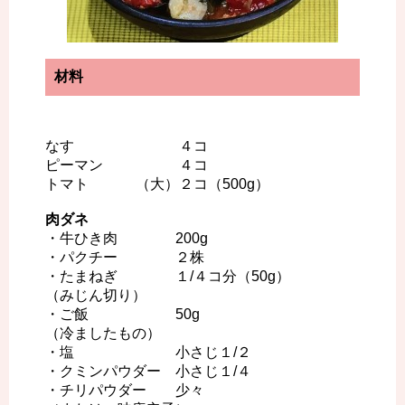
材料
なす ４コ
ピーマン ４コ
トマト （大）２コ（500g）
肉ダネ
・牛ひき肉 200g
・パクチー ２株
・たまねぎ １/４コ分（50g）
（みじん切り）
・ご飯 50g
（冷ましたもの）
・塩 小さじ１/２
・クミンパウダー 小さじ１/４
・チリパウダー 少々