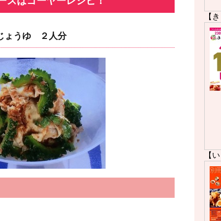
ーズはゴーヤーレシピ！
【き
じょうゆ ２人分
【い