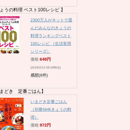
ょうの料理 ベスト100レシピ 】
2300万人がネットで選
んだみんなのきょうの
料理ランキングベスト
100レシピ （生活実用
シリーズ）
価格:
648円
(2019/2/13 09:29時点)
感想(8件)
まどき 定番ごはん】
いまどき定番ごはん
（別冊NHKきょうの料
理）
価格:
972円