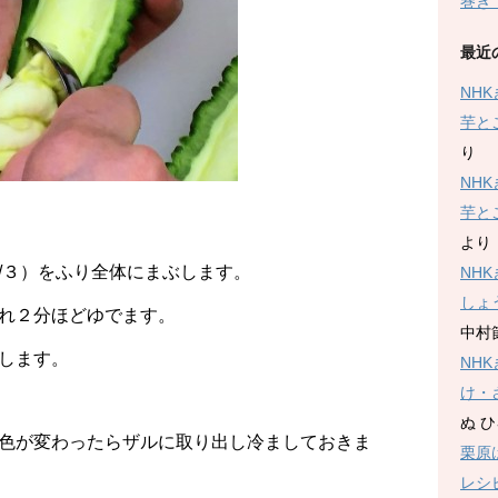
巻き
最近
NH
芋と
り
NH
芋と
より
/３）をふり全体にまぶします。
NH
しょ
れ２分ほどゆでます。
中村
します。
NH
け・
ぬ 
色が変わったらザルに取り出し冷ましておきま
栗原
レシ