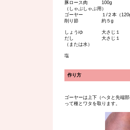
豚ロース肉 100g
（しゃぶしゃぶ用）
ゴーヤー １/２本（120
削り節 約５g
しょうゆ 大さじ１
だし 大さじ１
（または水）
塩
作り方
ゴーヤーは上下（ヘタと先端部
って種とワタを取ります。