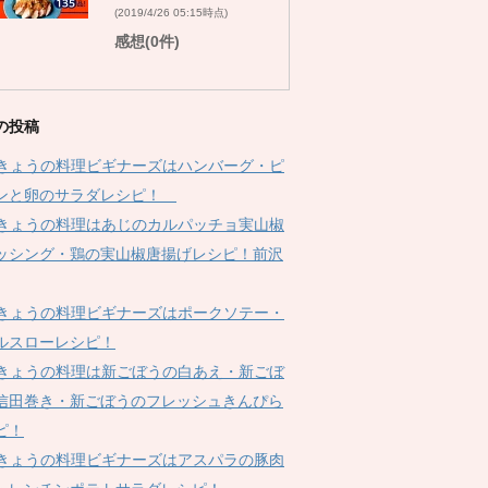
(2019/4/26 05:15時点)
感想(0件)
の投稿
Kきょうの料理ビギナーズはハンバーグ・ピ
ンと卵のサラダレシピ！
Kきょうの料理はあじのカルパッチョ実山椒
ッシング・鶏の実山椒唐揚げレシピ！前沢
Kきょうの料理ビギナーズはポークソテー・
ルスローレシピ！
Kきょうの料理は新ごぼうの白あえ・新ごぼ
信田巻き・新ごぼうのフレッシュきんぴら
ピ！
Kきょうの料理ビギナーズはアスパラの豚肉