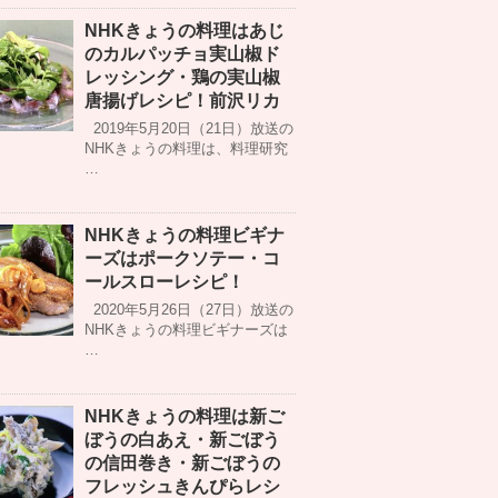
NHKきょうの料理はあじ
のカルパッチョ実山椒ド
レッシング・鶏の実山椒
唐揚げレシピ！前沢リカ
2019年5月20日（21日）放送の
NHKきょうの料理は、料理研究
…
NHKきょうの料理ビギナ
ーズはポークソテー・コ
ールスローレシピ！
2020年5月26日（27日）放送の
NHKきょうの料理ビギナーズは
…
NHKきょうの料理は新ご
ぼうの白あえ・新ごぼう
の信田巻き・新ごぼうの
フレッシュきんぴらレシ