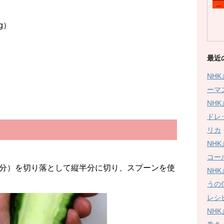
g）
最近
NH
ーマ
NH
ドレ
リカ
NH
コー
分）を切り落として縦半分に切り、スプーンを使
NH
うの
レシ
NH