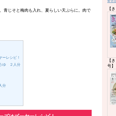
育児
【き
、青じそと梅肉も入れ、夏らしい天ぷらに。肉で
ヤーレシピ！
【き
うゆ ２人分
号】
人分