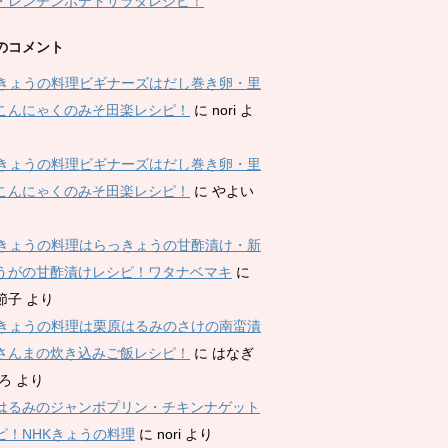
・レンチンポテトサラダレシピ！
のコメント
Kきょうの料理ビギナーズはだし巻き卵・里
こんにゃくのみそ田楽レシピ！
に
nori
よ
Kきょうの料理ビギナーズはだし巻き卵・里
こんにゃくのみそ田楽レシピ！
に
やよい
Kきょうの料理はらっきょうの甘酢漬け・新
うがの甘酢漬けレシピ！ワタナベマキ
に
節子
より
Kきょうの料理は栗原はるみのさけの南蛮漬
さんまの炊き込みご飯レシピ！
に
はなぎ
ひろ
より
はるみのジャンボプリン・チキンナゲット
ピ！NHKきょうの料理
に
nori
より