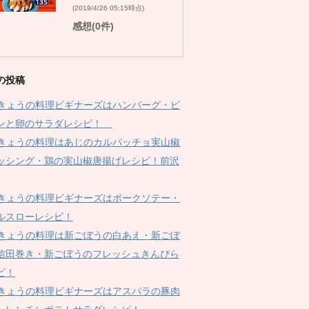
(2019/4/26 05:15時点)
感想(0件)
の投稿
Kきょうの料理ビギナーズはハンバーグ・ピ
ンと卵のサラダレシピ！
Kきょうの料理はあじのカルパッチョ実山椒
ッシング・鶏の実山椒唐揚げレシピ！前沢
Kきょうの料理ビギナーズはポークソテー・
ルスローレシピ！
Kきょうの料理は新ごぼうの白あえ・新ごぼ
信田巻き・新ごぼうのフレッシュきんぴら
ピ！
Kきょうの料理ビギナーズはアスパラの豚肉