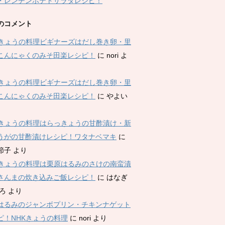
・レンチンポテトサラダレシピ！
のコメント
Kきょうの料理ビギナーズはだし巻き卵・里
こんにゃくのみそ田楽レシピ！
に
nori
よ
Kきょうの料理ビギナーズはだし巻き卵・里
こんにゃくのみそ田楽レシピ！
に
やよい
Kきょうの料理はらっきょうの甘酢漬け・新
うがの甘酢漬けレシピ！ワタナベマキ
に
節子
より
Kきょうの料理は栗原はるみのさけの南蛮漬
さんまの炊き込みご飯レシピ！
に
はなぎ
ひろ
より
はるみのジャンボプリン・チキンナゲット
ピ！NHKきょうの料理
に
nori
より