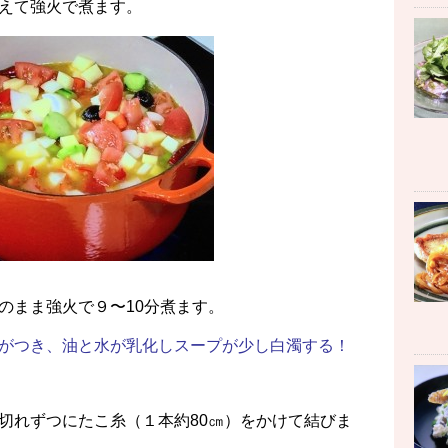
えて強火で煮ます。
のまま強火で９〜10分煮ます。
がつき、油と水が乳化しスープが少し白濁する！
切れずつにたこ糸（１本約80㎝）をかけて結びま