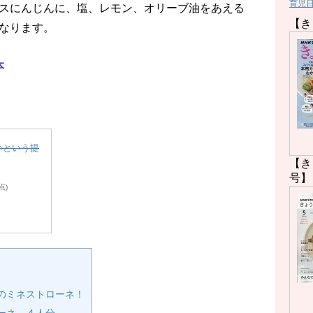
育児
スにんじんに、塩、レモン、オリーブ油をあえる
【き
なります。
本
いという提
【き
号】
時点)
のミネストローネ！