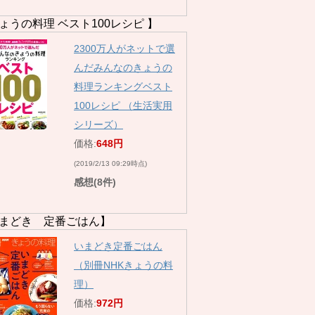
ょうの料理 ベスト100レシピ 】
2300万人がネットで選
んだみんなのきょうの
料理ランキングベスト
100レシピ （生活実用
シリーズ）
価格:
648円
(2019/2/13 09:29時点)
感想(8件)
まどき 定番ごはん】
いまどき定番ごはん
（別冊NHKきょうの料
理）
価格:
972円