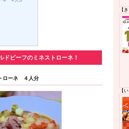
ーネ ４人分
【き
ルドビーフのミネストローネ！
トローネ ４人分
【い