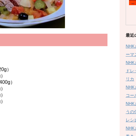
最近
NH
ーマ
NH
0g）
ドレ
）
リカ
0g）
NH
）
g）
コー
）
NH
うの
レシ
NH