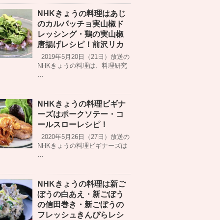
NHKきょうの料理はあじ
のカルパッチョ実山椒ド
レッシング・鶏の実山椒
唐揚げレシピ！前沢リカ
2019年5月20日（21日）放送の
NHKきょうの料理は、料理研究
…
NHKきょうの料理ビギナ
ーズはポークソテー・コ
ールスローレシピ！
2020年5月26日（27日）放送の
NHKきょうの料理ビギナーズは
…
NHKきょうの料理は新ご
ぼうの白あえ・新ごぼう
の信田巻き・新ごぼうの
フレッシュきんぴらレシ