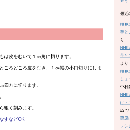
巻き
最近
NH
芋と
り
NH
芋と
もは皮をむいて１㎝角に切ります。
より
ところどころ皮をむき、１㎝幅の小口切りにしま
NH
しょ
㎝四方に切ります。
中村
NH
。
け・
ら粗く刻みます。
ぬ 
栗原
なすなどOK！
レシ