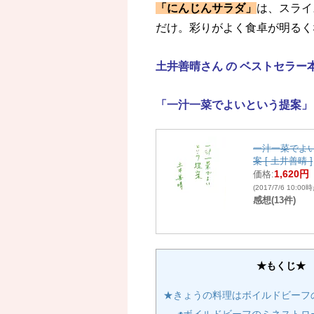
「にんじんサラダ」
は、スライ
だけ。彩りがよく食卓が明るく
土井善晴さん の ベストセラー
「一汁一菜でよいという提案」
一汁一菜でよ
案 [ 土井善晴 ]
1,620円
価格:
(2017/7/6 10:00
感想(13件)
★もくじ★
★きょうの料理はボイルドビーフ