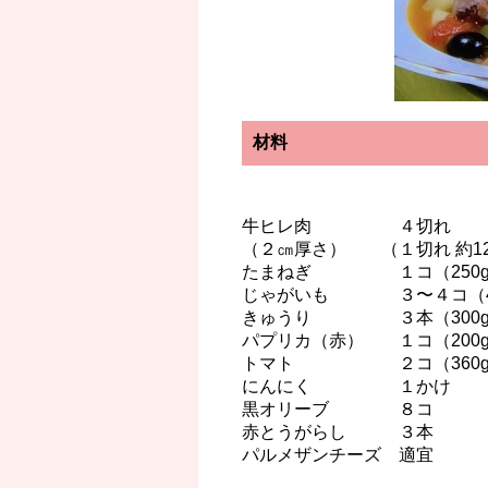
材料
牛ヒレ肉 ４切れ
（２㎝厚さ） （１切れ 約12
たまねぎ １コ（250g
じゃがいも ３〜４コ（40
きゅうり ３本（300g
パプリカ（赤） １コ（200
トマト ２コ（360g
にんにく １かけ
黒オリーブ ８コ
赤とうがらし ３本
パルメザンチーズ 適宜