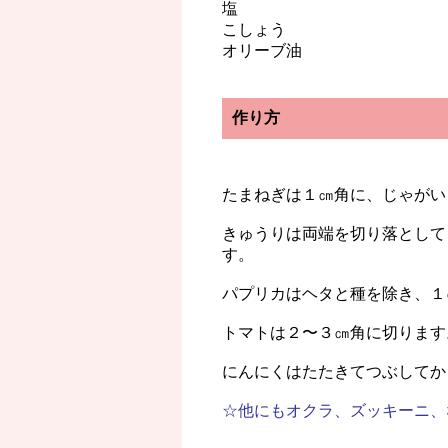
塩
こしょう
オリーブ油
作り方
たまねぎは１㎝角に、じゃがい
きゅうりは両端を切り落として
す。
パプリカはヘタと種を除き、１
トマトは２〜３㎝角に切ります
にんにくはたたきてつぶしてか
☆他にもオクラ、ズッキーニ、