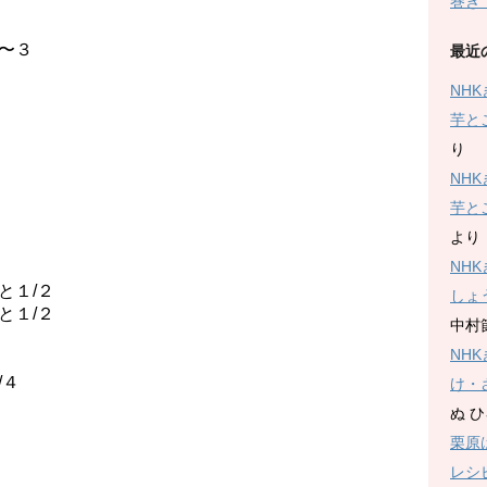
巻き
〜３
最近
NH
芋と
り
NH
芋と
より
NH
と１/２
しょ
と１/２
中村
NH
４
け・
ぬ 
栗原
レシ