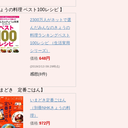
ょうの料理 ベスト100レシピ 】
2300万人がネットで選
んだみんなのきょうの
料理ランキングベスト
100レシピ （生活実用
シリーズ）
価格:
648円
(2019/2/13 09:29時点)
感想(8件)
まどき 定番ごはん】
いまどき定番ごはん
（別冊NHKきょうの料
理）
価格:
972円