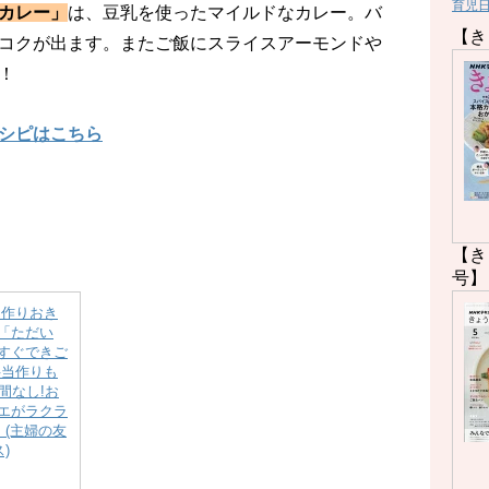
育児
カレー」
は、豆乳を使ったマイルドなカレー。バ
【き
コクが出ます。またご飯にスライスアーモンドや
！
シピはこちら
【き
号】
 作りおき
「ただい
すぐできご
弁当作りも
間なし!お
エがラクラ
 (主婦の友
)