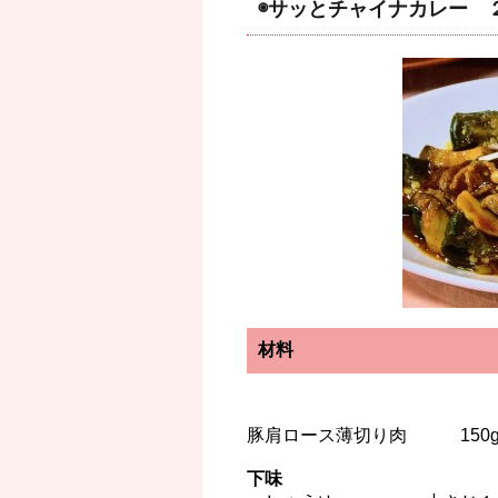
◉サッとチャイナカレー 
材料
豚肩ロース薄切り肉 150
下味