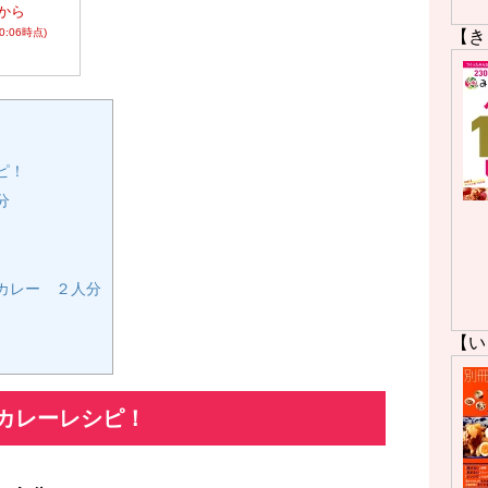
から
00:06時点)
【き
ピ！
分
カレー ２人分
【い
カレーレシピ！