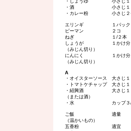
・しょうゆ 小さじ１
・酒 小さじ１
・カレー粉 小さじ２
エリンギ １パック
ピーマン ２コ
ねぎ １/２本
しょうが １かけ分
（みじん切り）
にんにく １かけ分
（みじん切り）
A
・オイスターソース 大さじ１
・トマトケチャップ 大さじ１
・紹興酒 大さじ１
（または酒）
・水 カップ３/
ご飯 適量
（温かいもの）
五香粉 適宜