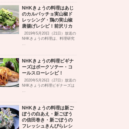
NHKきょうの料理はあじ
のカルパッチョ実山椒ド
レッシング・鶏の実山椒
唐揚げレシピ！前沢リカ
2019年5月20日（21日）放送の
NHKきょうの料理は、料理研究
…
NHKきょうの料理ビギナ
ーズはポークソテー・コ
ールスローレシピ！
2020年5月26日（27日）放送の
NHKきょうの料理ビギナーズは
…
NHKきょうの料理は新ご
ぼうの白あえ・新ごぼう
の信田巻き・新ごぼうの
フレッシュきんぴらレシ