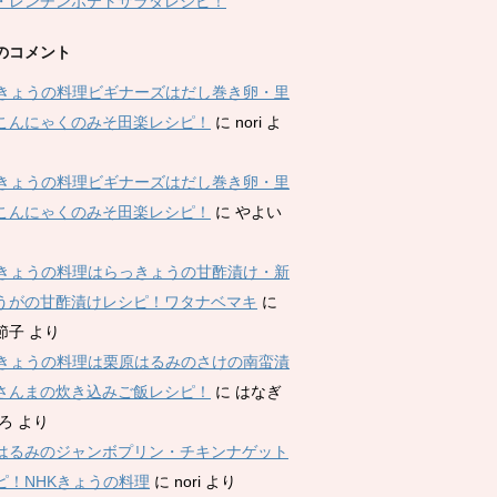
・レンチンポテトサラダレシピ！
のコメント
Kきょうの料理ビギナーズはだし巻き卵・里
こんにゃくのみそ田楽レシピ！
に
nori
よ
Kきょうの料理ビギナーズはだし巻き卵・里
こんにゃくのみそ田楽レシピ！
に
やよい
Kきょうの料理はらっきょうの甘酢漬け・新
うがの甘酢漬けレシピ！ワタナベマキ
に
節子
より
Kきょうの料理は栗原はるみのさけの南蛮漬
さんまの炊き込みご飯レシピ！
に
はなぎ
ひろ
より
はるみのジャンボプリン・チキンナゲット
ピ！NHKきょうの料理
に
nori
より