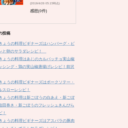
(2019/4/26 05:15時点)
感想(0件)
の投稿
Kきょうの料理ビギナーズはハンバーグ・ピ
ンと卵のサラダレシピ！
Kきょうの料理はあじのカルパッチョ実山椒
ッシング・鶏の実山椒唐揚げレシピ！前沢
Kきょうの料理ビギナーズはポークソテー・
ルスローレシピ！
Kきょうの料理は新ごぼうの白あえ・新ごぼ
信田巻き・新ごぼうのフレッシュきんぴら
ピ！
Kきょうの料理ビギナーズはアスパラの豚肉