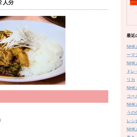
２人分
最近
NH
ーマ
NH
ドレ
リカ
NH
コー
NH
うの
g
レシ
NH