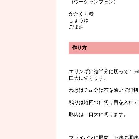
（ウーシャンフェン）
かたくり粉
しょうゆ
ごま油
作り方
エリンギは縦半分に切って１㎝
口大に切ります。
ねぎは３㎝分は芯を除いて細切
残りは縦四つに切り目を入れて
豚肉は一口大に切ります。
フライパンに豚肉、下味の調味