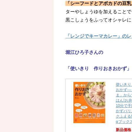
「シーフードとアボカドの豆乳
ターやしょうゆを加えることで
黒こしょうをふってオシャレに
「レンジでキーマカレー」のレ
堀江ひろ子さんの
「使いきり 作りおきおかず」
使いきり
おかず―
ま」から
はん!お
10分で手
かずバリ
クふえる!
αブックス
新品価格