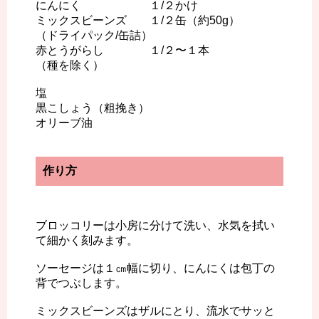
にんにく １/２かけ
ミックスビーンズ １/２缶（約50g）
（ドライパック/缶詰）
赤とうがらし １/２〜１本
（種を除く）
塩
黒こしょう（粗挽き）
オリーブ油
作り方
ブロッコリーは小房に分けて洗い、水気を拭い
て細かく刻みます。
ソーセージは１㎝幅に切り、にんにくは包丁の
背でつぶします。
ミックスビーンズはザルにとり、流水でサッと