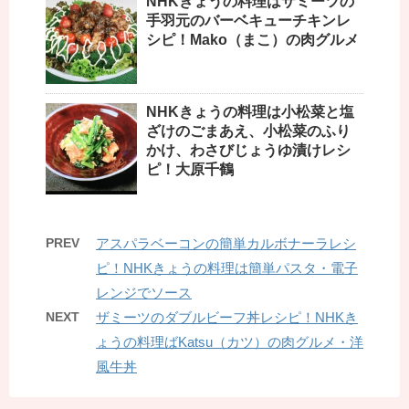
NHKきょうの料理はザミーツの
手羽元のバーベキューチキンレ
シピ！Mako（まこ）の肉グルメ
NHKきょうの料理は小松菜と塩
ざけのごまあえ、小松菜のふり
かけ、わさびじょうゆ漬けレシ
ピ！大原千鶴
PREV
アスパラベーコンの簡単カルボナーラレシ
ピ！NHKきょうの料理は簡単パスタ・電子
レンジでソース
NEXT
ザミーツのダブルビーフ丼レシピ！NHKき
ょうの料理ばKatsu（カツ）の肉グルメ・洋
風牛丼