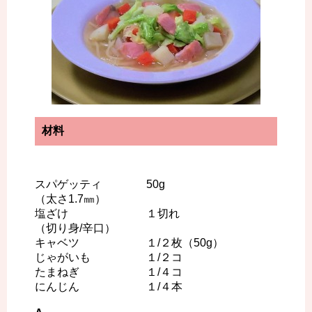
材料
スパゲッティ 50g
（太さ1.7㎜）
塩ざけ １切れ
（切り身/辛口）
キャベツ １/２枚（50g）
じゃがいも １/２コ
たまねぎ １/４コ
にんじん １/４本