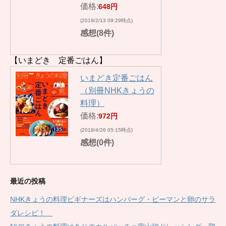
価格:
648円
(2019/2/13 09:29時点)
感想(8件)
【いまどき 定番ごはん】
いまどき定番ごはん
（別冊NHKきょうの
料理）
価格:
972円
(2019/4/26 05:15時点)
感想(0件)
最近の投稿
NHKきょうの料理ビギナーズはハンバーグ・ピーマンと卵のサラ
ダレシピ！