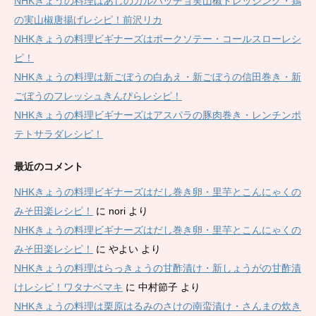
NHKきょうの料理はあじのカルパッチョ実山椒ドレッシング・鶏
の実山椒唐揚げレシピ！前沢リカ
NHKきょうの料理ビギナーズはポークソテー・コールスローレシ
ピ！
NHKきょうの料理は新ごぼうの白あえ・新ごぼうの信田巻き・新
ごぼうのフレッシュきんぴらレシピ！
NHKきょうの料理ビギナーズはアスパラの豚肉巻き・レンチンポ
テトサラダレシピ！
最近のコメント
NHKきょうの料理ビギナーズはだし巻き卵・里芋とこんにゃくの
みそ田楽レシピ！
に
nori
より
NHKきょうの料理ビギナーズはだし巻き卵・里芋とこんにゃくの
みそ田楽レシピ！
に
やよい
より
NHKきょうの料理はらっきょうの甘酢漬け・新しょうがの甘酢漬
けレシピ！ワタナベマキ
に
中村節子
より
NHKきょうの料理は栗原はるみのさけの南蛮漬け・さんまの炊き