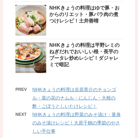
NHKきょうの料理はゆで豚・お
からのリエット・豚バラ肉の煮
つけレシピ！土井善晴
NHKきょうの料理は平野レミの
ねぎだれでおいしい根・長芋の
ブータレ炒めレシピ！ダジャレ
ミで暗記
PREV
NHKきょうの料理は谷原章介のチョンゴ
ル・菜の花のナムル・にんじん・大根の
酢・ごぼうとしいたけレシピ！
NEXT
NHKきょうの料理は野菜のみそ漬け・黄身
のみそ漬けレシピ！大原千鶴の季節のやさ
しい手仕事