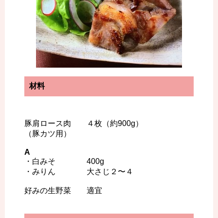
材料
豚肩ロース肉 ４枚（約900g）
（豚カツ用）
A
・白みそ 400g
・みりん 大さじ２〜４
好みの生野菜 適宜