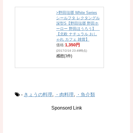
>野田琺瑯 White Series
シールフタ レクタングル
深型S【野田琺瑯 野田ホ
ーロー 野田ほうろう】
【北欧 ナチュラル おし
ゃれ カフェ 雑貨】
1,350円
価格:
(2017/2/16 23:49時点)
感想(3件)
-
きょうの料理
,
・肉料理
,
・魚介類
Sponsord Link